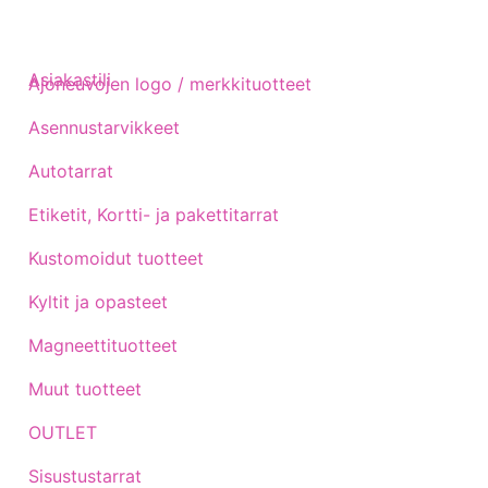
Asiakastili
Ajoneuvojen logo / merkkituotteet
Asennustarvikkeet
Autotarrat
Etiketit, Kortti- ja pakettitarrat
Kustomoidut tuotteet
Kyltit ja opasteet
Magneettituotteet
Muut tuotteet
OUTLET
Sisustustarrat