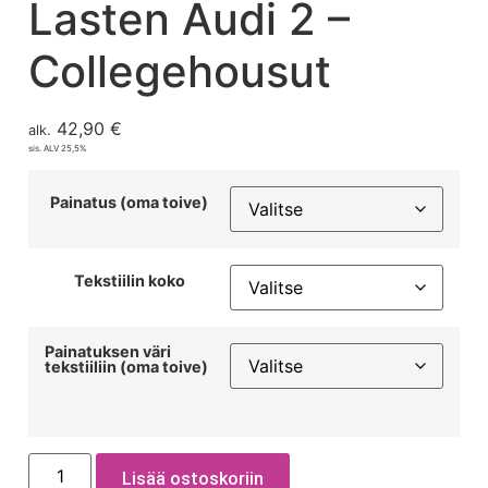
Lasten Audi 2 –
Collegehousut
42,90
€
alk.
sis. ALV 25,5%
Painatus (oma toive)
Tekstiilin koko
Painatuksen väri
tekstiiliin (oma toive)
Lisää ostoskoriin