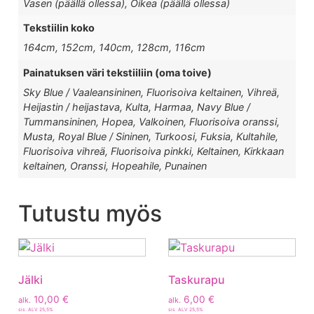
Vasen (päällä ollessa), Oikea (päällä ollessa)
Tekstiilin koko
164cm, 152cm, 140cm, 128cm, 116cm
Painatuksen väri tekstiiliin (oma toive)
Sky Blue / Vaaleansininen, Fluorisoiva keltainen, Vihreä,
Heijastin / heijastava, Kulta, Harmaa, Navy Blue /
Tummansininen, Hopea, Valkoinen, Fluorisoiva oranssi,
Musta, Royal Blue / Sininen, Turkoosi, Fuksia, Kultahile,
Fluorisoiva vihreä, Fluorisoiva pinkki, Keltainen, Kirkkaan
keltainen, Oranssi, Hopeahile, Punainen
Tutustu myös
Jälki
Taskurapu
10,00
€
6,00
€
alk.
alk.
sis. ALV 25,5%
sis. ALV 25,5%