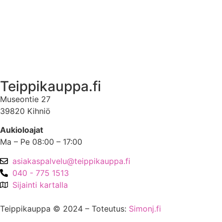
Ota yhteyttä
Asiakastili
Asiakastili
Teippikauppa.fi
Museontie 27
39820 Kihniö
Aukioloajat
Ma – Pe 08:00 – 17:00
asiakaspalvelu@teippikauppa.fi
040 - 775 1513
Sijainti kartalla
Teippikauppa © 2024 – Toteutus:
Simonj.fi