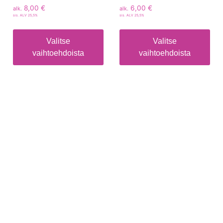
8,00
€
6,00
€
alk.
alk.
sis. ALV 25,5%
sis. ALV 25,5%
Valitse
Valitse
vaihtoehdoista
vaihtoehdoista
Tietoa
Toimitusehdot
Maksutavat
Tietosuojaseloste