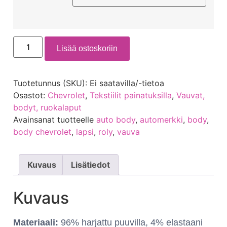
Lisää ostoskoriin
Tuotetunnus (SKU):
Ei saatavilla/-tietoa
Osastot:
Chevrolet
,
Tekstiilit painatuksilla
,
Vauvat,
bodyt, ruokalaput
Avainsanat tuotteelle
auto body
,
automerkki
,
body
,
body chevrolet
,
lapsi
,
roly
,
vauva
Kuvaus
Lisätiedot
Kuvaus
Materiaali:
96% harjattu puuvilla, 4% elastaani