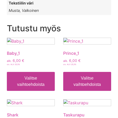
Tekstiilin väri
Musta, Valkoinen
Tutustu myös
Baby_1
Prince_1
6,00
€
6,00
€
alk.
alk.
sis. ALV 25,5%
sis. ALV 25,5%
Valitse
Valitse
vaihtoehdoista
vaihtoehdoista
Shark
Taskurapu