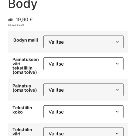
Body
19,90
€
alk.
sis. ALV 25,5%
Bodyn malli
Painatuksen
väri
tekstiiliin
(oma toive)
Painatus
(oma toive)
Tekstiilin
koko
Tekstiilin
väri