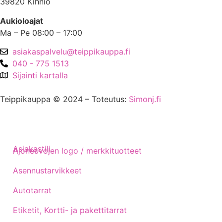
39820 Kihniö
Aukioloajat
Ma – Pe 08:00 – 17:00
asiakaspalvelu@teippikauppa.fi
040 - 775 1513
Sijainti kartalla
Teippikauppa © 2024 – Toteutus:
Simonj.fi
Asiakastili
Ajoneuvojen logo / merkkituotteet
Asennustarvikkeet
Autotarrat
Etiketit, Kortti- ja pakettitarrat