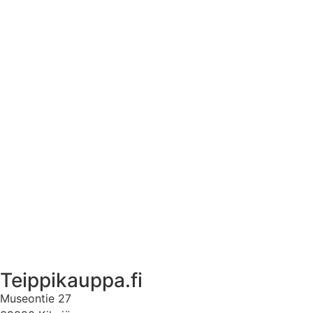
Tekstiilien kokotaulukko
Asennusohjeet tarroille
Tuotetietoa
Ekstrat
Ota yhteyttä
Asiakastili
Asiakastili
Teippikauppa.fi
Museontie 27