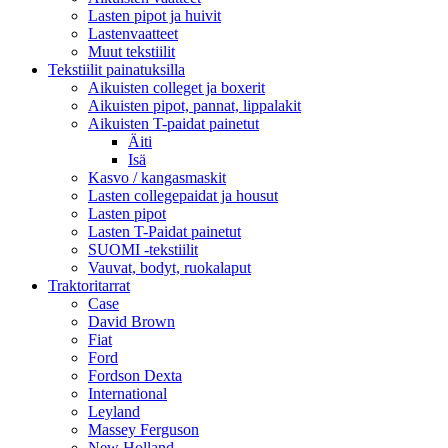
Lasten pipot ja huivit
Lastenvaatteet
Muut tekstiilit
Tekstiilit painatuksilla
Aikuisten colleget ja boxerit
Aikuisten pipot, pannat, lippalakit
Aikuisten T-paidat painetut
Äiti
Isä
Kasvo / kangasmaskit
Lasten collegepaidat ja housut
Lasten pipot
Lasten T-Paidat painetut
SUOMI -tekstiilit
Vauvat, bodyt, ruokalaput
Traktoritarrat
Case
David Brown
Fiat
Ford
Fordson Dexta
International
Leyland
Massey Ferguson
New Holland