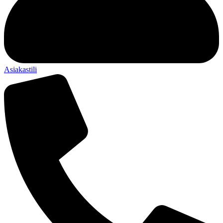
Asiakastili