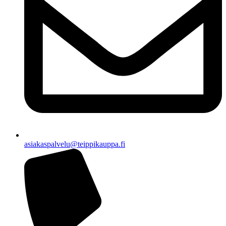
asiakaspalvelu@teippikauppa.fi