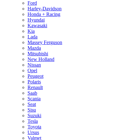
Ford
Harley-Davidson
Honda + Racing
Hyundai
Kawasaki
Kia
Lada
Massey Ferguson
Mazda
Mitsubishi
New Holland
Nissan
Opel
Peugeot
Polaris
Renault
Saab
Scania
Seat
Sisu
Suzuki
Tesla
Toyota
Ursus
Valmet