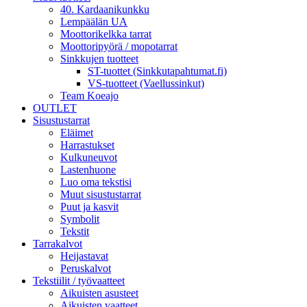
40. Kardaanikunkku
Lempäälän UA
Moottorikelkka tarrat
Moottoripyörä / mopotarrat
Sinkkujen tuotteet
ST-tuottet (Sinkkutapahtumat.fi)
VS-tuotteet (Vaellussinkut)
Team Koeajo
OUTLET
Sisustustarrat
Eläimet
Harrastukset
Kulkuneuvot
Lastenhuone
Luo oma tekstisi
Muut sisustustarrat
Puut ja kasvit
Symbolit
Tekstit
Tarrakalvot
Heijastavat
Peruskalvot
Tekstiilit / työvaatteet
Aikuisten asusteet
Aikuisten vaatteet