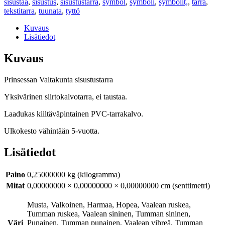
sisustaa
,
sisustus
,
sisustustarra
,
symbol
,
symboli
,
symbolit,
,
tarra
,
tekstitarra
,
tuunata
,
tyttö
Kuvaus
Lisätiedot
Kuvaus
Prinsessan Valtakunta sisustustarra
Yksivärinen siirtokalvotarra, ei taustaa.
Laadukas kiiltäväpintainen PVC-tarrakalvo.
Ulkokesto vähintään 5-vuotta.
Lisätiedot
Paino
0,25000000 kg (kilogramma)
Mitat
0,00000000 × 0,00000000 × 0,00000000 cm (senttimetri)
Musta, Valkoinen, Harmaa, Hopea, Vaalean ruskea,
Tumman ruskea, Vaalean sininen, Tumman sininen,
Väri
Punainen, Tumman punainen, Vaalean vihreä, Tumman