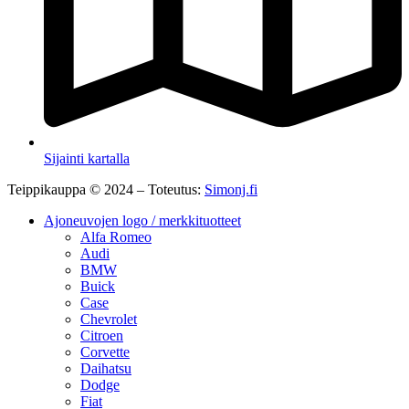
Sijainti kartalla
Teippikauppa © 2024 – Toteutus:
Simonj.fi
Ajoneuvojen logo / merkkituotteet
Alfa Romeo
Audi
BMW
Buick
Case
Chevrolet
Citroen
Corvette
Daihatsu
Dodge
Fiat