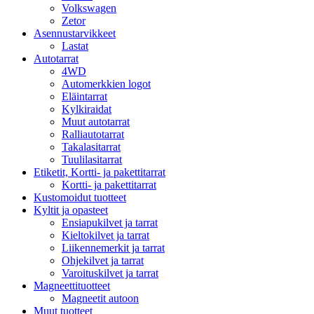
Volkswagen
Zetor
Asennustarvikkeet
Lastat
Autotarrat
4WD
Automerkkien logot
Eläintarrat
Kylkiraidat
Muut autotarrat
Ralliautotarrat
Takalasitarrat
Tuulilasitarrat
Etiketit, Kortti- ja pakettitarrat
Kortti- ja pakettitarrat
Kustomoidut tuotteet
Kyltit ja opasteet
Ensiapukilvet ja tarrat
Kieltokilvet ja tarrat
Liikennemerkit ja tarrat
Ohjekilvet ja tarrat
Varoituskilvet ja tarrat
Magneettituotteet
Magneetit autoon
Muut tuotteet