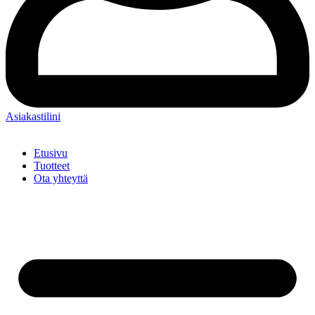
Asiakastilini
Etusivu
Tuotteet
Ota yhteyttä