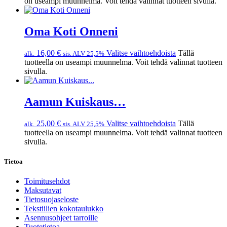
on useampi muunnelma. Voit tehdä valinnat tuotteen sivulla.
Oma Koti Onneni
16,00
€
Valitse vaihtoehdoista
Tällä
alk.
sis. ALV 25,5%
tuotteella on useampi muunnelma. Voit tehdä valinnat tuotteen
sivulla.
Aamun Kuiskaus…
25,00
€
Valitse vaihtoehdoista
Tällä
alk.
sis. ALV 25,5%
tuotteella on useampi muunnelma. Voit tehdä valinnat tuotteen
sivulla.
Tietoa
Toimitusehdot
Maksutavat
Tietosuojaseloste
Tekstiilien kokotaulukko
Asennusohjeet tarroille
Tuotetietoa