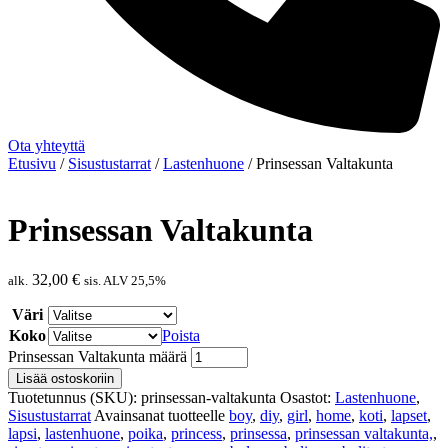
Ota yhteyttä
Etusivu
/
Sisustustarrat
/
Lastenhuone
/ Prinsessan Valtakunta
Prinsessan Valtakunta
32,00
€
alk.
sis. ALV 25,5%
Väri
Koko
Poista
Prinsessan Valtakunta määrä
Lisää ostoskoriin
Tuotetunnus (SKU):
prinsessan-valtakunta
Osastot:
Lastenhuone
,
Sisustustarrat
Avainsanat tuotteelle
boy
,
diy
,
girl
,
home
,
koti
,
lapset
,
lapsi
,
lastenhuone
,
poika
,
princess
,
prinsessa
,
prinsessan valtakunta,
,