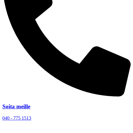
Soita meille
040 - 775 1513