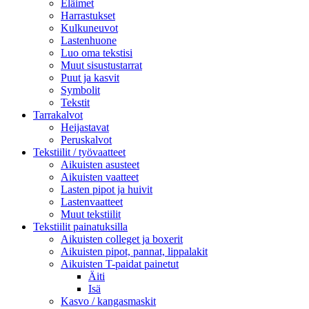
Eläimet
Harrastukset
Kulkuneuvot
Lastenhuone
Luo oma tekstisi
Muut sisustustarrat
Puut ja kasvit
Symbolit
Tekstit
Tarrakalvot
Heijastavat
Peruskalvot
Tekstiilit / työvaatteet
Aikuisten asusteet
Aikuisten vaatteet
Lasten pipot ja huivit
Lastenvaatteet
Muut tekstiilit
Tekstiilit painatuksilla
Aikuisten colleget ja boxerit
Aikuisten pipot, pannat, lippalakit
Aikuisten T-paidat painetut
Äiti
Isä
Kasvo / kangasmaskit