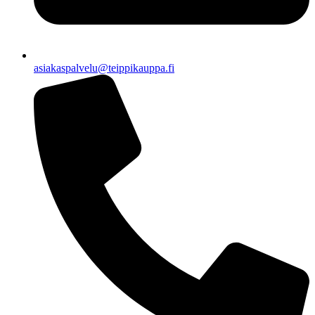
asiakaspalvelu@teippikauppa.fi