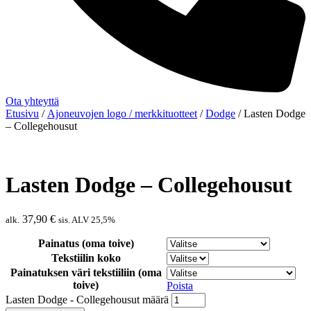
Ota yhteyttä
Etusivu
/
Ajoneuvojen logo / merkkituotteet
/
Dodge
/ Lasten Dodge
– Collegehousut
Lasten Dodge – Collegehousut
37,90
€
alk.
sis. ALV 25,5%
Painatus (oma toive)
Tekstiilin koko
Painatuksen väri tekstiiliin (oma
toive)
Poista
Lasten Dodge - Collegehousut määrä