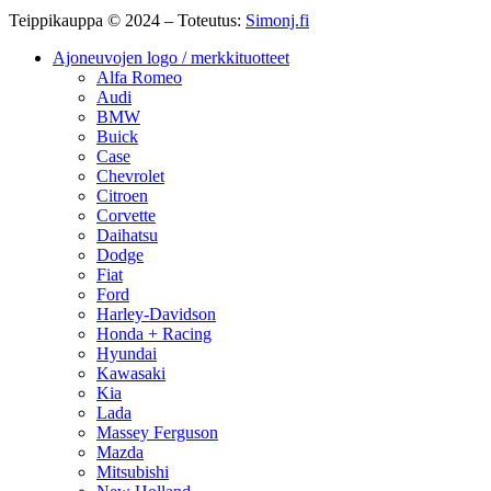
Teippikauppa © 2024 – Toteutus:
Simonj.fi
Ajoneuvojen logo / merkkituotteet
Alfa Romeo
Audi
BMW
Buick
Case
Chevrolet
Citroen
Corvette
Daihatsu
Dodge
Fiat
Ford
Harley-Davidson
Honda + Racing
Hyundai
Kawasaki
Kia
Lada
Massey Ferguson
Mazda
Mitsubishi