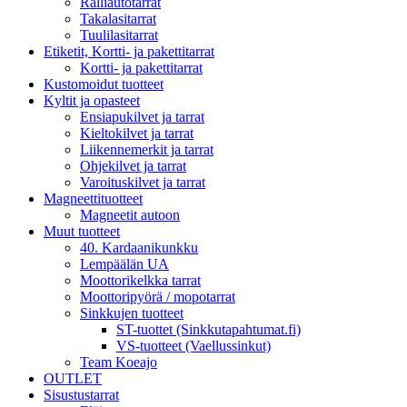
Ralliautotarrat
Takalasitarrat
Tuulilasitarrat
Etiketit, Kortti- ja pakettitarrat
Kortti- ja pakettitarrat
Kustomoidut tuotteet
Kyltit ja opasteet
Ensiapukilvet ja tarrat
Kieltokilvet ja tarrat
Liikennemerkit ja tarrat
Ohjekilvet ja tarrat
Varoituskilvet ja tarrat
Magneettituotteet
Magneetit autoon
Muut tuotteet
40. Kardaanikunkku
Lempäälän UA
Moottorikelkka tarrat
Moottoripyörä / mopotarrat
Sinkkujen tuotteet
ST-tuottet (Sinkkutapahtumat.fi)
VS-tuotteet (Vaellussinkut)
Team Koeajo
OUTLET
Sisustustarrat