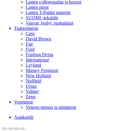
Lasten collegepaidat ja housut
Lasten pipot
Lasten T-Paidat painetut
SUOMI -tekstiilit
Vauvat, bodyt, ruokalaput
Traktoritarrat
Case
David Brown
Fiat
Ford
Fordson Dexta
International
Leyland
Massey Ferguson
New Holland
Nuffield
Ursus
Valmet
Zetor
Venetarrat
Veneen tunnus ja nimitarrat
Asiakastili