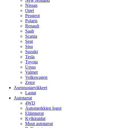
New Holland
Nissan
Opel
Peugeot
Polaris
Renault
Saab
Scania
Seat
Sisu
Suzuki
Tesla
Toyota
Ursus
Valmet
Volkswagen
Zetor
Asennustarvikkeet
Lastat
Autotarrat
4WD
Automerkkien logot
Eläintarrat
Kylkiraidat
Muut autotarrat