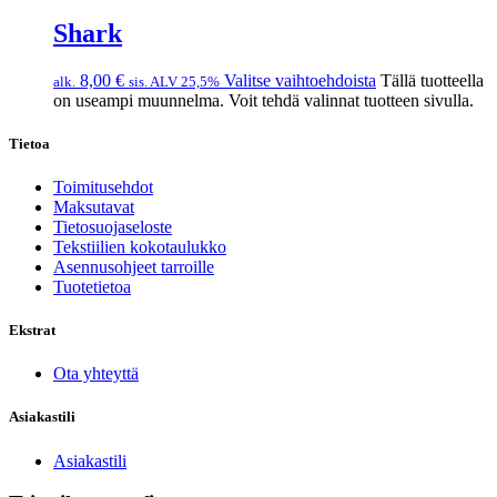
Shark
8,00
€
Valitse vaihtoehdoista
Tällä tuotteella
alk.
sis. ALV 25,5%
on useampi muunnelma. Voit tehdä valinnat tuotteen sivulla.
Tietoa
Toimitusehdot
Maksutavat
Tietosuojaseloste
Tekstiilien kokotaulukko
Asennusohjeet tarroille
Tuotetietoa
Ekstrat
Ota yhteyttä
Asiakastili
Asiakastili