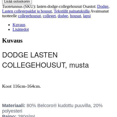
Lisää ostoskoriin
Tuotetunnus (SKU):
lasten-dodge-collegehousut
Osastot:
Dodge
,
Lasten collegepaidat ja housut
,
Tekstiilit painatuksilla
Avainsanat
tuotteelle
collegehousut
,
colleget
,
dodge
,
housut
,
lapsi
Kuvaus
Lisätiedot
Kuvaus
DODGE LASTEN
COLLEGEHOUSUT, musta
Koot 116cm-164cm.
Materiaali:
80% Belcoro® kudottu puuvilla, 20%
polyesteri
Paino:
280g/m²