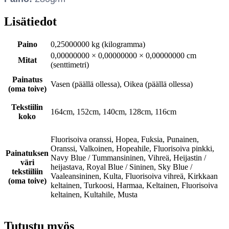
Lisätiedot
Paino
0,25000000 kg (kilogramma)
0,00000000 × 0,00000000 × 0,00000000 cm
Mitat
(senttimetri)
Painatus
Vasen (päällä ollessa), Oikea (päällä ollessa)
(oma toive)
Tekstiilin
164cm, 152cm, 140cm, 128cm, 116cm
koko
Fluorisoiva oranssi, Hopea, Fuksia, Punainen,
Oranssi, Valkoinen, Hopeahile, Fluorisoiva pinkki,
Painatuksen
Navy Blue / Tummansininen, Vihreä, Heijastin /
väri
heijastava, Royal Blue / Sininen, Sky Blue /
tekstiiliin
Vaaleansininen, Kulta, Fluorisoiva vihreä, Kirkkaan
(oma toive)
keltainen, Turkoosi, Harmaa, Keltainen, Fluorisoiva
keltainen, Kultahile, Musta
Tutustu myös