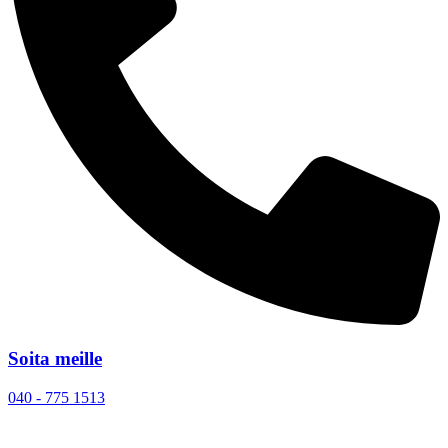
Soita meille
040 - 775 1513