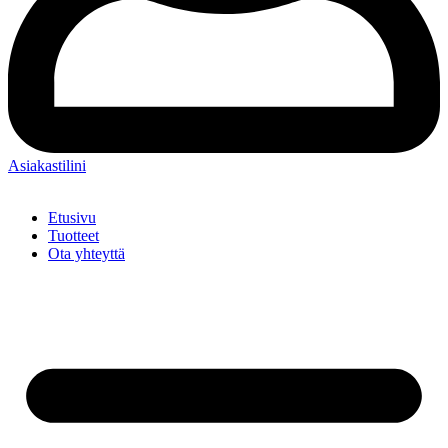
Asiakastilini
Etusivu
Tuotteet
Ota yhteyttä