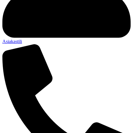
Asiakastili