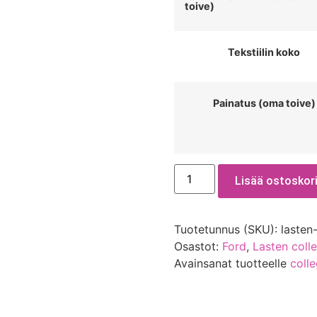
toive)
Tekstiilin koko
Painatus (oma toive)
Lisää ostoskori
Tuotetunnus (SKU):
lasten
Osastot:
Ford
,
Lasten coll
Avainsanat tuotteelle
coll