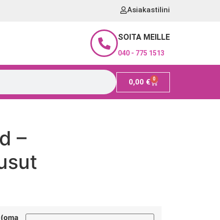
Asiakastilini
SOITA MEILLE
040 - 775 1513
0
0,00
€
d –
usut
n (oma