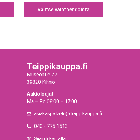
a
Valitse vaihtoehdoista
Teippikauppa.fi
Museontie 27
39820 Kihniö
Aukioloajat
Ma – Pe 08:00 – 17:00
asiakaspalvelu@teippikauppa.fi
040 - 775 1513
Sijainti kartalla