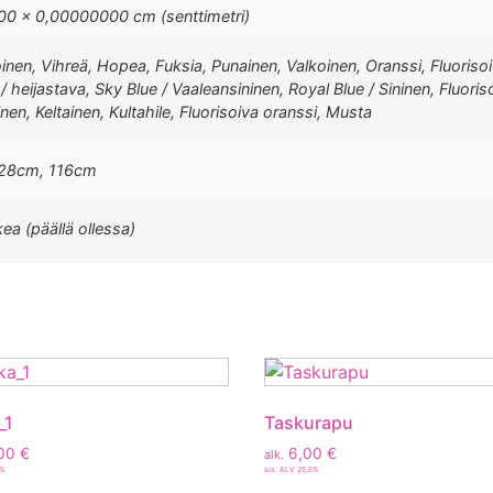
0 × 0,00000000 cm (senttimetri)
inen, Vihreä, Hopea, Fuksia, Punainen, Valkoinen, Oranssi, Fluorisoi
 heijastava, Sky Blue / Vaaleansininen, Royal Blue / Sininen, Fluoriso
nen, Keltainen, Kultahile, Fluorisoiva oranssi, Musta
128cm, 116cm
kea (päällä ollessa)
_1
Taskurapu
00
€
6,00
€
alk.
5%
sis. ALV 25,5%