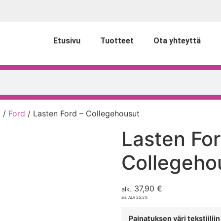
Etusivu
Tuotteet
Ota yhteyttä
t
/
Ford
/ Lasten Ford – Collegehousut
Lasten For
Collegeho
37,90
€
alk.
sis. ALV 25,5%
Painatuksen väri tekstiilii