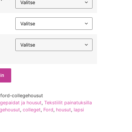
in
-ford-collegehousut
egepaidat ja housut
,
Tekstiilit painatuksilla
egehousut
,
colleget
,
Ford
,
housut
,
lapsi