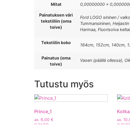
Mitat
0,00000000 × 0,0000000
Painatuksen väri
Ford LOGO sininen / valko
tekstiiliin (oma
Tummansininen, Heijastin /
toive)
Harmaa, Fluorisoiva keltai
Tekstiilin koko
164cm, 152cm, 140cm, 
Painatus (oma
Vasen (päällä ollessa), Oi
toive)
Tutustu myös
Prince_1
Kotka
6,00
€
10,
alk.
alk.
sis. ALV 25,5%
sis. ALV 25,