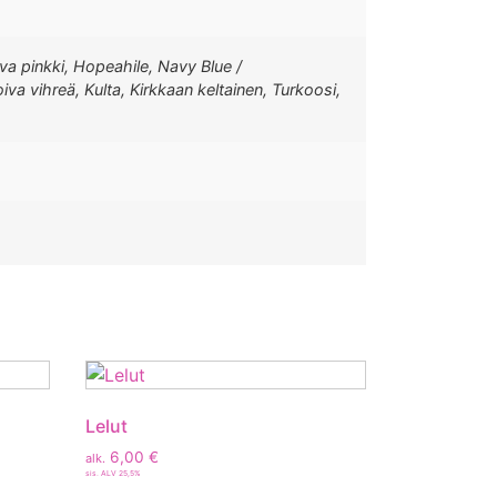
va pinkki, Hopeahile, Navy Blue /
iva vihreä, Kulta, Kirkkaan keltainen, Turkoosi,
Lelut
6,00
€
alk.
sis. ALV 25,5%