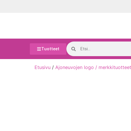
Tuotteet
Etusivu
/
Ajoneuvojen logo / merkkituottee