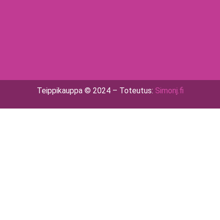
Teippikauppa © 2024 – Toteutus:
Simonj.fi