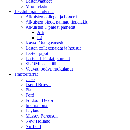
Lastenvaatteet
Muut tekstiilit
Tekstiilit painatuksilla
Aikuisten colleget ja boxerit
Aikuisten pipot, pannat, lippalakit
Aikuisten T-paidat painetut
Äiti
Isä
Kasvo / kangasmaskit
Lasten collegepaidat ja housut
Lasten pipot
Lasten T-Paidat painetut
SUOMI -tekstiilit
Vauvat, bodyt, ruokalaput
Traktoritarrat
Case
David Brown
Fiat
Ford
Fordson Dexta
International
Leyland
Massey Ferguson
New Holland
Nuffield