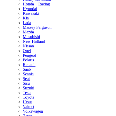
Honda + Racing
Hyundai
Kawasaki
Kia
Lada
Massey Ferguson
Mazda
Mitsubishi
New Holland
Nissan
Opel
Peugeot
Polaris
Renault
Saab
Scania
Seat
Sisu
Suzuki
Tesla
Toyota
Ursus
Valmet
Volkswagen
Zetor