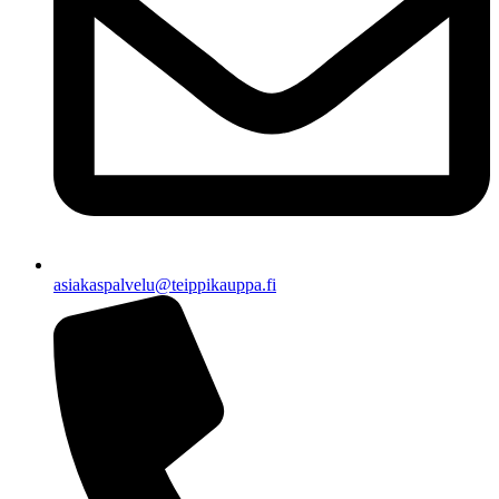
asiakaspalvelu@teippikauppa.fi