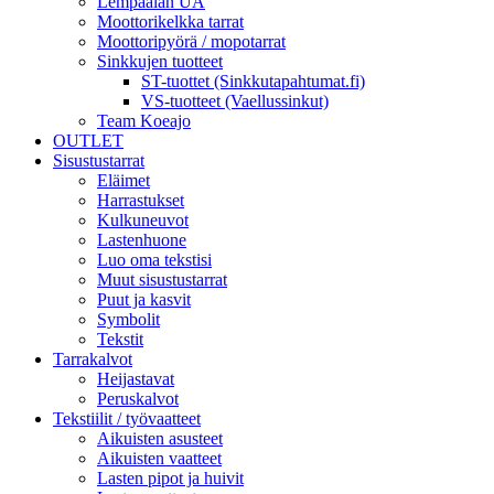
Lempäälän UA
Moottorikelkka tarrat
Moottoripyörä / mopotarrat
Sinkkujen tuotteet
ST-tuottet (Sinkkutapahtumat.fi)
VS-tuotteet (Vaellussinkut)
Team Koeajo
OUTLET
Sisustustarrat
Eläimet
Harrastukset
Kulkuneuvot
Lastenhuone
Luo oma tekstisi
Muut sisustustarrat
Puut ja kasvit
Symbolit
Tekstit
Tarrakalvot
Heijastavat
Peruskalvot
Tekstiilit / työvaatteet
Aikuisten asusteet
Aikuisten vaatteet
Lasten pipot ja huivit