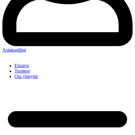
Asiakastilini
Etusivu
Tuotteet
Ota yhteyttä