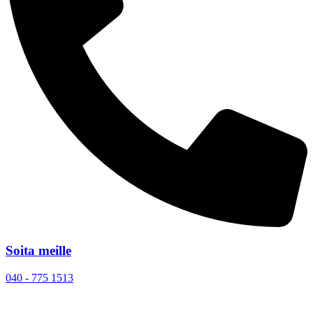
Soita meille
040 - 775 1513