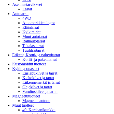
Asennustarvikkeet
Lastat
Autotarrat
4WD
Automerkkien logot
Eläintarrat
Kylkiraidat
Muut autotarrat
Ralliautotarrat
Takalasitarrat
Tuulilasitarrat
Etiketit, Kortti- ja pakettitarrat
Kortti- ja pakettitarrat
Kustomoidut tuotteet
Kyltit ja opasteet
Ensiapukilvet ja tarrat
Kieltokilvet ja tarrat
Liikennemerkit ja tarrat
Ohjekilvet ja tarrat
Varoituskilvet ja tarrat
Magneettituotteet
Magneetit autoon
Muut tuotteet
40. Kardaanikunkku