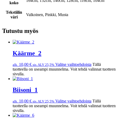
164cm, 152cm, 140cm, 128cm, 116cm, 104cm
koko
Tekstiilin
Valkoinen, Pinkki, Musta
väri
Tutustu myös
Käärme_2
10,00
€
Valitse vaihtoehdoista
Tällä
alk.
sis. ALV 25,5%
tuotteella on useampi muunnelma. Voit tehdä valinnat tuotteen
sivulla.
Biisoni_1
10,00
€
Valitse vaihtoehdoista
Tällä
alk.
sis. ALV 25,5%
tuotteella on useampi muunnelma. Voit tehdä valinnat tuotteen
sivulla.