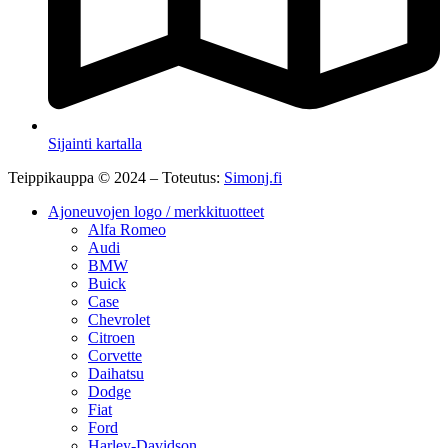
Sijainti kartalla
Teippikauppa © 2024 – Toteutus:
Simonj.fi
Ajoneuvojen logo / merkkituotteet
Alfa Romeo
Audi
BMW
Buick
Case
Chevrolet
Citroen
Corvette
Daihatsu
Dodge
Fiat
Ford
Harley-Davidson