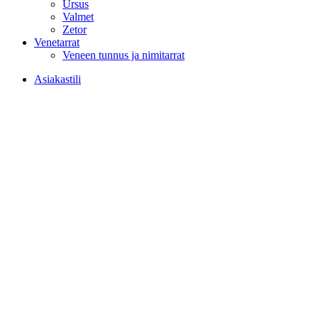
Ursus
Valmet
Zetor
Venetarrat
Veneen tunnus ja nimitarrat
Asiakastili