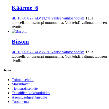
Käärme_6
10,00
€
Valitse vaihtoehdoista
Tällä
alk.
sis. ALV 25,5%
tuotteella on useampi muunnelma. Voit tehdä valinnat tuotteen
sivulla.
Biisoni
10,00
€
Valitse vaihtoehdoista
Tällä
alk.
sis. ALV 25,5%
tuotteella on useampi muunnelma. Voit tehdä valinnat tuotteen
sivulla.
Tietoa
Toimitusehdot
Maksutavat
Tietosuojaseloste
Tekstiilien kokotaulukko
Asennusohjeet tarroille
Tuotetietoa