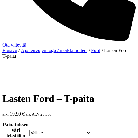
Ota yhteyttä
Etusivu
/
Ajoneuvojen logo / merkkituotteet
/
Ford
/ Lasten Ford –
T-paita
Lasten Ford – T-paita
19,90
€
alk.
sis. ALV 25,5%
Painatuksen
väri
tekstiiliin