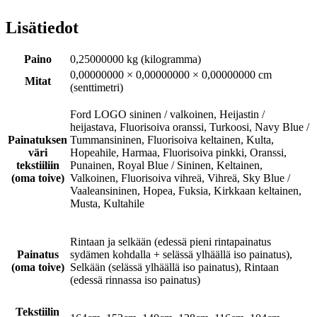
Lisätiedot
Paino
0,25000000 kg (kilogramma)
0,00000000 × 0,00000000 × 0,00000000 cm
Mitat
(senttimetri)
Ford LOGO sininen / valkoinen, Heijastin /
heijastava, Fluorisoiva oranssi, Turkoosi, Navy Blue /
Painatuksen
Tummansininen, Fluorisoiva keltainen, Kulta,
väri
Hopeahile, Harmaa, Fluorisoiva pinkki, Oranssi,
tekstiiliin
Punainen, Royal Blue / Sininen, Keltainen,
(oma toive)
Valkoinen, Fluorisoiva vihreä, Vihreä, Sky Blue /
Vaaleansininen, Hopea, Fuksia, Kirkkaan keltainen,
Musta, Kultahile
Rintaan ja selkään (edessä pieni rintapainatus
Painatus
sydämen kohdalla + selässä ylhäällä iso painatus),
(oma toive)
Selkään (selässä ylhäällä iso painatus), Rintaan
(edessä rinnassa iso painatus)
Tekstiilin