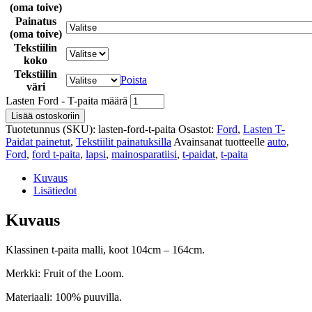
(oma toive)
Painatus
(oma toive)
Tekstiilin
koko
Tekstiilin
Poista
väri
Lasten Ford - T-paita määrä
Lisää ostoskoriin
Tuotetunnus (SKU):
lasten-ford-t-paita
Osastot:
Ford
,
Lasten T-
Paidat painetut
,
Tekstiilit painatuksilla
Avainsanat tuotteelle
auto
,
Ford
,
ford t-paita
,
lapsi
,
mainosparatiisi
,
t-paidat
,
t-paita
Kuvaus
Lisätiedot
Kuvaus
Klassinen t-paita malli, koot 104cm – 164cm.
Merkki: Fruit of the Loom.
Materiaali: 100% puuvilla.