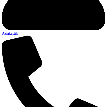
Asiakastili