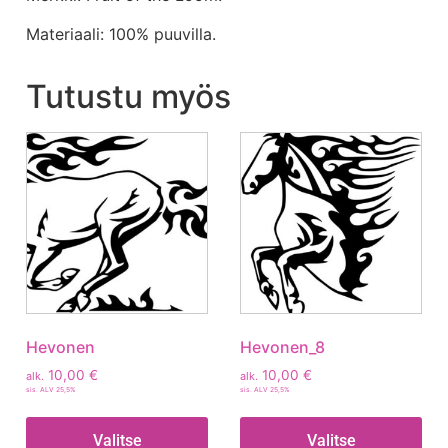
Materiaali: 100% puuvilla.
Tutustu myös
Hevonen
Hevonen_8
10,00
€
10,00
€
alk.
alk.
sis. ALV 25,5%
sis. ALV 25,5%
Valitse
Valitse