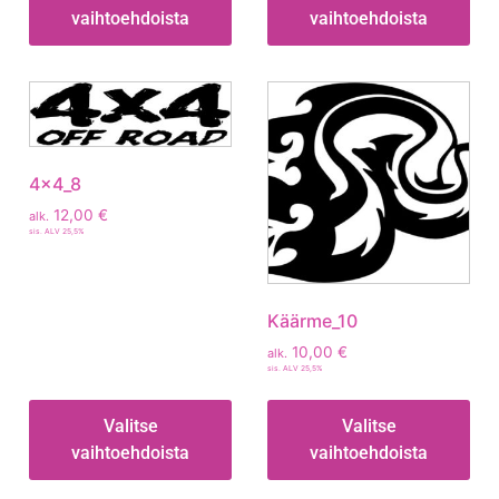
vaihtoehdoista
vaihtoehdoista
4x4_8
12,00
€
alk.
sis. ALV 25,5%
Käärme_10
10,00
€
alk.
sis. ALV 25,5%
Valitse
Valitse
vaihtoehdoista
vaihtoehdoista