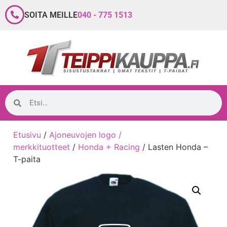
SOITA MEILLE
040 - 775 1513
Etusivu
/
Ajoneuvojen logo /
merkkituotteet
/
Honda + Racing
/ Lasten Honda –
T-paita