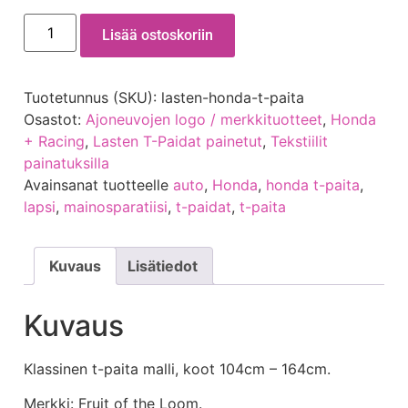
Lisää ostoskoriin
Tuotetunnus (SKU):
lasten-honda-t-paita
Osastot:
Ajoneuvojen logo / merkkituotteet
,
Honda
+ Racing
,
Lasten T-Paidat painetut
,
Tekstiilit
painatuksilla
Avainsanat tuotteelle
auto
,
Honda
,
honda t-paita
,
lapsi
,
mainosparatiisi
,
t-paidat
,
t-paita
Kuvaus
Lisätiedot
Kuvaus
Klassinen t-paita malli, koot 104cm – 164cm.
Merkki: Fruit of the Loom.