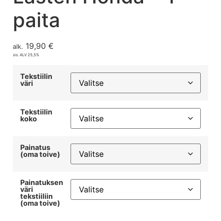
paita
19,90
€
alk.
sis. ALV 25,5%
Tekstiilin
väri
Tekstiilin
koko
Painatus
(oma toive)
Painatuksen
väri
tekstiiliin
(oma toive)