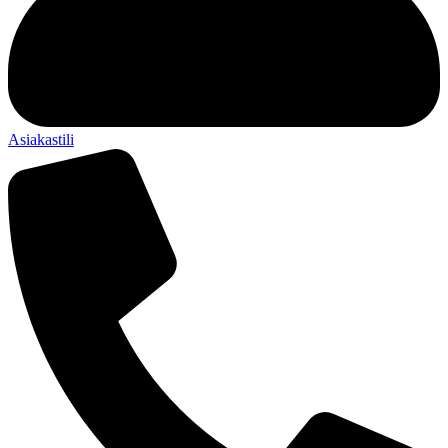
Asiakastili