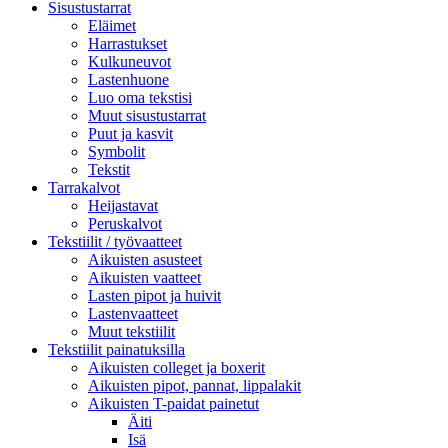
Sisustustarrat
Eläimet
Harrastukset
Kulkuneuvot
Lastenhuone
Luo oma tekstisi
Muut sisustustarrat
Puut ja kasvit
Symbolit
Tekstit
Tarrakalvot
Heijastavat
Peruskalvot
Tekstiilit / työvaatteet
Aikuisten asusteet
Aikuisten vaatteet
Lasten pipot ja huivit
Lastenvaatteet
Muut tekstiilit
Tekstiilit painatuksilla
Aikuisten colleget ja boxerit
Aikuisten pipot, pannat, lippalakit
Aikuisten T-paidat painetut
Äiti
Isä