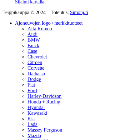
Sijainti kartalla
Teippikauppa © 2024 – Toteutus:
Simonj.fi
Ajoneuvojen logo / merkkituotteet
Alfa Romeo
Audi
BMW
Buick
Case
Chevrolet
Citroen
Corvette
Daihatsu
Dodge
Fiat
Ford
Harley-Davidson
Honda + Racing
Hyundai
Kawasaki
Kia
Lada
Massey Ferguson
Mazda