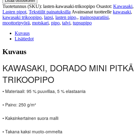
Lisää ostoskoriin
Tuotetunnus (SKU):
lasten-kawasaki-trikoopipo
Osastot:
Kawasaki
,
Lasten pipot
,
Tekstiilit painatuksilla
Avainsanat tuotteelle
kawasaki
,
kawasaki trikoopipo
,
lapsi
,
lasten pipo,
,
mainosparatiisi
,
moottoripyörä
,
motskari
,
pipo
,
talvi
,
tupsupipo
Kuvaus
Lisätiedot
Kuvaus
KAWASAKI, DORADO MINI PITKÄ
TRIKOOPIPO
• Materiaali: 95 % puuvillaa, 5 % elastaania
• Paino: 250 g/m²
• Kaksinkertainen suora malli
• Takana kaksi muoto-ommelta