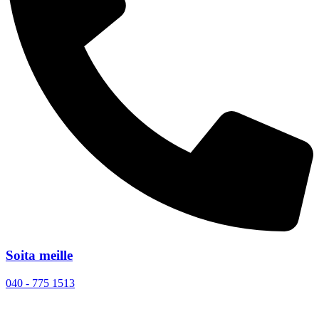
Soita meille
040 - 775 1513