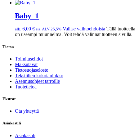
Baby_1
6,00
€
Valitse vaihtoehdoista
Tällä tuotteella
alk.
sis. ALV 25,5%
on useampi muunnelma. Voit tehdä valinnat tuotteen sivulla.
Tietoa
Toimitusehdot
Maksutavat
Tietosuojaseloste
Tekstiilien kokotaulukko
Asennusohjeet tarroille
Tuotetietoa
Ekstrat
Ota yhteyttä
Asiakastili
Asiakastili