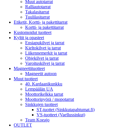
Muut autotarrat
Ralliautotarrat
Takalasitarrat
Tuulilasitarrat
Etiketit, Kortti- ja pakettitarrat
Kortti- ja pakettitarrat
Kustomoidut tuotteet
Kyltit ja opasteet
Ensiapukilvet ja tarrat
Kieltokilvet ja tarrat
Liikennemerkit ja tarrat
Ohjekilvet ja tarrat
Varoituskilvet ja tarrat
Magneettituotteet
Magneetit autoon
Muut tuotteet
40. Kardaanikunkku
Lempäälän UA
Moottorikelkka tarrat
Moottoripyörä / mopotarrat
Sinkkujen tuotteet
ST-tuottet (Sinkkutapahtumat.fi)
VS-tuotteet (Vaellussinkut)
Team Koeajo
OUTLET