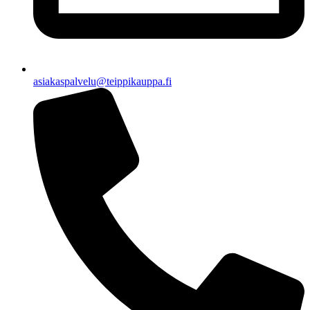
asiakaspalvelu@teippikauppa.fi