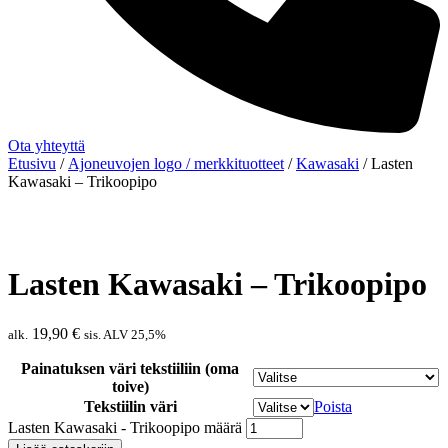
Ota yhteyttä
Etusivu
/
Ajoneuvojen logo / merkkituotteet
/
Kawasaki
/ Lasten
Kawasaki – Trikoopipo
Lasten Kawasaki – Trikoopipo
19,90
€
alk.
sis. ALV 25,5%
Painatuksen väri tekstiiliin (oma
toive)
Tekstiilin väri
Poista
Lasten Kawasaki - Trikoopipo määrä