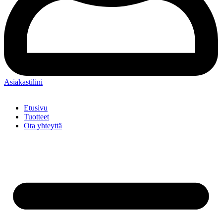
Asiakastilini
Etusivu
Tuotteet
Ota yhteyttä