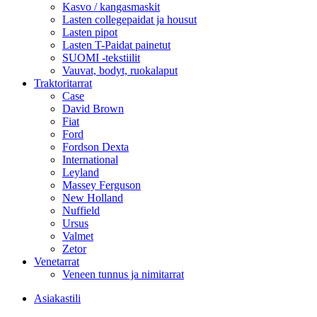
Kasvo / kangasmaskit
Lasten collegepaidat ja housut
Lasten pipot
Lasten T-Paidat painetut
SUOMI -tekstiilit
Vauvat, bodyt, ruokalaput
Traktoritarrat
Case
David Brown
Fiat
Ford
Fordson Dexta
International
Leyland
Massey Ferguson
New Holland
Nuffield
Ursus
Valmet
Zetor
Venetarrat
Veneen tunnus ja nimitarrat
Asiakastili