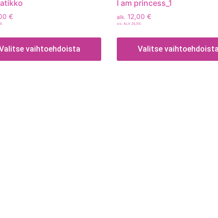
aatikko
I am princess_1
00
€
12,00
€
alk.
5%
sis. ALV 25,5%
Valitse vaihtoehdoista
Valitse vaihtoehdoist