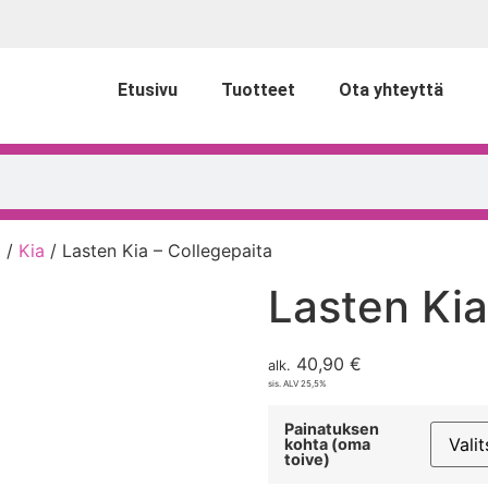
Etusivu
Tuotteet
Ota yhteyttä
t
/
Kia
/ Lasten Kia – Collegepaita
Lasten Kia
40,90
€
alk.
sis. ALV 25,5%
Painatuksen
kohta (oma
toive)