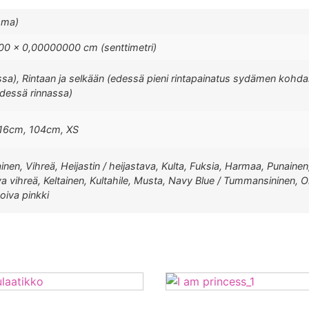
mma)
0 × 0,00000000 cm (senttimetri)
ssa), Rintaan ja selkään (edessä pieni rintapainatus sydämen kohdal
edessä rinnassa)
16cm, 104cm, XS
ainen, Vihreä, Heijastin / heijastava, Kulta, Fuksia, Harmaa, Punainen
a vihreä, Keltainen, Kultahile, Musta, Navy Blue / Tummansininen, O
soiva pinkki