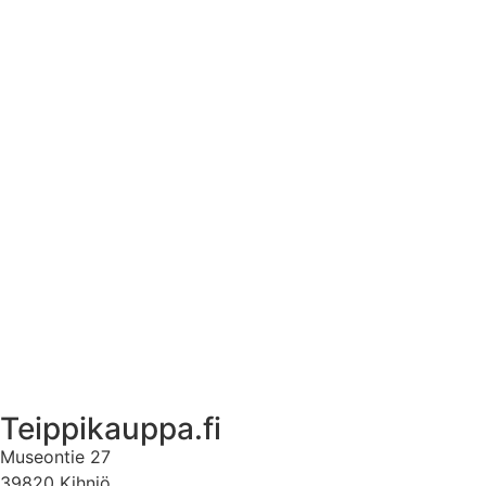
Tekstiilien kokotaulukko
Asennusohjeet tarroille
Tuotetietoa
Ekstrat
Ota yhteyttä
Asiakastili
Asiakastili
Teippikauppa.fi
Museontie 27
39820 Kihniö