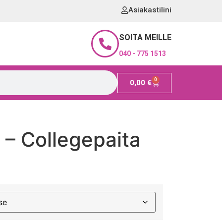
Asiakastilini
SOITA MEILLE
040 - 775 1513
0
0,00
€
 – Collegepaita