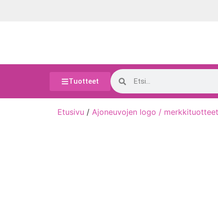
Tuotteet
Etusivu
/
Ajoneuvojen logo / merkkituottee