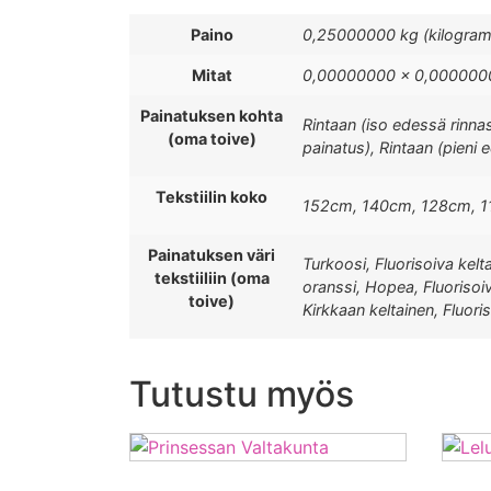
Paino
0,25000000 kg (kilogra
Mitat
0,00000000 × 0,0000000
Painatuksen kohta
Rintaan (iso edessä rinna
(oma toive)
painatus), Rintaan (pieni 
Tekstiilin koko
152cm, 140cm, 128cm, 1
Painatuksen väri
Turkoosi, Fluorisoiva kelt
tekstiiliin (oma
oranssi, Hopea, Fluorisoiv
toive)
Kirkkaan keltainen, Fluori
Tutustu myös