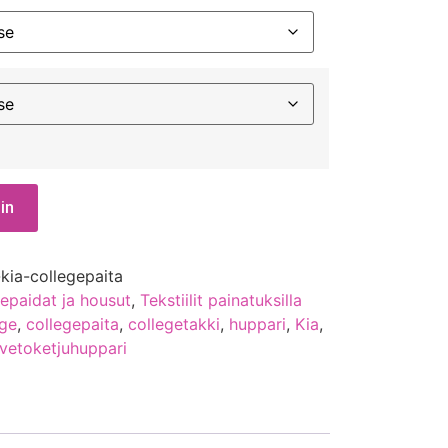
in
-kia-collegepaita
epaidat ja housut
,
Tekstiilit painatuksilla
ege
,
collegepaita
,
collegetakki
,
huppari
,
Kia
,
vetoketjuhuppari