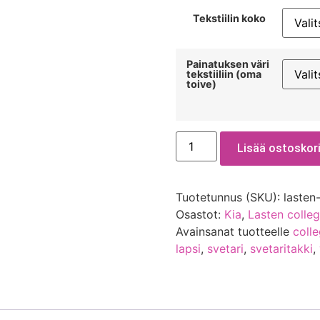
Tekstiilin koko
Painatuksen väri
tekstiiliin (oma
toive)
Lisää ostoskori
Tuotetunnus (SKU):
lasten
Osastot:
Kia
,
Lasten colleg
Avainsanat tuotteelle
coll
lapsi
,
svetari
,
svetaritakki
,