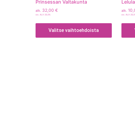
Prinsessan Valtakunta
Lelul
32,00
€
10,
alk.
alk.
sis. ALV 25,5%
sis. ALV 25,
Valitse vaihtoehdoista
Tietoa
Toimitusehdot
Maksutavat
Tietosuojaseloste