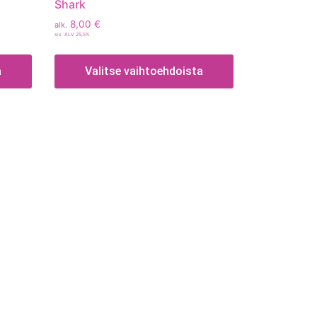
Shark
8,00
€
alk.
sis. ALV 25,5%
a
Valitse vaihtoehdoista