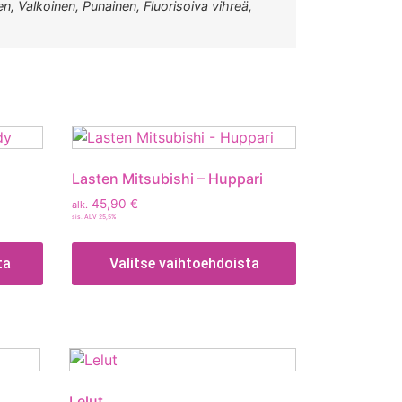
en, Valkoinen, Punainen, Fluorisoiva vihreä,
Lasten Mitsubishi – Huppari
45,90
€
alk.
sis. ALV 25,5%
ta
Valitse vaihtoehdoista
Lelut