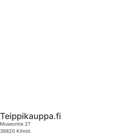
Asennusohjeet tarroille
Tuotetietoa
Ekstrat
Ota yhteyttä
Asiakastili
Asiakastili
Teippikauppa.fi
Museontie 27
39820 Kihniö