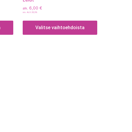
6,00
€
alk.
sis. ALV 25,5%
a
Valitse vaihtoehdoista