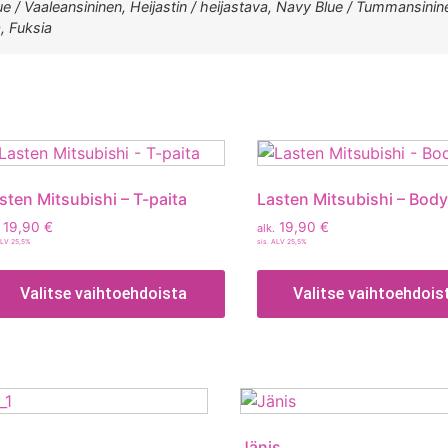
ue / Vaaleansininen, Heijastin / heijastava, Navy Blue / Tummansinin
, Fuksia
sten Mitsubishi – T-paita
Lasten Mitsubishi – Body
19,90
€
19,90
€
alk.
ALV 25,5%
sis. ALV 25,5%
Valitse vaihtoehdoista
Valitse vaihtoehdois
Jänis