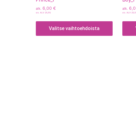
6,00
€
6,
alk.
alk.
sis. ALV 25,5%
sis. ALV 25,
Valitse vaihtoehdoista
Tietoa
Toimitusehdot
Maksutavat
Tietosuojaseloste
Tekstiilien kokotaulukko