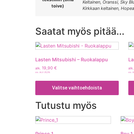
Keltainen, Oranssi, Sky Bl
toive)
Kirkkaan keltainen, Hopea
Saatat myös pitää...
Lasten Mitsubishi – Ruokalappu
La
19,90
€
alk.
alk.
sis. ALV 25,5%
sis. 
Valitse vaihtoehdoista
Tutustu myös
Prince_1
Boy_1