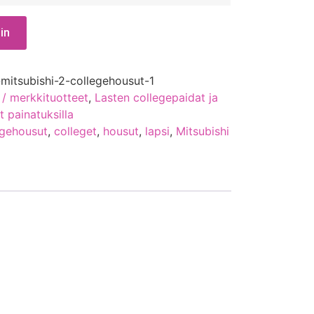
in
-mitsubishi-2-collegehousut-1
 / merkkituotteet
,
Lasten collegepaidat ja
it painatuksilla
egehousut
,
colleget
,
housut
,
lapsi
,
Mitsubishi