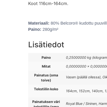
Koot 116cm-164cm.
Materiaali:
80% Belcoro® kudottu puuvill
Paino:
280g/m²
Lisätiedot
Paino
0,25000000 kg (kilogra
Mitat
0,00000000 × 0,0000000
Painatus (oma
Vasen (päällä ollessa), Oi
toive)
Tekstiilin koko
164cm, 152cm, 140cm, 
Painatuksen väri
Royal Blue / Sininen, Harm
tekstiiliin (oma