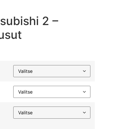
subishi 2 –
usut