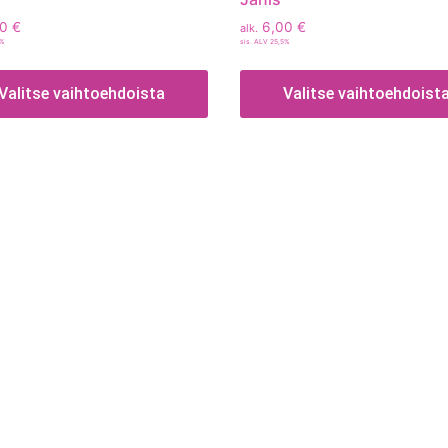
00
€
6,00
€
alk.
5%
sis. ALV 25,5%
Valitse vaihtoehdoista
Valitse vaihtoehdoist