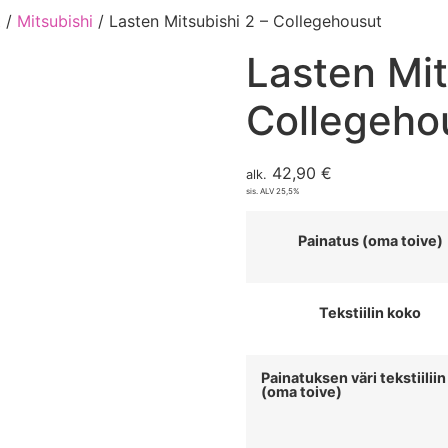
t
/
Mitsubishi
/ Lasten Mitsubishi 2 – Collegehousut
Lasten Mit
Collegeho
42,90
€
alk.
sis. ALV 25,5%
Painatus (oma toive)
Tekstiilin koko
Painatuksen väri tekstiiliin
(oma toive)