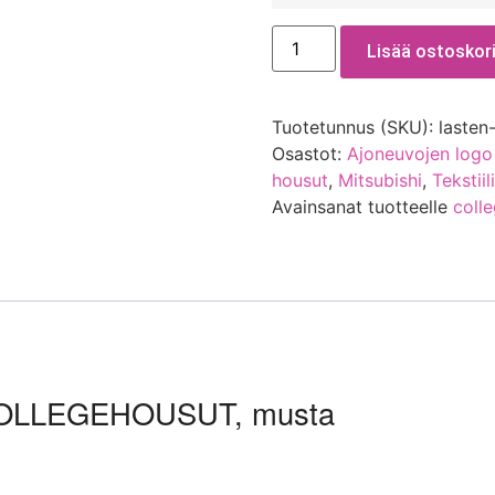
Lisää ostoskori
Tuotetunnus (SKU):
lasten
Osastot:
Ajoneuvojen logo
housut
,
Mitsubishi
,
Tekstiil
Avainsanat tuotteelle
coll
COLLEGEHOUSUT, musta