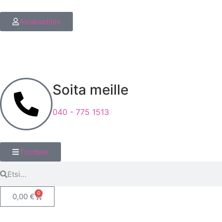
Asiakastilini
Soita meille
040 - 775 1513
Tuotteet
0
0,00
€