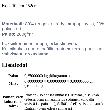
Koot 104cm-152cm.
Materiaali:
80% rengaskehrätty kampapuuvilla, 20%
polyesteri
Paino:
280g/m²
Kaksinkertainen huppu, ei kiristinnyöriä
Kolmilankakudonta, päällimmäinen kerros puuvillaa
Vahvistettu niskasauma
Lisätiedot
Paino
0,25000000 kg (kilogramma)
0,00000000 × 0,00000000 × 0,00000000 cm
Mitat
(senttimetri)
Rintaan (iso edessä rinnassa), Rintaan ja selkään
Painatuksen
(edessä pieni rintapainatus sydämen kohdalla +
kohta (oma
selässä iso painatus), Selkään (selässä iso painatus),
toive)
Rintaan (pieni edessä rinnassa)