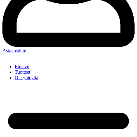
Asiakastilini
Etusivu
Tuotteet
Ota yhteyttä