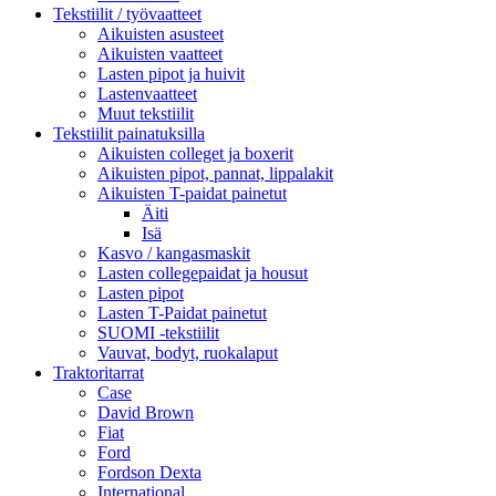
Tekstiilit / työvaatteet
Aikuisten asusteet
Aikuisten vaatteet
Lasten pipot ja huivit
Lastenvaatteet
Muut tekstiilit
Tekstiilit painatuksilla
Aikuisten colleget ja boxerit
Aikuisten pipot, pannat, lippalakit
Aikuisten T-paidat painetut
Äiti
Isä
Kasvo / kangasmaskit
Lasten collegepaidat ja housut
Lasten pipot
Lasten T-Paidat painetut
SUOMI -tekstiilit
Vauvat, bodyt, ruokalaput
Traktoritarrat
Case
David Brown
Fiat
Ford
Fordson Dexta
International