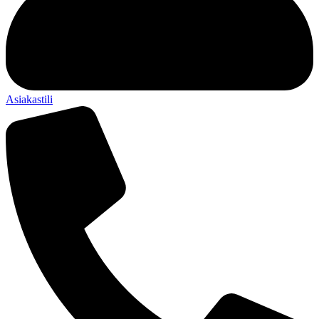
Asiakastili