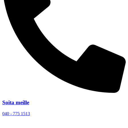
Soita meille
040 - 775 1513