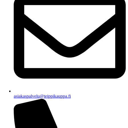
asiakaspalvelu@teippikauppa.fi