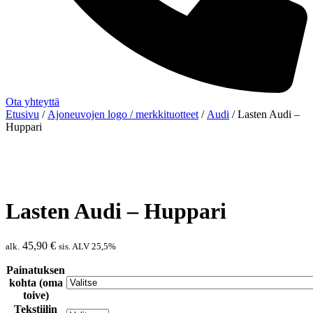
Ota yhteyttä
Etusivu
/
Ajoneuvojen logo / merkkituotteet
/
Audi
/ Lasten Audi –
Huppari
Lasten Audi – Huppari
45,90
€
alk.
sis. ALV 25,5%
Painatuksen
kohta (oma
toive)
Tekstiilin