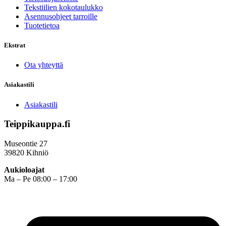
Tekstiilien kokotaulukko
Asennusohjeet tarroille
Tuotetietoa
Ekstrat
Ota yhteyttä
Asiakastili
Asiakastili
Teippikauppa.fi
Museontie 27
39820 Kihniö
Aukioloajat
Ma – Pe 08:00 – 17:00