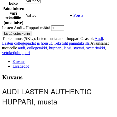
koko
Painatuksen
väri
Poista
tekstiiliin
(oma toive)
Lasten Audi - Huppari määrä
Lisää ostoskoriin
Tuotetunnus (SKU):
lasten-musta-audi-huppari
Osastot:
Audi
,
Lasten collegepaidat ja housut
,
Tekstiilit painatuksilla
Avainsanat
tuotteelle
audi
,
collegetakki
,
huppari
,
lapsi
,
svetari
,
svetaritakki
,
vetoketjuhuppari
Kuvaus
Lisätiedot
Kuvaus
AUDI LASTEN AUTHENTIC
HUPPARI, musta