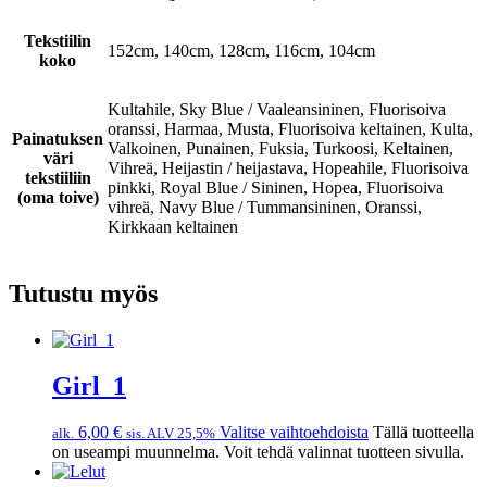
Tekstiilin
152cm, 140cm, 128cm, 116cm, 104cm
koko
Kultahile, Sky Blue / Vaaleansininen, Fluorisoiva
oranssi, Harmaa, Musta, Fluorisoiva keltainen, Kulta,
Painatuksen
Valkoinen, Punainen, Fuksia, Turkoosi, Keltainen,
väri
Vihreä, Heijastin / heijastava, Hopeahile, Fluorisoiva
tekstiiliin
pinkki, Royal Blue / Sininen, Hopea, Fluorisoiva
(oma toive)
vihreä, Navy Blue / Tummansininen, Oranssi,
Kirkkaan keltainen
Tutustu myös
Girl_1
6,00
€
Valitse vaihtoehdoista
Tällä tuotteella
alk.
sis. ALV 25,5%
on useampi muunnelma. Voit tehdä valinnat tuotteen sivulla.