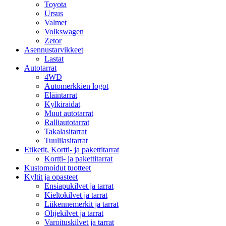
Toyota
Ursus
Valmet
Volkswagen
Zetor
Asennustarvikkeet
Lastat
Autotarrat
4WD
Automerkkien logot
Eläintarrat
Kylkiraidat
Muut autotarrat
Ralliautotarrat
Takalasitarrat
Tuulilasitarrat
Etiketit, Kortti- ja pakettitarrat
Kortti- ja pakettitarrat
Kustomoidut tuotteet
Kyltit ja opasteet
Ensiapukilvet ja tarrat
Kieltokilvet ja tarrat
Liikennemerkit ja tarrat
Ohjekilvet ja tarrat
Varoituskilvet ja tarrat