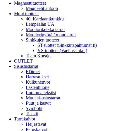
Magneettituotteet
Magneetit autoon
Muut tuotteet
40. Kardaanikunkku
Lempäälän UA
Moottorikelkka tarrat
Moottoripyörä / mopotarrat
Sinkkujen tuotteet
ST-tuottet (Sinkkutapahtumat.fi)
VS-tuotteet (Vaellussinkut)
Team Koeajo
OUTLET
Sisustustarrat
Eläimet
Harrastukset
Kulkuneuvot
Lastenhuone
Luo oma tekstisi
Muut sisustustarrat
Puut ja kasvit
Symbolit
Tekstit
Tarrakalvot
Heijastavat
Peruskalvot