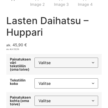
Lasten Daihatsu –
Huppari
45,90
€
alk.
sis. ALV 25,5%
Painatuksen
väri
tekstiiliin
(oma toive)
Tekstiilin
koko
Painatuksen
kohta (oma
toive)