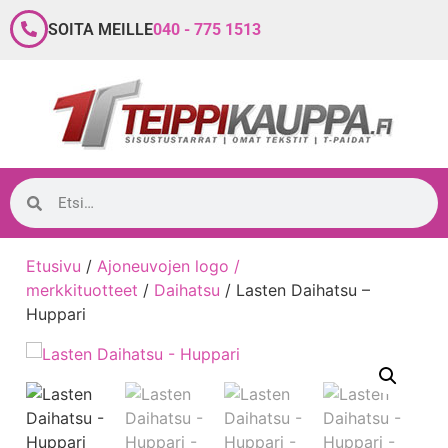
SOITA MEILLE
040 - 775 1513
Etusivu
/
Ajoneuvojen logo /
merkkituotteet
/
Daihatsu
/ Lasten Daihatsu –
Huppari