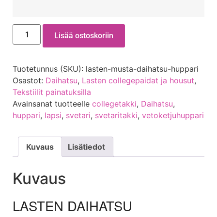
Lisää ostoskoriin
Tuotetunnus (SKU):
lasten-musta-daihatsu-huppari
Osastot:
Daihatsu
,
Lasten collegepaidat ja housut
,
Tekstiilit painatuksilla
Avainsanat tuotteelle
collegetakki
,
Daihatsu
,
huppari
,
lapsi
,
svetari
,
svetaritakki
,
vetoketjuhuppari
Kuvaus
Lisätiedot
Kuvaus
LASTEN DAIHATSU