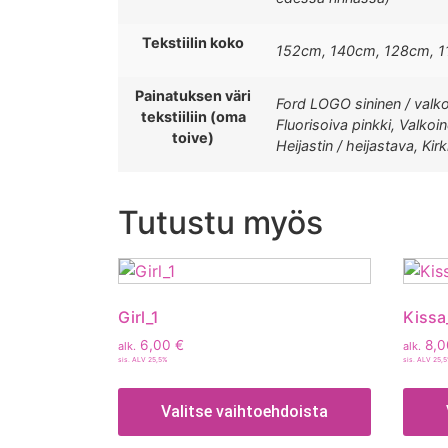
Tekstiilin koko
152cm, 140cm, 128cm, 1
Painatuksen väri
Ford LOGO sininen / valkoi
tekstiiliin (oma
Fluorisoiva pinkki, Valkoi
toive)
Heijastin / heijastava, Ki
Tutustu myös
Girl_1
Kissa
6,00
€
8,
alk.
alk.
sis. ALV 25,5%
sis. ALV 25,
Valitse vaihtoehdoista