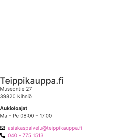
Ekstrat
Ota yhteyttä
Asiakastili
Asiakastili
Teippikauppa.fi
Museontie 27
39820 Kihniö
Aukioloajat
Ma – Pe 08:00 – 17:00
asiakaspalvelu@teippikauppa.fi
040 - 775 1513