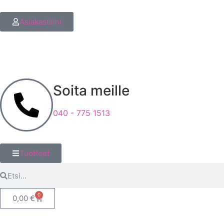
Asiakastilini
Soita meille
040 - 775 1513
Tuotteet
0
0,00
€