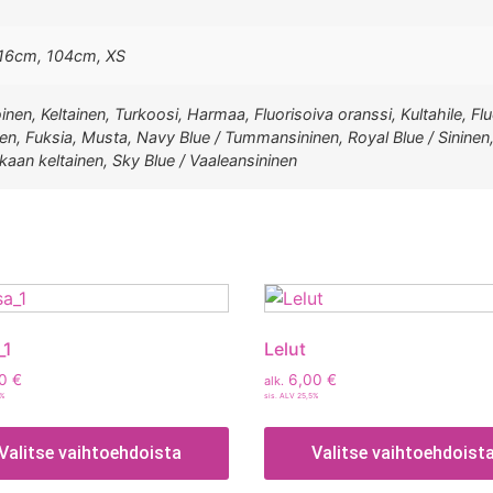
16cm, 104cm, XS
nen, Keltainen, Turkoosi, Harmaa, Fluorisoiva oranssi, Kultahile, Fl
nen, Fuksia, Musta, Navy Blue / Tummansininen, Royal Blue / Sininen,
rkkaan keltainen, Sky Blue / Vaaleansininen
_1
Lelut
00
€
6,00
€
alk.
5%
sis. ALV 25,5%
Valitse vaihtoehdoista
Valitse vaihtoehdoist