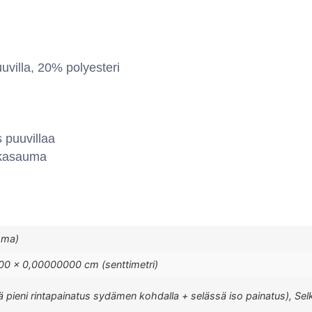
illa, 20% polyesteri
 puuvillaa
iskasauma
mma)
0 × 0,00000000 cm (senttimetri)
ä pieni rintapainatus sydämen kohdalla + selässä iso painatus), Selk