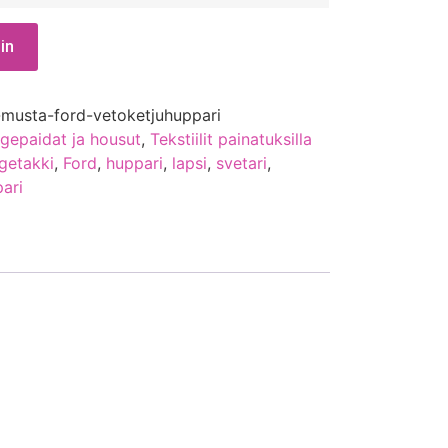
in
-musta-ford-vetoketjuhuppari
egepaidat ja housut
,
Tekstiilit painatuksilla
egetakki
,
Ford
,
huppari
,
lapsi
,
svetari
,
ari