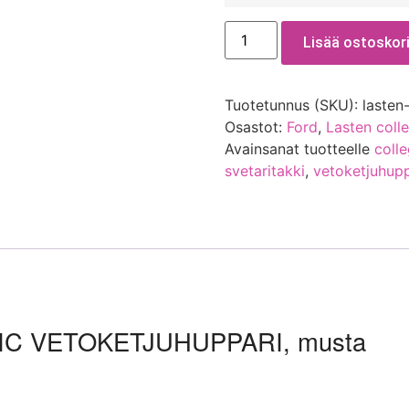
Lisää ostoskori
Tuotetunnus (SKU):
lasten
Osastot:
Ford
,
Lasten coll
Avainsanat tuotteelle
coll
svetaritakki
,
vetoketjuhupp
C VETOKETJUHUPPARI, musta