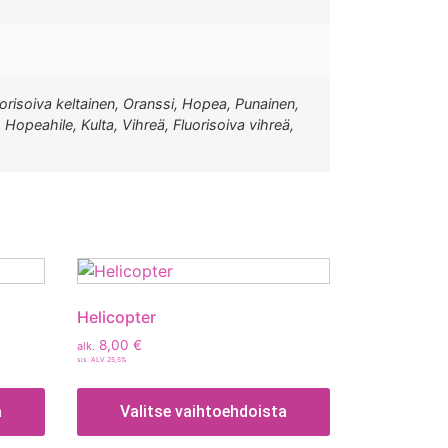
uorisoiva keltainen, Oranssi, Hopea, Punainen,
 Hopeahile, Kulta, Vihreä, Fluorisoiva vihreä,
Helicopter
8,00
€
alk.
sis. ALV 25,5%
a
Valitse vaihtoehdoista