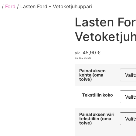
t
/
Ford
/ Lasten Ford – Vetoketjuhuppari
Lasten For
Vetoketju
45,90
€
alk.
sis. ALV 25,5%
Painatuksen
kohta (oma
toive)
Tekstiilin koko
Painatuksen väri
tekstiiliin (oma
toive)