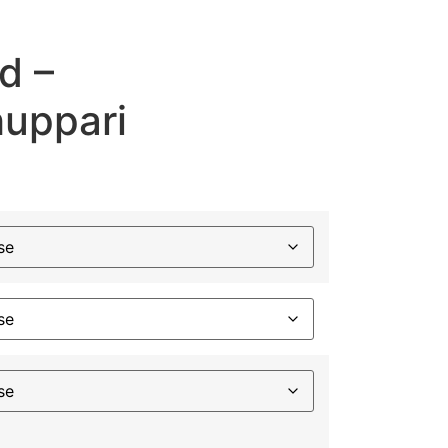
d –
huppari