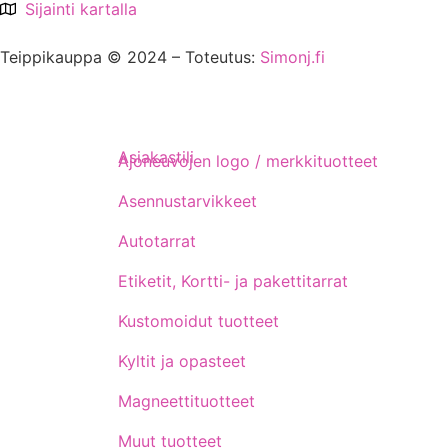
Sijainti kartalla
Teippikauppa © 2024 – Toteutus:
Simonj.fi
Asiakastili
Ajoneuvojen logo / merkkituotteet
Asennustarvikkeet
Autotarrat
Etiketit, Kortti- ja pakettitarrat
Kustomoidut tuotteet
Kyltit ja opasteet
Magneettituotteet
Muut tuotteet