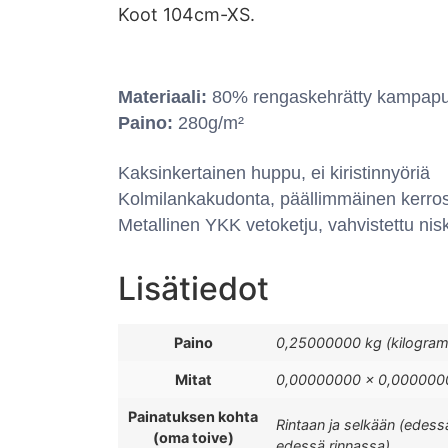
Koot 104cm-XS.
Materiaali:
80% rengaskehrätty kampapuuv
Paino:
280g/m²
Kaksinkertainen huppu, ei kiristinnyöriä
Kolmilankakudonta, päällimmäinen kerros
Metallinen YKK vetoketju, vahvistettu n
Lisätiedot
Paino
0,25000000 kg (kilogra
Mitat
0,00000000 × 0,0000000
Painatuksen kohta
Rintaan ja selkään (edess
(oma toive)
edessä rinnassa)