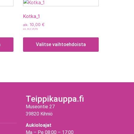
Kotka_1
10,00
€
alk.
sis. ALV 25,5%
a
Valitse vaihtoehdoista
Teippikauppa.fi
Museontie 27
39820 Kihniö
Aukioloajat
Ma – Pe 08:00 – 17:00