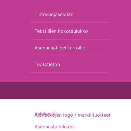
Tietosuojaseloste
Tekstiilien kokotaulukko
Asennusohjeet tarroille
Tuotetietoa
Asiakastili
Ajoneuvojen logo / merkkituotteet
Asennustarvikkeet