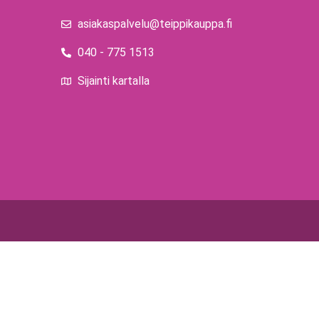
asiakaspalvelu@teippikauppa.fi
040 - 775 1513
Sijainti kartalla