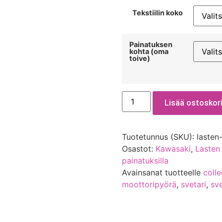
Tekstiilin koko
Painatuksen
kohta (oma
toive)
Lisää ostoskori
Tuotetunnus (SKU):
lasten
Osastot:
Kawasaki
,
Lasten
painatuksilla
Avainsanat tuotteelle
coll
moottoripyörä
,
svetari
,
sve