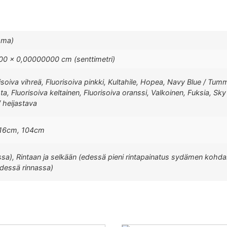
mma)
0 × 0,00000000 cm (senttimetri)
risoiva vihreä, Fluorisoiva pinkki, Kultahile, Hopea, Navy Blue / Tu
, Fluorisoiva keltainen, Fluorisoiva oranssi, Valkoinen, Fuksia, Sky 
/ heijastava
116cm, 104cm
ssa), Rintaan ja selkään (edessä pieni rintapainatus sydämen kohdal
edessä rinnassa)