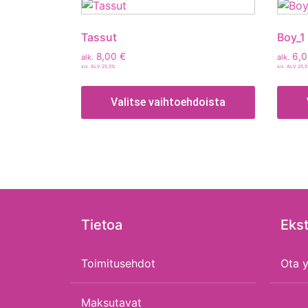
Tassut
Boy_1
8,00
€
6,
alk.
alk.
sis. ALV 25,5%
sis. ALV 25,
Valitse vaihtoehdoista
Tietoa
Ekst
Toimitusehdot
Ota y
Maksutavat