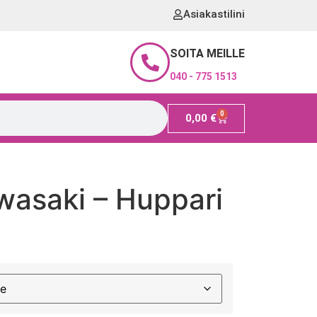
Asiakastilini
SOITA MEILLE
040 - 775 1513
0
0,00
€
wasaki – Huppari