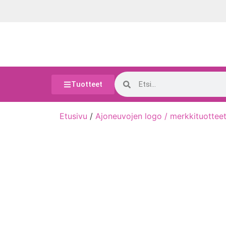
Tuotteet
Etusivu
/
Ajoneuvojen logo / merkkituottee