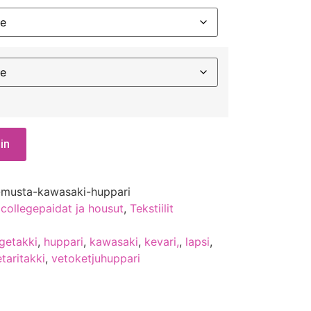
in
-musta-kawasaki-huppari
 collegepaidat ja housut
,
Tekstiilit
egetakki
,
huppari
,
kawasaki
,
kevari,
,
lapsi
,
taritakki
,
vetoketjuhuppari