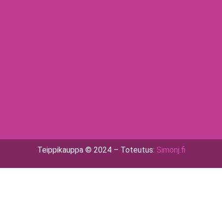
Teippikauppa © 2024 – Toteutus:
Simonj.fi