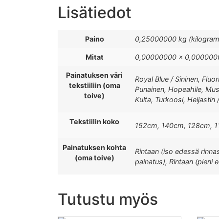
Lisätiedot
Paino
0,25000000 kg (kilogra
Mitat
0,00000000 × 0,0000000
Painatuksen väri
Royal Blue / Sininen, Fluo
tekstiiliin (oma
Punainen, Hopeahile, Musta
toive)
Kulta, Turkoosi, Heijastin 
Tekstiilin koko
152cm, 140cm, 128cm, 
Painatuksen kohta
Rintaan (iso edessä rinna
(oma toive)
painatus), Rintaan (pieni 
Tutustu myös