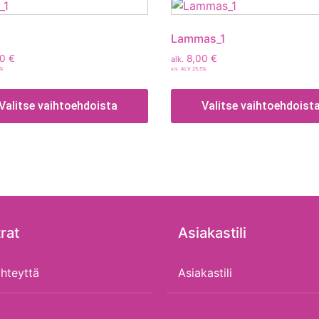
Lammas_1
00
€
8,00
€
alk.
5%
sis. ALV 25,5%
Valitse vaihtoehdoista
Valitse vaihtoehdoist
rat
Asiakastili
hteyttä
Asiakastili