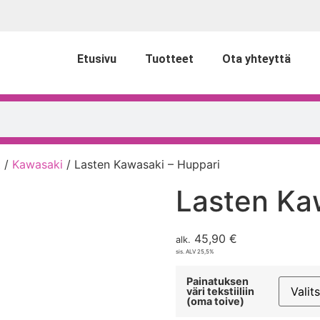
Etusivu
Tuotteet
Ota yhteyttä
t
/
Kawasaki
/ Lasten Kawasaki – Huppari
Lasten Ka
45,90
€
alk.
sis. ALV 25,5%
Painatuksen
väri tekstiiliin
(oma toive)