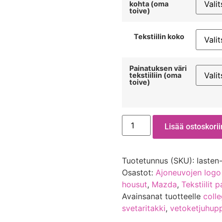
kohta (oma
toive)
Tekstiilin koko
Painatuksen väri
tekstiiliin (oma
toive)
Lisää ostoskorii
Tuotetunnus (SKU):
lasten
Osastot:
Ajoneuvojen logo
housut
,
Mazda
,
Tekstiilit p
Avainsanat tuotteelle
coll
svetaritakki
,
vetoketjuhupp