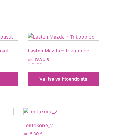
usut
Lasten Mazda – Trikoopipo
19,90
€
alk.
sis. ALV 25,5%
Valitse vaihtoehdoista
Lentokone_2
8,00
€
alk.