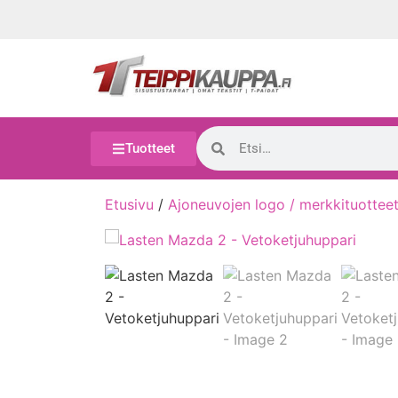
Tuotteet
Etusivu
/
Ajoneuvojen logo / merkkituottee