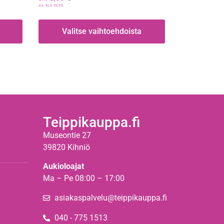
sis. ALV 25,5%
Valitse vaihtoehdoista
Teippikauppa.fi
Museontie 27
39820 Kihniö
Aukioloajat
Ma – Pe 08:00 – 17:00
asiakaspalvelu@teippikauppa.fi
040 - 775 1513