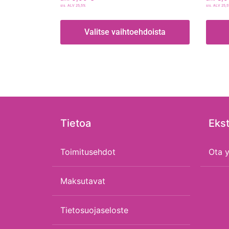
sis. ALV 25,5%
sis. ALV 25,
Valitse vaihtoehdoista
Tietoa
Ekst
Toimitusehdot
Ota y
Maksutavat
Tietosuojaseloste