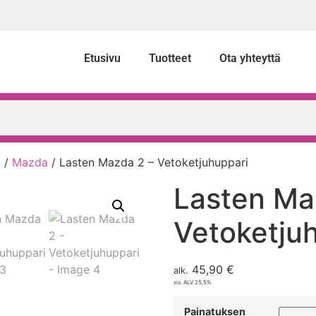
Etusivu
Tuotteet
Ota yhteyttä
t
/
Mazda
/ Lasten Mazda 2 – Vetoketjuhuppari
Lasten Ma
Vetoketju
45,90
€
alk.
sis. ALV 25,5%
Painatuksen