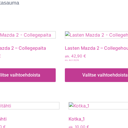
iskasauma
zda 2 – Collegepaita
Lasten Mazda 2 – Collegeho
€
42,90
€
alk.
sis. ALV 25,5%
litse vaihtoehdoista
Valitse vaihtoehdoista
ähti
Kotka_1
00
€
10,00
€
alk.