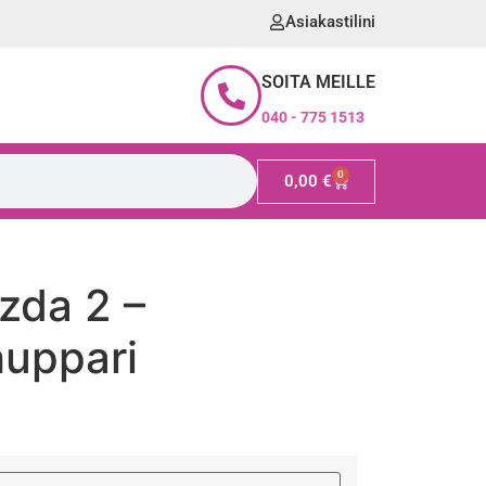
Asiakastilini
SOITA MEILLE
040 - 775 1513
0
0,00
€
zda 2 –
huppari