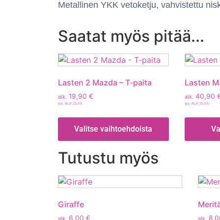
Metallinen YKK vetoketju, vahvistettu n
Saatat myös pitää...
Lasten 2 Mazda – T-paita
Lasten Ma
19,90
€
40,90
alk.
alk.
sis. ALV 25,5%
sis. ALV 25,5%
Valitse vaihtoehdoista
Va
Tutustu myös
Giraffe
Merit
6,00
€
8,
alk.
alk.