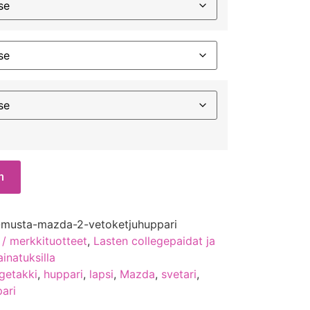
n
-musta-mazda-2-vetoketjuhuppari
 / merkkituotteet
,
Lasten collegepaidat ja
ainatuksilla
egetakki
,
huppari
,
lapsi
,
Mazda
,
svetari
,
ari