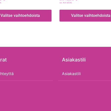
5%
sis. ALV 25,5%
Valitse vaihtoehdoista
Valitse vaihtoehdoista
rat
Asiakastili
hteyttä
Asiakastili