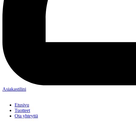
Asiakastilini
Etusivu
Tuotteet
Ota yhteyttä