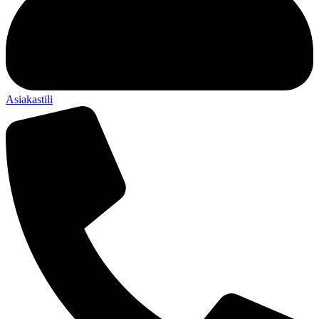
Asiakastili