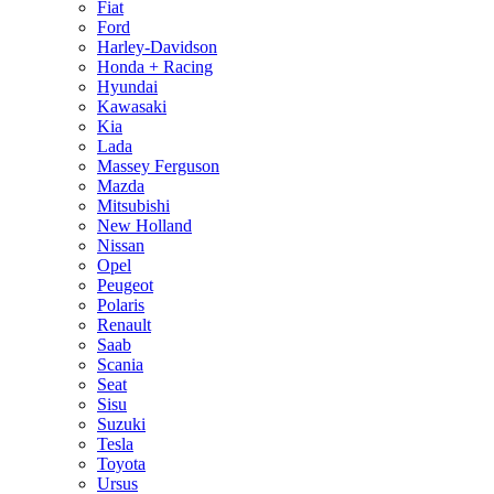
Fiat
Ford
Harley-Davidson
Honda + Racing
Hyundai
Kawasaki
Kia
Lada
Massey Ferguson
Mazda
Mitsubishi
New Holland
Nissan
Opel
Peugeot
Polaris
Renault
Saab
Scania
Seat
Sisu
Suzuki
Tesla
Toyota
Ursus