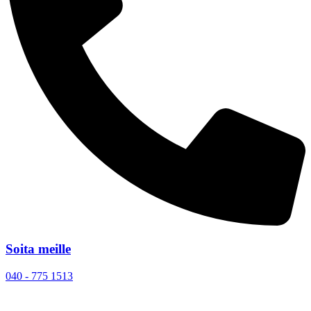
Soita meille
040 - 775 1513