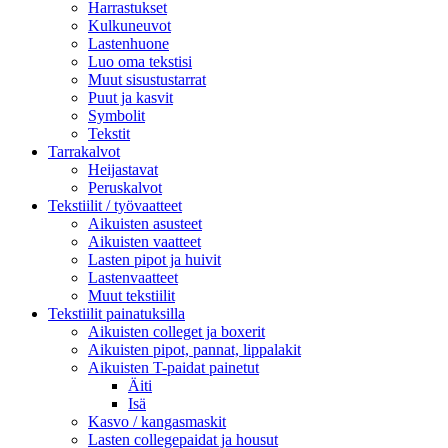
Harrastukset
Kulkuneuvot
Lastenhuone
Luo oma tekstisi
Muut sisustustarrat
Puut ja kasvit
Symbolit
Tekstit
Tarrakalvot
Heijastavat
Peruskalvot
Tekstiilit / työvaatteet
Aikuisten asusteet
Aikuisten vaatteet
Lasten pipot ja huivit
Lastenvaatteet
Muut tekstiilit
Tekstiilit painatuksilla
Aikuisten colleget ja boxerit
Aikuisten pipot, pannat, lippalakit
Aikuisten T-paidat painetut
Äiti
Isä
Kasvo / kangasmaskit
Lasten collegepaidat ja housut