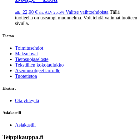
22,90
€
Valitse vaihtoehdoista
Tällä
alk.
sis. ALV 25,5%
tuotteella on useampi muunnelma. Voit tehdä valinnat tuotteen
sivulla.
Tietoa
Toimitusehdot
Maksutavat
Tietosuojaseloste
Tekstiilien kokotaulukko
Asennusohjeet tarroille
Tuotetietoa
Ekstrat
Ota yhteyttä
Asiakastili
Asiakastili
Teippikauppa.fi