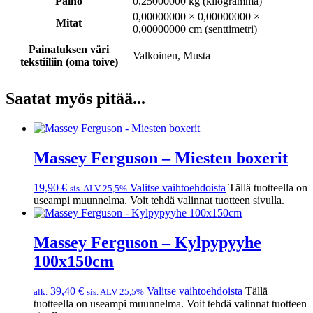
Paino
0,25000000 kg (kilogramma)
0,00000000 × 0,00000000 ×
Mitat
0,00000000 cm (senttimetri)
Painatuksen väri
Valkoinen, Musta
tekstiiliin (oma toive)
Saatat myös pitää...
Massey Ferguson – Miesten boxerit
19,90
€
Valitse vaihtoehdoista
Tällä tuotteella on
sis. ALV 25,5%
useampi muunnelma. Voit tehdä valinnat tuotteen sivulla.
Massey Ferguson – Kylpypyyhe
100x150cm
39,40
€
Valitse vaihtoehdoista
Tällä
alk.
sis. ALV 25,5%
tuotteella on useampi muunnelma. Voit tehdä valinnat tuotteen