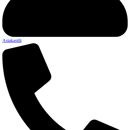
Asiakastili