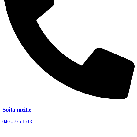
Soita meille
040 - 775 1513