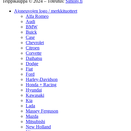
Teippikauppa © 2024 – Toteutus:
Simonj.fi
Ajoneuvojen logo / merkkituotteet
Alfa Romeo
Audi
BMW
Buick
Case
Chevrolet
Citroen
Corvette
Daihatsu
Dodge
Fiat
Ford
Harley-Davidson
Honda + Racing
Hyundai
Kawasaki
Kia
Lada
Massey Ferguson
Mazda
Mitsubishi
New Holland