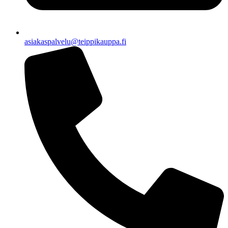
asiakaspalvelu@teippikauppa.fi