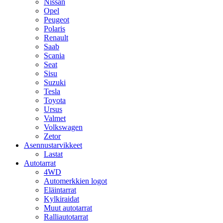
Nissan
Opel
Peugeot
Polaris
Renault
Saab
Scania
Seat
Sisu
Suzuki
Tesla
Toyota
Ursus
Valmet
Volkswagen
Zetor
Asennustarvikkeet
Lastat
Autotarrat
4WD
Automerkkien logot
Eläintarrat
Kylkiraidat
Muut autotarrat
Ralliautotarrat