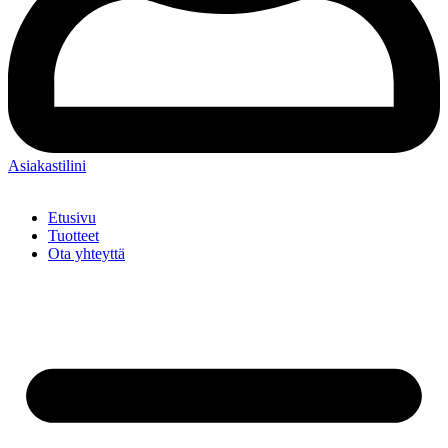
Asiakastilini
Etusivu
Tuotteet
Ota yhteyttä