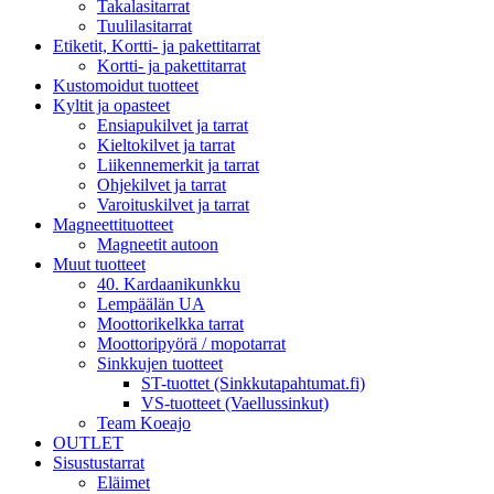
Takalasitarrat
Tuulilasitarrat
Etiketit, Kortti- ja pakettitarrat
Kortti- ja pakettitarrat
Kustomoidut tuotteet
Kyltit ja opasteet
Ensiapukilvet ja tarrat
Kieltokilvet ja tarrat
Liikennemerkit ja tarrat
Ohjekilvet ja tarrat
Varoituskilvet ja tarrat
Magneettituotteet
Magneetit autoon
Muut tuotteet
40. Kardaanikunkku
Lempäälän UA
Moottorikelkka tarrat
Moottoripyörä / mopotarrat
Sinkkujen tuotteet
ST-tuottet (Sinkkutapahtumat.fi)
VS-tuotteet (Vaellussinkut)
Team Koeajo
OUTLET
Sisustustarrat
Eläimet