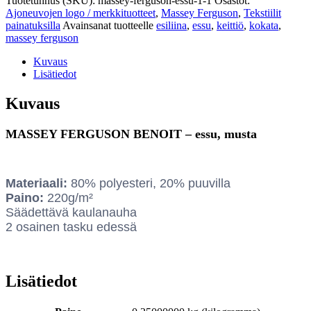
Tuotetunnus (SKU):
massey-ferguson-essu-1-1
Osastot:
Ajoneuvojen logo / merkkituotteet
,
Massey Ferguson
,
Tekstiilit
painatuksilla
Avainsanat tuotteelle
esiliina
,
essu
,
keittiö
,
kokata
,
massey ferguson
Kuvaus
Lisätiedot
Kuvaus
MASSEY FERGUSON BENOIT – essu, musta
Materiaali:
80% polyesteri, 20% puuvilla
Paino:
220g/m²
Säädettävä kaulanauha
2 osainen tasku edessä
Lisätiedot