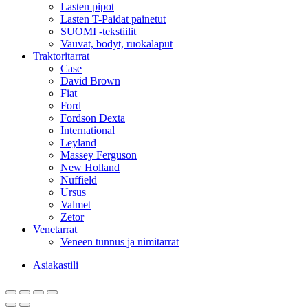
Lasten pipot
Lasten T-Paidat painetut
SUOMI -tekstiilit
Vauvat, bodyt, ruokalaput
Traktoritarrat
Case
David Brown
Fiat
Ford
Fordson Dexta
International
Leyland
Massey Ferguson
New Holland
Nuffield
Ursus
Valmet
Zetor
Venetarrat
Veneen tunnus ja nimitarrat
Asiakastili