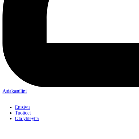
Asiakastilini
Etusivu
Tuotteet
Ota yhteyttä