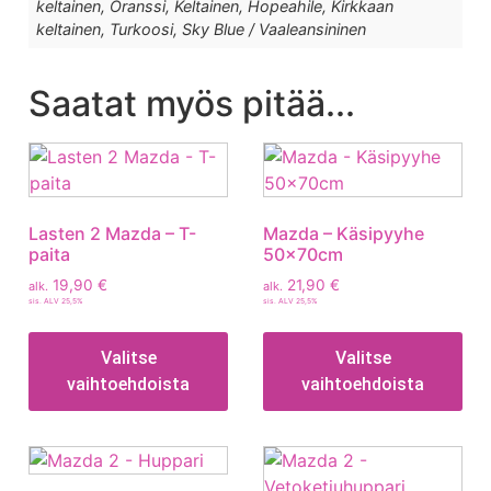
keltainen, Oranssi, Keltainen, Hopeahile, Kirkkaan
keltainen, Turkoosi, Sky Blue / Vaaleansininen
Saatat myös pitää...
Lasten 2 Mazda – T-
Mazda – Käsipyyhe
paita
50x70cm
19,90
€
21,90
€
alk.
alk.
sis. ALV 25,5%
sis. ALV 25,5%
Valitse
Valitse
vaihtoehdoista
vaihtoehdoista