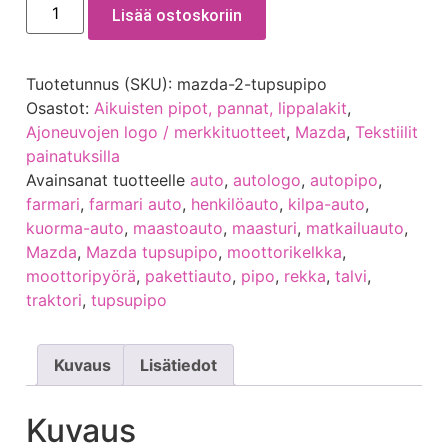
Lisää ostoskoriin
Tuotetunnus (SKU):
mazda-2-tupsupipo
Osastot:
Aikuisten pipot, pannat, lippalakit
,
Ajoneuvojen logo / merkkituotteet
,
Mazda
,
Tekstiilit
painatuksilla
Avainsanat tuotteelle
auto
,
autologo
,
autopipo
,
farmari
,
farmari auto
,
henkilöauto
,
kilpa-auto
,
kuorma-auto
,
maastoauto
,
maasturi
,
matkailuauto
,
Mazda
,
Mazda tupsupipo
,
moottorikelkka
,
moottoripyörä
,
pakettiauto
,
pipo
,
rekka
,
talvi
,
traktori
,
tupsupipo
Kuvaus
Lisätiedot
Kuvaus