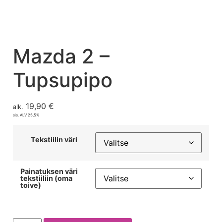
Mazda 2 –
Tupsupipo
19,90
€
alk.
sis. ALV 25,5%
Tekstiilin väri
Painatuksen väri
tekstiiliin (oma
toive)