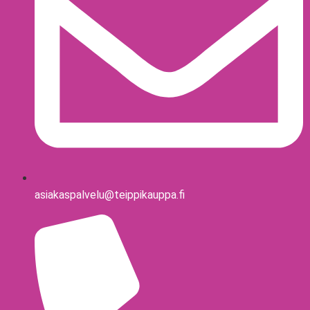
asiakaspalvelu@teippikauppa.fi