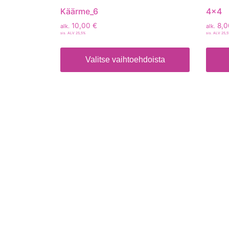
Käärme_6
4×4
10,00
€
8,
alk.
alk.
sis. ALV 25,5%
sis. ALV 25,
Valitse vaihtoehdoista
Tietoa
Toimitusehdot
Maksutavat
Tietosuojaseloste