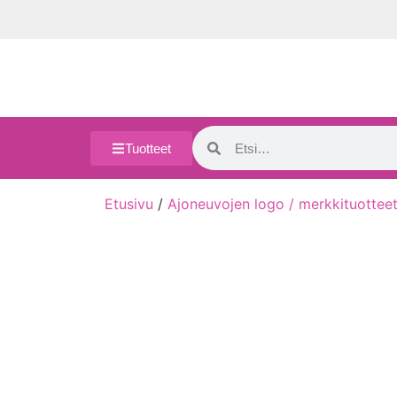
Tuotteet
Etusivu
/
Ajoneuvojen logo / merkkituottee