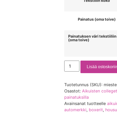
Tekstiilin koko
Painatus (oma toive)
Painatuksen väri tekstiiliin
(oma toive)
Lisää ostoskorii
Tuotetunnus (SKU):
mieste
Osastot:
Aikuisten colleget
painatuksilla
Avainsanat tuotteelle
aiku
automerkki
,
boxerit
,
housu