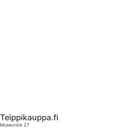
Tekstiilien kokotaulukko
Asennusohjeet tarroille
Tuotetietoa
Ekstrat
Ota yhteyttä
Asiakastili
Asiakastili
Teippikauppa.fi
Museontie 27