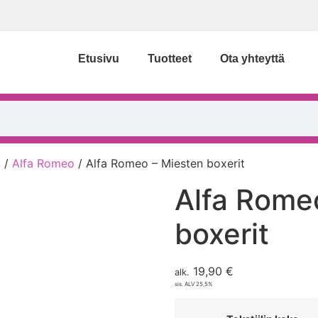
Etusivu
Tuotteet
Ota yhteyttä
t
/
Alfa Romeo
/ Alfa Romeo – Miesten boxerit
Alfa Rome
boxerit
19,90
€
alk.
sis. ALV 25,5%