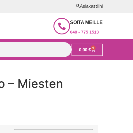
Asiakastilini
SOITA MEILLE
040 - 775 1513
0
0,00
€
o – Miesten