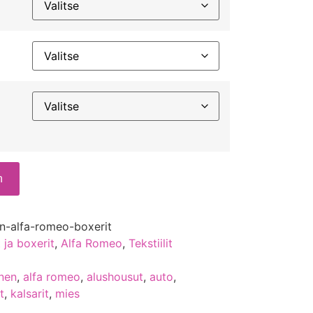
n
n-alfa-romeo-boxerit
 ja boxerit
,
Alfa Romeo
,
Tekstiilit
inen
,
alfa romeo
,
alushousut
,
auto
,
t
,
kalsarit
,
mies