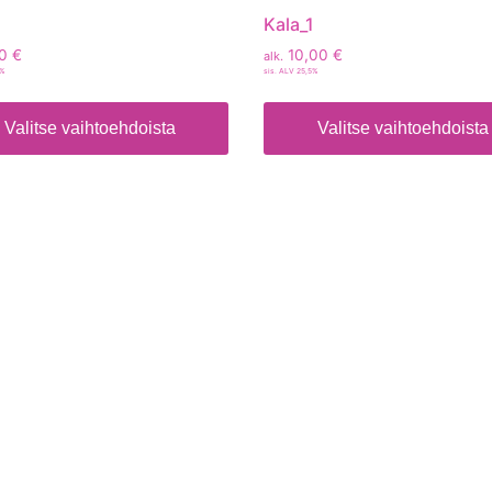
Kala_1
00
€
10,00
€
alk.
5%
sis. ALV 25,5%
Valitse vaihtoehdoista
Valitse vaihtoehdoista