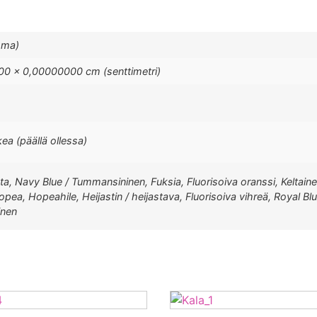
mma)
0 × 0,00000000 cm (senttimetri)
kea (päällä ollessa)
ta, Navy Blue / Tummansininen, Fuksia, Fluorisoiva oranssi, Keltaine
Hopea, Hopeahile, Heijastin / heijastava, Fluorisoiva vihreä, Royal Bl
inen