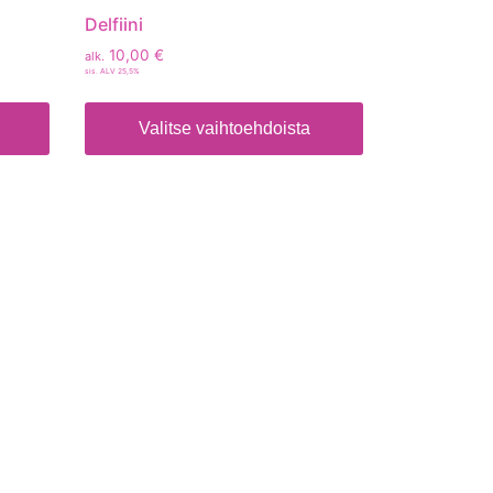
Delfiini
10,00
€
alk.
sis. ALV 25,5%
Valitse vaihtoehdoista