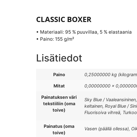
CLASSIC BOXER
• Materiaali: 95 % puuvillaa, 5 % elastaania
• Paino: 155 g/m²
Lisätiedot
Paino
0,25000000 kg (kilogra
Mitat
0,00000000 × 0,0000000
Painatuksen väri
Sky Blue / Vaaleansininen,
tekstiiliin (oma
keltainen, Royal Blue / Si
toive)
Fluorisoiva vihreä, Turkoo
Painatus (oma
Vasen (päällä ollessa), Oi
toive)