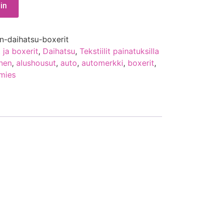
in
n-daihatsu-boxerit
 ja boxerit
,
Daihatsu
,
Tekstiilit painatuksilla
inen
,
alushousut
,
auto
,
automerkki
,
boxerit
,
mies