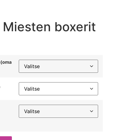
 Miesten boxerit
n (oma
)