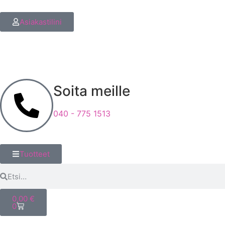
Asiakastilini
Soita meille
040 - 775 1513
Tuotteet
0,00
€
0