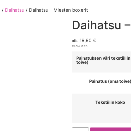
t
/
Daihatsu
/ Daihatsu – Miesten boxerit
Daihatsu –
19,90
€
alk.
sis. ALV 25,5%
Painatuksen väri tekstiilii
toive)
Painatus (oma toive
Tekstiilin koko