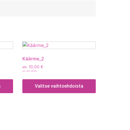
Käärme_2
10,00
€
alk.
sis. ALV 25,5%
a
Valitse vaihtoehdoista