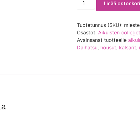
Lisää ostoskori
Tuotetunnus (SKU):
mieste
Osastot:
Aikuisten colleget
Avainsanat tuotteelle
aiku
Daihatsu
,
housut
,
kalsarit
,
ta