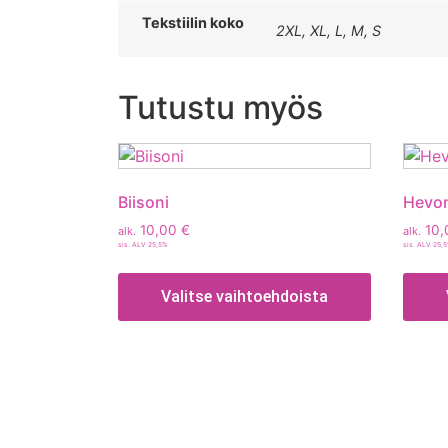
Tekstiilin koko
2XL, XL, L, M, S
Tutustu myös
Biisoni
Hevo
10,00
€
10,
alk.
alk.
sis. ALV 25,5%
sis. ALV 25,
Valitse vaihtoehdoista
Tietoa