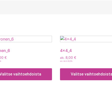
nen_6
4x4_4
00
€
8,00
€
alk.
5%
sis. ALV 25,5%
Valitse vaihtoehdoista
Valitse vaihtoehdoist