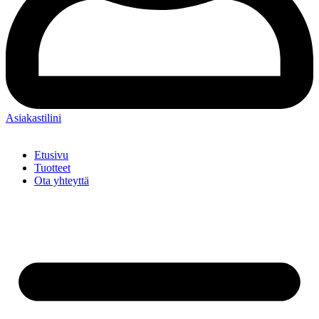
Asiakastilini
Etusivu
Tuotteet
Ota yhteyttä