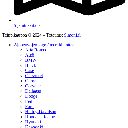
Sijainti kartalla
Teippikauppa © 2024 – Toteutus:
Simonj.fi
Ajoneuvojen logo / merkkituotteet
Alfa Romeo
Audi
BMW
Buick
Case
Chevrolet
Citroen
Corvette
Daihatsu
Dodge
Fiat
Ford
Harley-Davidson
Honda + Racing
Hyundai
Kawasaki