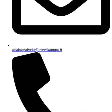
asiakaspalvelu@teippikauppa.fi