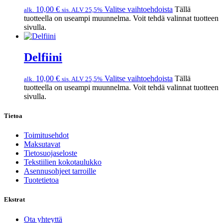
10,00
€
Valitse vaihtoehdoista
Tällä
alk.
sis. ALV 25,5%
tuotteella on useampi muunnelma. Voit tehdä valinnat tuotteen
sivulla.
Delfiini
10,00
€
Valitse vaihtoehdoista
Tällä
alk.
sis. ALV 25,5%
tuotteella on useampi muunnelma. Voit tehdä valinnat tuotteen
sivulla.
Tietoa
Toimitusehdot
Maksutavat
Tietosuojaseloste
Tekstiilien kokotaulukko
Asennusohjeet tarroille
Tuotetietoa
Ekstrat
Ota yhteyttä