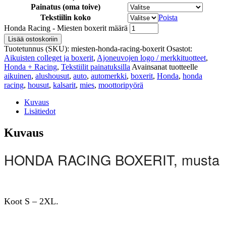
Painatus (oma toive)
Tekstiilin koko
Poista
Honda Racing - Miesten boxerit määrä
Lisää ostoskoriin
Tuotetunnus (SKU):
miesten-honda-racing-boxerit
Osastot:
Aikuisten colleget ja boxerit
,
Ajoneuvojen logo / merkkituotteet
,
Honda + Racing
,
Tekstiilit painatuksilla
Avainsanat tuotteelle
aikuinen
,
alushousut
,
auto
,
automerkki
,
boxerit
,
Honda
,
honda
racing
,
housut
,
kalsarit
,
mies
,
moottoripyörä
Kuvaus
Lisätiedot
Kuvaus
HONDA RACING BOXERIT, musta
Koot S – 2XL.