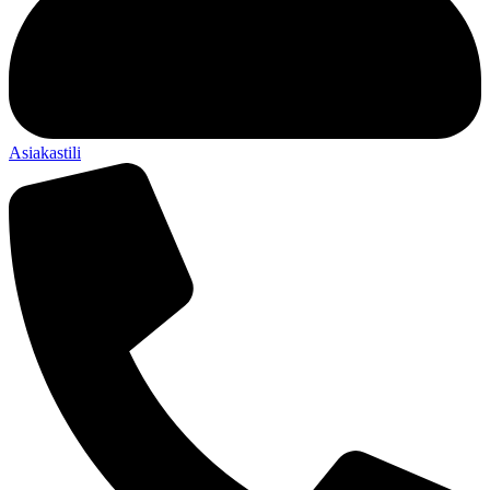
Asiakastili