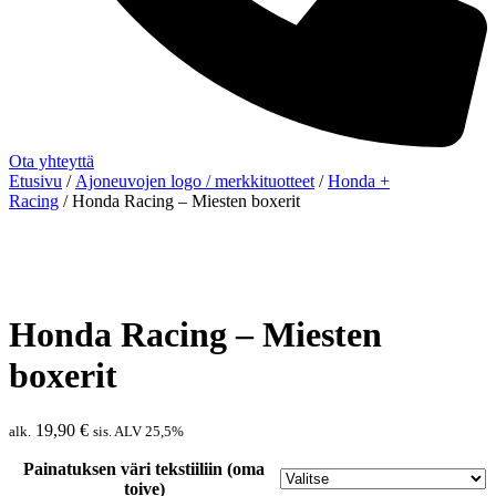
Ota yhteyttä
Etusivu
/
Ajoneuvojen logo / merkkituotteet
/
Honda +
Racing
/ Honda Racing – Miesten boxerit
Honda Racing – Miesten
boxerit
19,90
€
alk.
sis. ALV 25,5%
Painatuksen väri tekstiiliin (oma
toive)