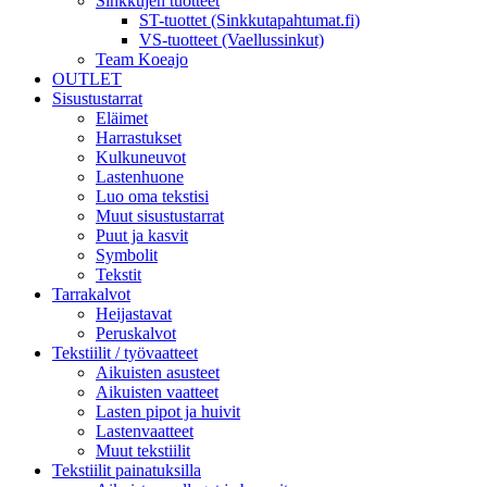
Sinkkujen tuotteet
ST-tuottet (Sinkkutapahtumat.fi)
VS-tuotteet (Vaellussinkut)
Team Koeajo
OUTLET
Sisustustarrat
Eläimet
Harrastukset
Kulkuneuvot
Lastenhuone
Luo oma tekstisi
Muut sisustustarrat
Puut ja kasvit
Symbolit
Tekstit
Tarrakalvot
Heijastavat
Peruskalvot
Tekstiilit / työvaatteet
Aikuisten asusteet
Aikuisten vaatteet
Lasten pipot ja huivit
Lastenvaatteet
Muut tekstiilit
Tekstiilit painatuksilla