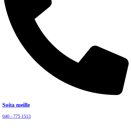
Soita meille
040 - 775 1513