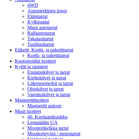
4WD
Automerkkien logot
Eläintarrat
Kylkiraidat
Muut autotarrat
Ralliautotarrat
Takalasitarrat
Tuulilasitarrat
Etiketit, Kortti- ja pakettitarrat
Kortti- ja pakettitarrat
Kustomoidut tuotteet
Kyltit ja opasteet
Ensiapukilvet ja tarrat
Kieltokilvet ja tarrat
Liikennemerkit ja tarrat
Ohjekilvet ja tarrat
Varoituskilvet ja tarrat
Magneettituotteet
Magneetit autoon
Muut tuotteet
40. Kardaanikunkku
Lempäälän UA
Moottorikelkka tarrat
Moottoripyörä / mopotarrat