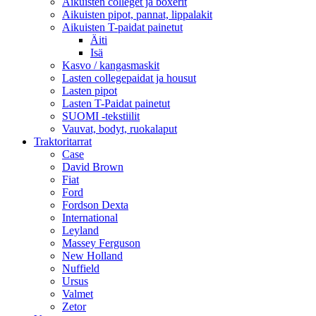
Aikuisten colleget ja boxerit
Aikuisten pipot, pannat, lippalakit
Aikuisten T-paidat painetut
Äiti
Isä
Kasvo / kangasmaskit
Lasten collegepaidat ja housut
Lasten pipot
Lasten T-Paidat painetut
SUOMI -tekstiilit
Vauvat, bodyt, ruokalaput
Traktoritarrat
Case
David Brown
Fiat
Ford
Fordson Dexta
International
Leyland
Massey Ferguson
New Holland
Nuffield
Ursus
Valmet
Zetor