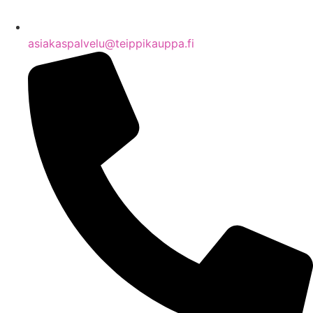
asiakaspalvelu@teippikauppa.fi