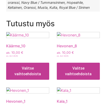
oranssi, Navy Blue / Tummansininen, Hopeahile,
Keltainen, Oranssi, Musta, Kulta, Royal Blue / Sininen
Tutustu myös
Käärme_10
Hevonen_8
10,00
€
10,00
€
alk.
alk.
sis. ALV 25,5%
sis. ALV 25,5%
Valitse
Valitse
vaihtoehdoista
vaihtoehdoista
Hevonen_1
Kala_1