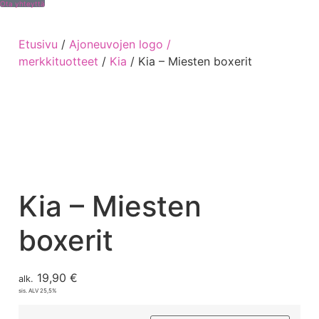
Ota yhteyttä
Etusivu
/
Ajoneuvojen logo /
merkkituotteet
/
Kia
/ Kia – Miesten boxerit
Kia – Miesten
boxerit
19,90
€
alk.
sis. ALV 25,5%