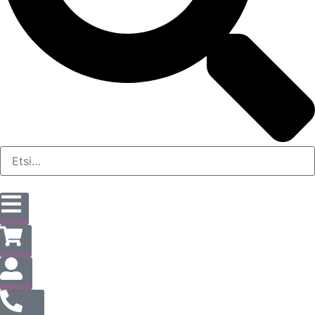
Tuotteet
Ostoskori
Asiakastili