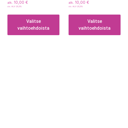
10,00
€
10,00
€
alk.
alk.
sis. ALV 25,5%
sis. ALV 25,5%
Valitse
Valitse
vaihtoehdoista
vaihtoehdoista
Tietoa
Toimitusehdot
Maksutavat
Tietosuojaseloste