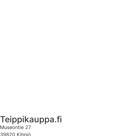
Tekstiilien kokotaulukko
Asennusohjeet tarroille
Tuotetietoa
Ekstrat
Ota yhteyttä
Asiakastili
Asiakastili
Teippikauppa.fi
Museontie 27
39820 Kihniö