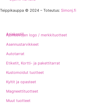
Teippikauppa © 2024 – Toteutus:
Simonj.fi
Asiakastili
Ajoneuvojen logo / merkkituotteet
Asennustarvikkeet
Autotarrat
Etiketit, Kortti- ja pakettitarrat
Kustomoidut tuotteet
Kyltit ja opasteet
Magneettituotteet
Muut tuotteet