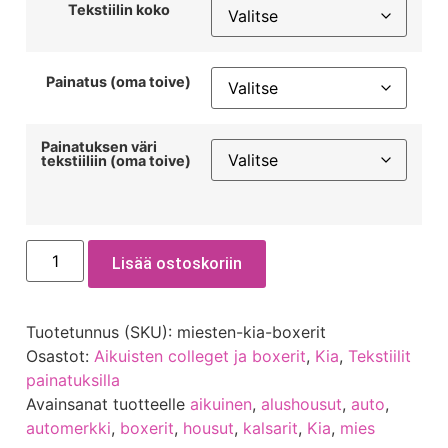
Tekstiilin koko
Painatus (oma toive)
Painatuksen väri
tekstiiliin (oma toive)
Lisää ostoskoriin
Tuotetunnus (SKU):
miesten-kia-boxerit
Osastot:
Aikuisten colleget ja boxerit
,
Kia
,
Tekstiilit
painatuksilla
Avainsanat tuotteelle
aikuinen
,
alushousut
,
auto
,
automerkki
,
boxerit
,
housut
,
kalsarit
,
Kia
,
mies