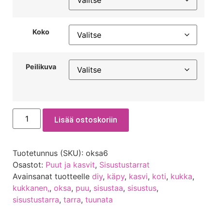
Koko
Peilikuva
Lisää ostoskoriin
Tuotetunnus (SKU):
oksa6
Osastot:
Puut ja kasvit
,
Sisustustarrat
Avainsanat tuotteelle
diy
,
käpy
,
kasvi
,
koti
,
kukka
,
kukkanen,
,
oksa
,
puu
,
sisustaa
,
sisustus
,
sisustustarra
,
tarra
,
tuunata