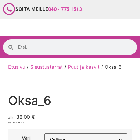
SOITA MEILLE
040 - 775 1513
Etusivu
/
Sisustustarrat
/
Puut ja kasvit
/ Oksa_6
Oksa_6
38,00
€
alk.
sis. ALV 25,5%
Väri