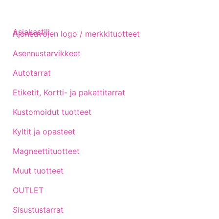
Asiakastili
Ajoneuvojen logo / merkkituotteet
Asennustarvikkeet
Autotarrat
Etiketit, Kortti- ja pakettitarrat
Kustomoidut tuotteet
Kyltit ja opasteet
Magneettituotteet
Muut tuotteet
OUTLET
Sisustustarrat