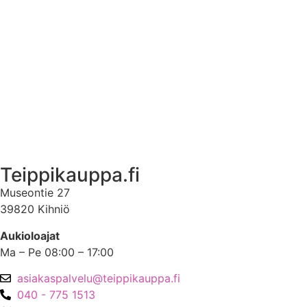
Ekstrat
Ota yhteyttä
Asiakastili
Asiakastili
Teippikauppa.fi
Museontie 27
39820 Kihniö
Aukioloajat
Ma – Pe 08:00 – 17:00
asiakaspalvelu@teippikauppa.fi
040 - 775 1513