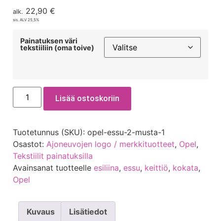
22,90
€
alk.
sis. ALV 25,5%
Painatuksen väri
tekstiiliin (oma toive)
Lisää ostoskoriin
Tuotetunnus (SKU):
opel-essu-2-musta-1
Osastot:
Ajoneuvojen logo / merkkituotteet
,
Opel
,
Tekstiilit painatuksilla
Avainsanat tuotteelle
esiliina
,
essu
,
keittiö
,
kokata
,
Opel
Kuvaus
Lisätiedot