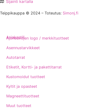
Sijainti kartalla
Teippikauppa © 2024 – Toteutus:
Simonj.fi
Asiakastili
Ajoneuvojen logo / merkkituotteet
Asennustarvikkeet
Autotarrat
Etiketit, Kortti- ja pakettitarrat
Kustomoidut tuotteet
Kyltit ja opasteet
Magneettituotteet
Muut tuotteet