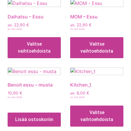
Daihatsu – Essu
MOM – Essu
22,90
€
22,90
€
alk.
alk.
sis. ALV 25,5%
sis. ALV 25,5%
Valitse
Valitse
vaihtoehdoista
vaihtoehdoista
Benoit essu – musta
Kitchen_1
10,90
€
8,00
€
alk.
sis. ALV 25,5%
sis. ALV 25,5%
Valitse
Lisää ostoskoriin
vaihtoehdoista