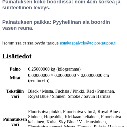
Painatuksen koko boordissa: noin 4cm korkea ja
suhteellinen leveys.
Painatuksen paikka: Pyyheliinan ala boordin
vasen reuna.
Isommissa erissä pyydä tarjous
asiakaspalvelu@teippikauppa.fi
Lisätiedot
Paino
0,25000000 kg (kilogramma)
0,00000000 × 0,00000000 × 0,00000000 cm
Mitat
(senttimetri)
Tekstiilin
Black / Musta, Fuchsia / Pinkki, Red / Punainen,
väri
Royal Blue / Sininen, Smoke / Savun Harmaa
Fluorisoiva pinkki, Fluorisoiva vihreä, Royal Blue /
Sininen, Hopeahile, Kirkkaan keltainen, Fluorisoiva
Painatuksen
keltainen, Kulta, Sky Blue / Vaaleansininen,
väri
Fluorisoiva oranssi, Musta, Harmaa, Fuksia, Heijastin