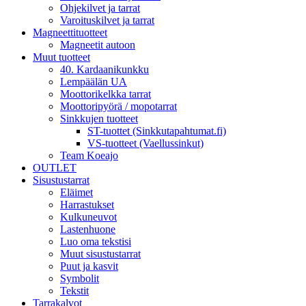
Ohjekilvet ja tarrat
Varoituskilvet ja tarrat
Magneettituotteet
Magneetit autoon
Muut tuotteet
40. Kardaanikunkku
Lempäälän UA
Moottorikelkka tarrat
Moottoripyörä / mopotarrat
Sinkkujen tuotteet
ST-tuottet (Sinkkutapahtumat.fi)
VS-tuotteet (Vaellussinkut)
Team Koeajo
OUTLET
Sisustustarrat
Eläimet
Harrastukset
Kulkuneuvot
Lastenhuone
Luo oma tekstisi
Muut sisustustarrat
Puut ja kasvit
Symbolit
Tekstit
Tarrakalvot