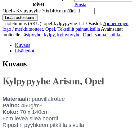
toive)
Poista
Opel - Kylpypyyhe 70x140cm määrä
Lisää ostoskoriin
Tuotetunnus (SKU):
opel-kylpypyyhe-1-1
Osastot:
Ajoneuvojen
logo / merkkituotteet
,
Opel
,
Tekstiilit painatuksilla
Avainsanat
tuotteelle
käsipyyhe
,
kylpy
,
kylpypyyhe
,
Opel
,
sauna
,
suihku
Kuvaus
Lisätiedot
Kuvaus
Kylpypyyhe Arison, Opel
Materiaali:
puuvillafrotee
Paino:
450g/m²
Koko:
70 x 140cm
6cm leveä sileä boordi
Ripustin pyyhkeen pitkällä sivulla