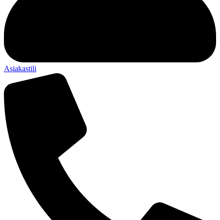
Asiakastili