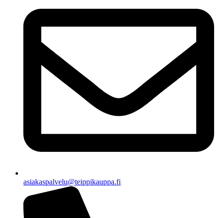
asiakaspalvelu@teippikauppa.fi