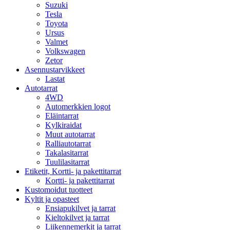
Suzuki
Tesla
Toyota
Ursus
Valmet
Volkswagen
Zetor
Asennustarvikkeet
Lastat
Autotarrat
4WD
Automerkkien logot
Eläintarrat
Kylkiraidat
Muut autotarrat
Ralliautotarrat
Takalasitarrat
Tuulilasitarrat
Etiketit, Kortti- ja pakettitarrat
Kortti- ja pakettitarrat
Kustomoidut tuotteet
Kyltit ja opasteet
Ensiapukilvet ja tarrat
Kieltokilvet ja tarrat
Liikennemerkit ja tarrat