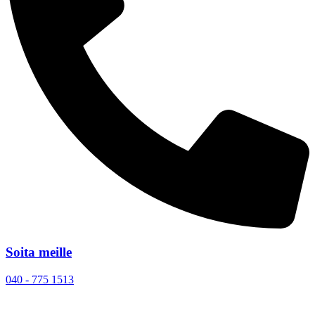
Soita meille
040 - 775 1513