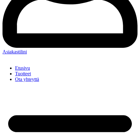
Asiakastilini
Etusivu
Tuotteet
Ota yhteyttä