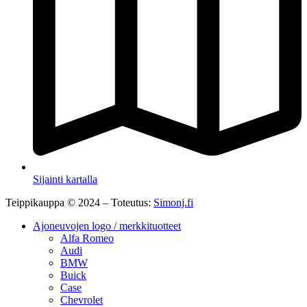
Sijainti kartalla
Teippikauppa © 2024 – Toteutus:
Simonj.fi
Ajoneuvojen logo / merkkituotteet
Alfa Romeo
Audi
BMW
Buick
Case
Chevrolet