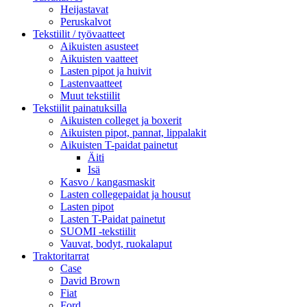
Heijastavat
Peruskalvot
Tekstiilit / työvaatteet
Aikuisten asusteet
Aikuisten vaatteet
Lasten pipot ja huivit
Lastenvaatteet
Muut tekstiilit
Tekstiilit painatuksilla
Aikuisten colleget ja boxerit
Aikuisten pipot, pannat, lippalakit
Aikuisten T-paidat painetut
Äiti
Isä
Kasvo / kangasmaskit
Lasten collegepaidat ja housut
Lasten pipot
Lasten T-Paidat painetut
SUOMI -tekstiilit
Vauvat, bodyt, ruokalaput
Traktoritarrat
Case
David Brown
Fiat
Ford