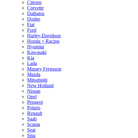
Citroen
Corvette
Daihatsu
Dodge
Fiat
Ford
Harley-Davidson
Honda + Racing
Hyundai
Kawasaki
Kia
Lada
Massey Ferguson
Mazda
Mitsubishi
New Holland
Nissan
Opel
Peugeot
Polaris
Renault
Saab
Scania
Seat
Sisu