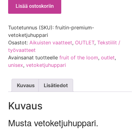
Lisää ostoskoriin
Tuotetunnus (SKU):
fruitin-premium-
vetoketjuhuppari
Osastot:
Aikuisten vaatteet
,
OUTLET
,
Tekstiilit /
työvaatteet
Avainsanat tuotteelle
fruit of the loom
,
outlet
,
unisex
,
vetoketjuhuppari
Kuvaus
Lisätiedot
Kuvaus
Musta vetoketjuhuppari.