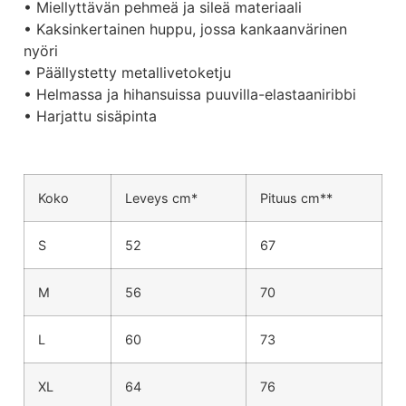
• Miellyttävän pehmeä ja sileä materiaali
• Kaksinkertainen huppu, jossa kankaanvärinen
nyöri
• Päällystetty metallivetoketju
• Helmassa ja hihansuissa puuvilla-elastaaniribbi
• Harjattu sisäpinta
Koko
Leveys cm*
Pituus cm**
S
52
67
M
56
70
L
60
73
XL
64
76