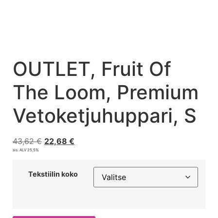
OUTLET, Fruit Of
The Loom, Premium
Vetoketjuhuppari, S
43,62
€
22,68
€
sis. ALV 25,5%
Tekstiilin koko