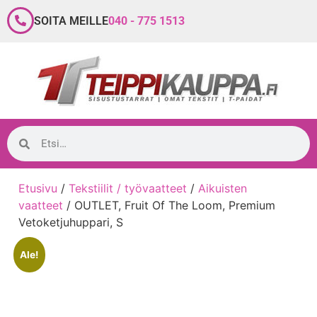
SOITA MEILLE
040 - 775 1513
Etusivu
/
Tekstiilit / työvaatteet
/
Aikuisten
vaatteet
/ OUTLET, Fruit Of The Loom, Premium
Vetoketjuhuppari, S
Ale!