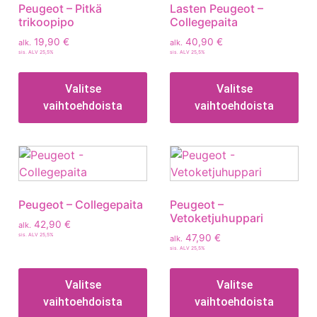
Peugeot – Pitkä
Lasten Peugeot –
trikoopipo
Collegepaita
19,90
€
40,90
€
alk.
alk.
sis. ALV 25,5%
sis. ALV 25,5%
Valitse
Valitse
vaihtoehdoista
vaihtoehdoista
Peugeot – Collegepaita
Peugeot –
Vetoketjuhuppari
42,90
€
alk.
sis. ALV 25,5%
47,90
€
alk.
sis. ALV 25,5%
Valitse
Valitse
vaihtoehdoista
vaihtoehdoista