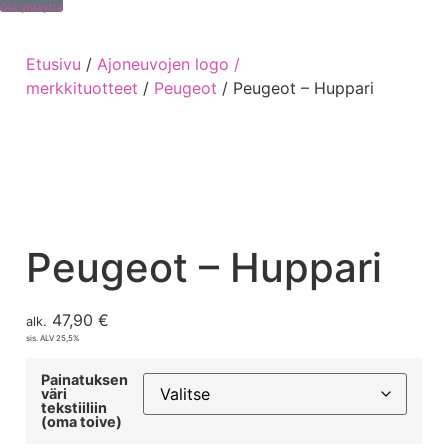
Ota yhteyttä
Etusivu
/
Ajoneuvojen logo /
merkkituotteet
/
Peugeot
/ Peugeot – Huppari
Peugeot – Huppari
47,90
€
alk.
sis. ALV 25,5%
Painatuksen
väri
tekstiiliin
(oma toive)