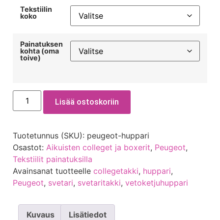
Tekstiilin
koko
Painatuksen
kohta (oma
toive)
Lisää ostoskoriin
Tuotetunnus (SKU):
peugeot-huppari
Osastot:
Aikuisten colleget ja boxerit
,
Peugeot
,
Tekstiilit painatuksilla
Avainsanat tuotteelle
collegetakki
,
huppari
,
Peugeot
,
svetari
,
svetaritakki
,
vetoketjuhuppari
Kuvaus
Lisätiedot