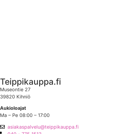
Ekstrat
Ota yhteyttä
Asiakastili
Asiakastili
Teippikauppa.fi
Museontie 27
39820 Kihniö
Aukioloajat
Ma – Pe 08:00 – 17:00
asiakaspalvelu@teippikauppa.fi
040 - 775 1513