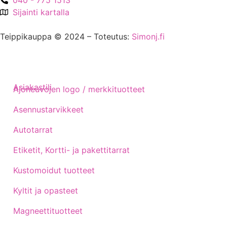
Sijainti kartalla
Teippikauppa © 2024 – Toteutus:
Simonj.fi
Asiakastili
Ajoneuvojen logo / merkkituotteet
Asennustarvikkeet
Autotarrat
Etiketit, Kortti- ja pakettitarrat
Kustomoidut tuotteet
Kyltit ja opasteet
Magneettituotteet