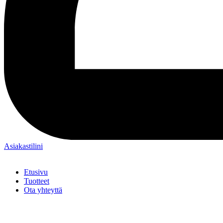
Asiakastilini
Etusivu
Tuotteet
Ota yhteyttä