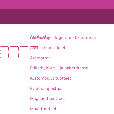
Asiakastili
Ajoneuvojen logo / merkkituotteet
Asennustarvikkeet
Autotarrat
Etiketit, Kortti- ja pakettitarrat
Kustomoidut tuotteet
Kyltit ja opasteet
Magneettituotteet
Muut tuotteet