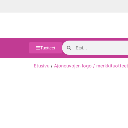
Tuotteet
Etusivu
/
Ajoneuvojen logo / merkkituottee