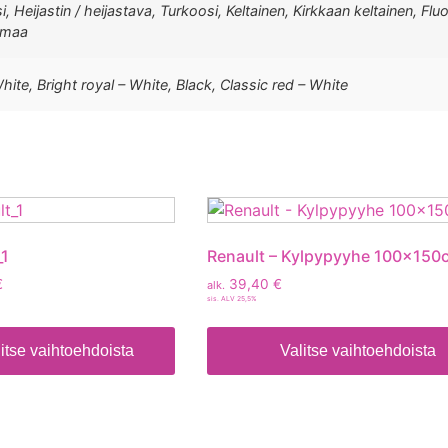
, Heijastin / heijastava, Turkoosi, Keltainen, Kirkkaan keltainen, Flu
armaa
hite, Bright royal – White, Black, Classic red – White
_1
Renault – Kylpypyyhe 100x150
€
39,40
€
alk.
sis. ALV 25,5%
itse vaihtoehdoista
Valitse vaihtoehdoista