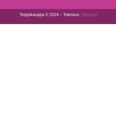
Teippikauppa © 2024 – Toteutus:
Simonj.fi