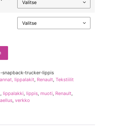
n
t-snapback-trucker-lippis
annat, lippalakit
,
Renault
,
Tekstiilit
,
,
lippalakki
,
lippis
,
muoti
,
Renault
,
aellus
,
verkko