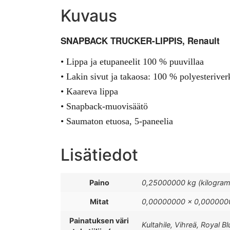
Kuvaus
SNAPBACK TRUCKER-LIPPIS, Renault
• Lippa ja etupaneelit 100 % puuvillaa
• Lakin sivut ja takaosa: 100 % polyesterive
• Kaareva lippa
• Snapback-muovisäätö
• Saumaton etuosa, 5-paneelia
Lisätiedot
Paino
0,25000000 kg (kilogra
Mitat
0,00000000 × 0,0000000
Painatuksen väri
Kultahile, Vihreä, Royal B