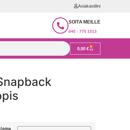
Asiakastilini
SOITA MEILLE
040 - 775 1513
0
0,00
€
 Snapback
ppis
n (oma