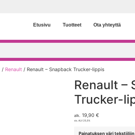
Etusivu
Tuotteet
Ota yhteyttä
t
/
Renault
/ Renault – Snapback Trucker-lippis
Renault –
Trucker-li
19,90
€
alk.
sis. ALV 25,5%
Painatuksen väri tekstiilii