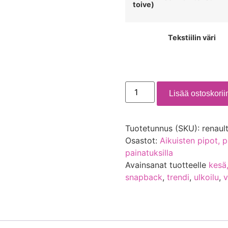
toive)
Tekstiilin väri
Lisää ostoskorii
Tuotetunnus (SKU):
renaul
Osastot:
Aikuisten pipot, p
painatuksilla
Avainsanat tuotteelle
kesä
snapback
,
trendi
,
ulkoilu
,
v