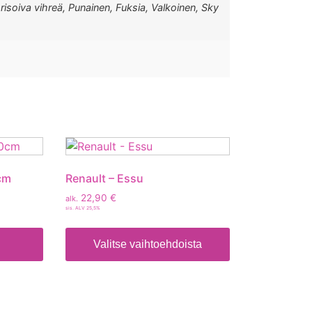
orisoiva vihreä, Punainen, Fuksia, Valkoinen, Sky
cm
Renault – Essu
22,90
€
alk.
sis. ALV 25,5%
Valitse vaihtoehdoista