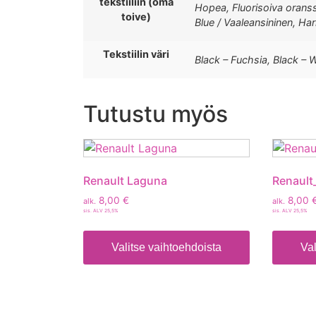
tekstiiliin (oma
Hopea, Fluorisoiva oranssi
toive)
Blue / Vaaleansininen, H
Tekstiilin väri
Black – Fuchsia, Black – W
Tutustu myös
Renault Laguna
Renault
8,00
€
8,00
alk.
alk.
sis. ALV 25,5%
sis. ALV 25,5%
Valitse vaihtoehdoista
Val