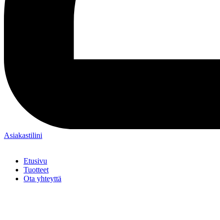
Asiakastilini
Etusivu
Tuotteet
Ota yhteyttä