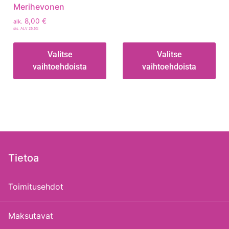
Merihevonen
8,00
€
alk.
sis. ALV 25,5%
Valitse
Valitse
vaihtoehdoista
vaihtoehdoista
Tietoa
Toimitusehdot
Maksutavat