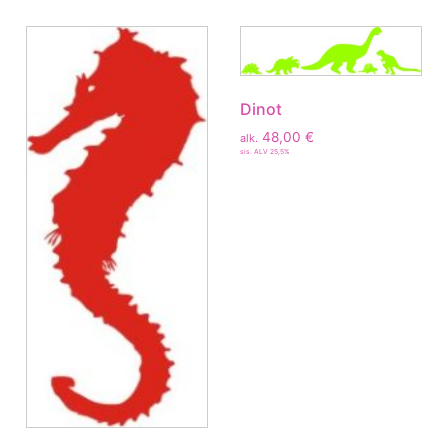
Dinot
48,00
€
alk.
sis. ALV 25,5%