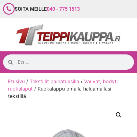
SOITA MEILLE
040 - 775 1513
Etusivu
/
Tekstiilit painatuksilla
/
Vauvat, bodyt,
ruokalaput
/ Ruokalappu omalla haluamallasi
tekstillä