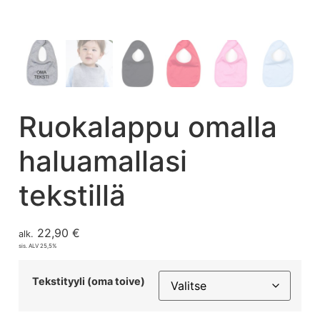
Ruokalappu omalla
haluamallasi
tekstillä
22,90
€
alk.
sis. ALV 25,5%
Tekstityyli (oma toive)