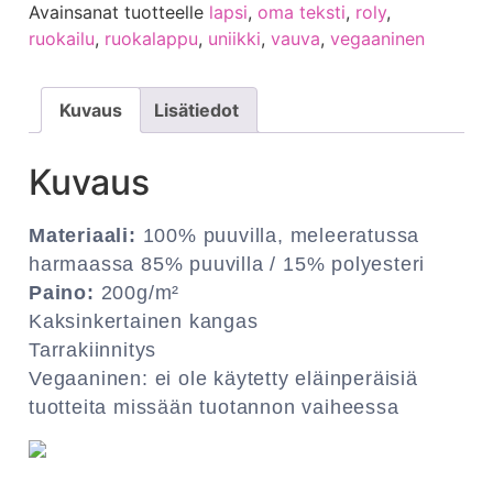
Avainsanat tuotteelle
lapsi
,
oma teksti
,
roly
,
ruokailu
,
ruokalappu
,
uniikki
,
vauva
,
vegaaninen
Kuvaus
Lisätiedot
Kuvaus
Materiaali:
100% puuvilla, meleeratussa
harmaassa 85% puuvilla / 15% polyesteri
Paino:
200g/m²
Kaksinkertainen kangas
Tarrakiinnitys
Vegaaninen: ei ole käytetty eläinperäisiä
tuotteita missään tuotannon vaiheessa