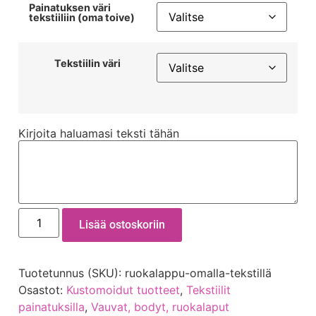
Painatuksen väri
tekstiiliin (oma toive)
Tekstiilin väri
Kirjoita haluamasi teksti tähän
Lisää ostoskoriin
Tuotetunnus (SKU):
ruokalappu-omalla-tekstillä
Osastot:
Kustomoidut tuotteet
,
Tekstiilit
painatuksilla
,
Vauvat, bodyt, ruokalaput