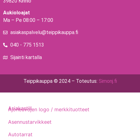
39820 Kihniö
Aukioloajat
Ma – Pe 08:00 – 17:00
asiakaspalvelu@teippikauppa.fi
040 - 775 1513
Sijainti kartalla
Teippikauppa © 2024 – Toteutus:
Simonj.fi
Asiakastili
Ajoneuvojen logo / merkkituotteet
Asennustarvikkeet
Autotarrat