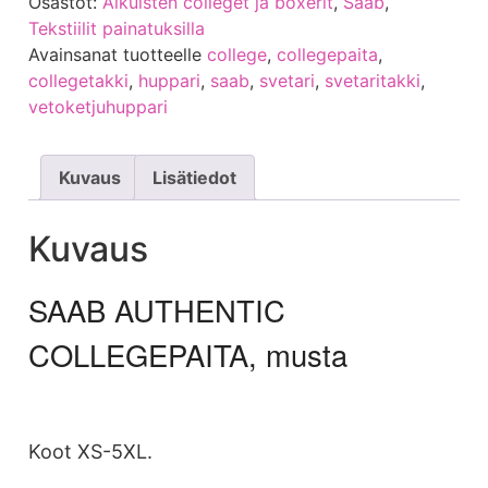
Osastot:
Aikuisten colleget ja boxerit
,
Saab
,
Tekstiilit painatuksilla
Avainsanat tuotteelle
college
,
collegepaita
,
collegetakki
,
huppari
,
saab
,
svetari
,
svetaritakki
,
vetoketjuhuppari
Kuvaus
Lisätiedot
Kuvaus
SAAB AUTHENTIC
COLLEGEPAITA, musta
Koot XS-5XL.