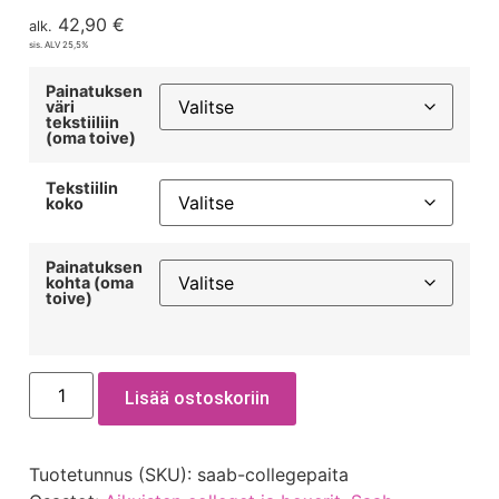
42,90
€
alk.
sis. ALV 25,5%
Painatuksen
väri
tekstiiliin
(oma toive)
Tekstiilin
koko
Painatuksen
kohta (oma
toive)
Lisää ostoskoriin
Tuotetunnus (SKU):
saab-collegepaita