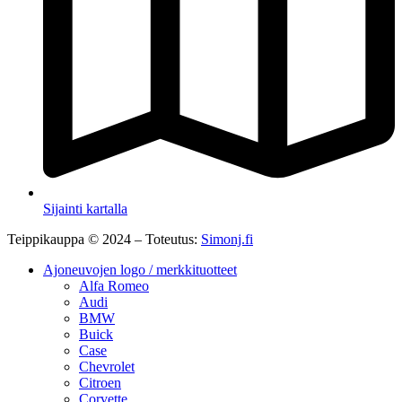
Sijainti kartalla
Teippikauppa © 2024 – Toteutus:
Simonj.fi
Ajoneuvojen logo / merkkituotteet
Alfa Romeo
Audi
BMW
Buick
Case
Chevrolet
Citroen
Corvette