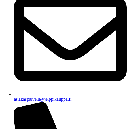
asiakaspalvelu@teippikauppa.fi