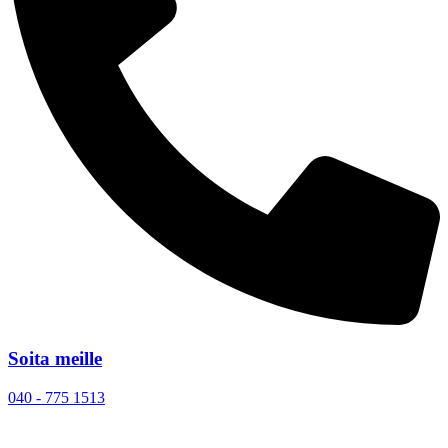
Soita meille
040 - 775 1513