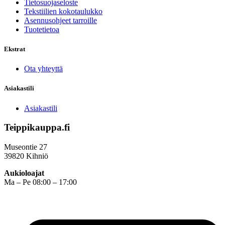
Tietosuojaseloste
Tekstiilien kokotaulukko
Asennusohjeet tarroille
Tuotetietoa
Ekstrat
Ota yhteyttä
Asiakastili
Asiakastili
Teippikauppa.fi
Museontie 27
39820 Kihniö
Aukioloajat
Ma – Pe 08:00 – 17:00