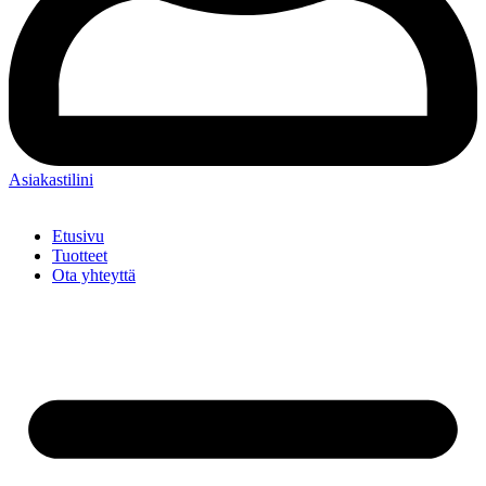
Asiakastilini
Etusivu
Tuotteet
Ota yhteyttä