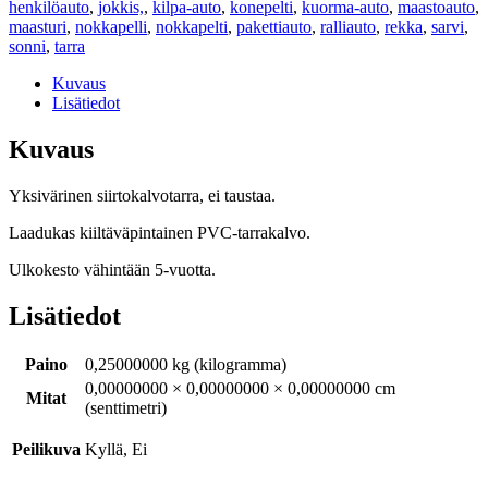
henkilöauto
,
jokkis,
,
kilpa-auto
,
konepelti
,
kuorma-auto
,
maastoauto
,
maasturi
,
nokkapelli
,
nokkapelti
,
pakettiauto
,
ralliauto
,
rekka
,
sarvi
,
sonni
,
tarra
Kuvaus
Lisätiedot
Kuvaus
Yksivärinen siirtokalvotarra, ei taustaa.
Laadukas kiiltäväpintainen PVC-tarrakalvo.
Ulkokesto vähintään 5-vuotta.
Lisätiedot
Paino
0,25000000 kg (kilogramma)
0,00000000 × 0,00000000 × 0,00000000 cm
Mitat
(senttimetri)
Peilikuva
Kyllä, Ei