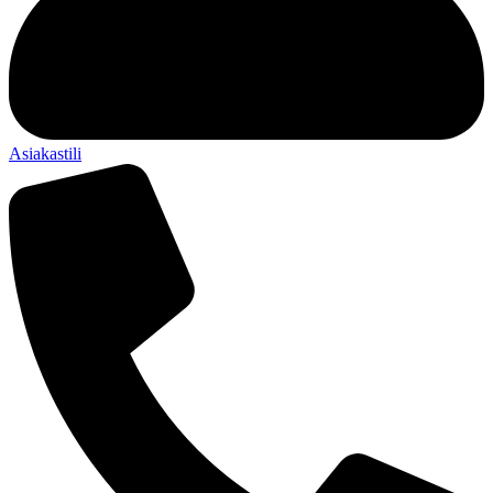
Asiakastili