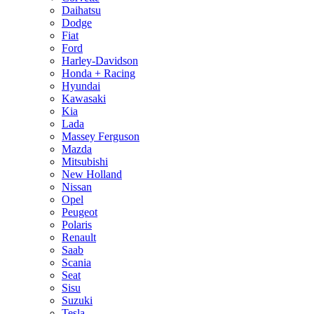
Daihatsu
Dodge
Fiat
Ford
Harley-Davidson
Honda + Racing
Hyundai
Kawasaki
Kia
Lada
Massey Ferguson
Mazda
Mitsubishi
New Holland
Nissan
Opel
Peugeot
Polaris
Renault
Saab
Scania
Seat
Sisu
Suzuki
Tesla