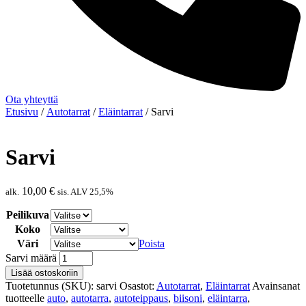
Ota yhteyttä
Etusivu
/
Autotarrat
/
Eläintarrat
/ Sarvi
Sarvi
10,00
€
alk.
sis. ALV 25,5%
Peilikuva
Koko
Väri
Poista
Sarvi määrä
Lisää ostoskoriin
Tuotetunnus (SKU):
sarvi
Osastot:
Autotarrat
,
Eläintarrat
Avainsanat
tuotteelle
auto
,
autotarra
,
autoteippaus
,
biisoni
,
eläintarra
,