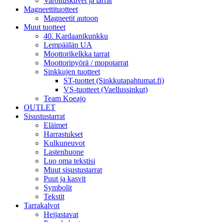
Varoituskilvet ja tarrat
Magneettituotteet
Magneetit autoon
Muut tuotteet
40. Kardaanikunkku
Lempäälän UA
Moottorikelkka tarrat
Moottoripyörä / mopotarrat
Sinkkujen tuotteet
ST-tuottet (Sinkkutapahtumat.fi)
VS-tuotteet (Vaellussinkut)
Team Koeajo
OUTLET
Sisustustarrat
Eläimet
Harrastukset
Kulkuneuvot
Lastenhuone
Luo oma tekstisi
Muut sisustustarrat
Puut ja kasvit
Symbolit
Tekstit
Tarrakalvot
Heijastavat