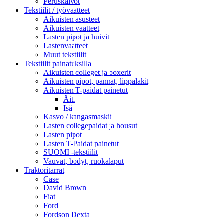
Peruskalvot
Tekstiilit / työvaatteet
Aikuisten asusteet
Aikuisten vaatteet
Lasten pipot ja huivit
Lastenvaatteet
Muut tekstiilit
Tekstiilit painatuksilla
Aikuisten colleget ja boxerit
Aikuisten pipot, pannat, lippalakit
Aikuisten T-paidat painetut
Äiti
Isä
Kasvo / kangasmaskit
Lasten collegepaidat ja housut
Lasten pipot
Lasten T-Paidat painetut
SUOMI -tekstiilit
Vauvat, bodyt, ruokalaput
Traktoritarrat
Case
David Brown
Fiat
Ford
Fordson Dexta