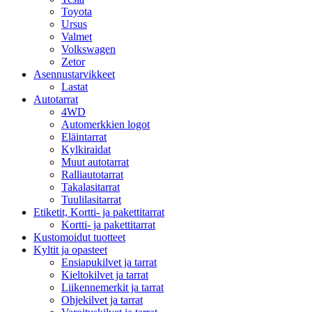
Toyota
Ursus
Valmet
Volkswagen
Zetor
Asennustarvikkeet
Lastat
Autotarrat
4WD
Automerkkien logot
Eläintarrat
Kylkiraidat
Muut autotarrat
Ralliautotarrat
Takalasitarrat
Tuulilasitarrat
Etiketit, Kortti- ja pakettitarrat
Kortti- ja pakettitarrat
Kustomoidut tuotteet
Kyltit ja opasteet
Ensiapukilvet ja tarrat
Kieltokilvet ja tarrat
Liikennemerkit ja tarrat
Ohjekilvet ja tarrat