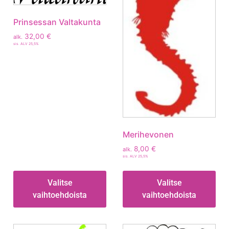
Prinsessan Valtakunta
32,00
€
alk.
sis. ALV 25,5%
Merihevonen
8,00
€
alk.
sis. ALV 25,5%
Valitse
Valitse
vaihtoehdoista
vaihtoehdoista