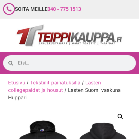
SOITA MEILLE
040 - 775 1513
Etusivu
/
Tekstiilit painatuksilla
/
Lasten
collegepaidat ja housut
/ Lasten Suomi vaakuna –
Huppari