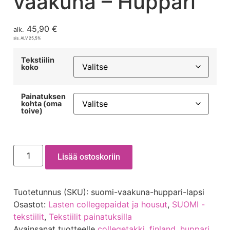
vaakuna – Huppari
45,90
€
alk.
sis. ALV 25,5%
Tekstiilin
koko
Painatuksen
kohta (oma
toive)
Lisää ostoskoriin
Tuotetunnus (SKU):
suomi-vaakuna-huppari-lapsi
Osastot:
Lasten collegepaidat ja housut
,
SUOMI -
tekstiilit
,
Tekstiilit painatuksilla
Avainsanat tuotteelle
collegetakki
,
finland
,
huppari
,