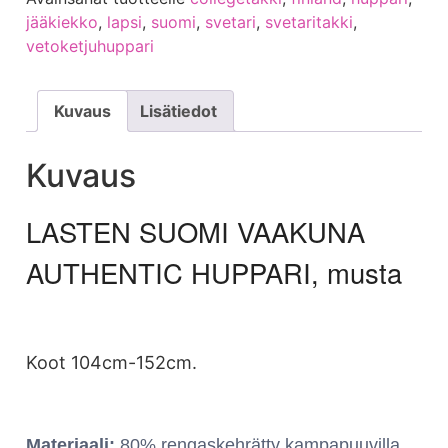
jääkiekko
,
lapsi
,
suomi
,
svetari
,
svetaritakki
,
vetoketjuhuppari
Kuvaus
Lisätiedot
Kuvaus
LASTEN SUOMI VAAKUNA
AUTHENTIC HUPPARI, musta
Koot 104cm-152cm.
Materiaali:
80% rengaskehrätty kampapuuvilla,