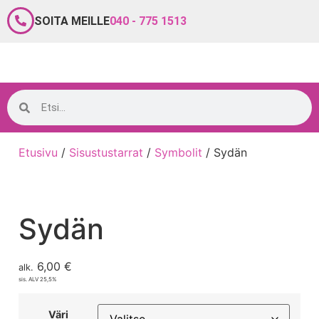
SOITA MEILLE
040 - 775 1513
Etusivu
/
Sisustustarrat
/
Symbolit
/ Sydän
Sydän
6,00
€
alk.
sis. ALV 25,5%
Väri