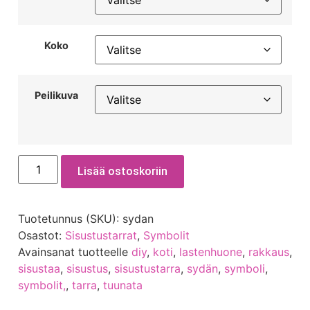
Koko
Peilikuva
Lisää ostoskoriin
Tuotetunnus (SKU):
sydan
Osastot:
Sisustustarrat
,
Symbolit
Avainsanat tuotteelle
diy
,
koti
,
lastenhuone
,
rakkaus
,
sisustaa
,
sisustus
,
sisustustarra
,
sydän
,
symboli
,
symbolit,
,
tarra
,
tuunata