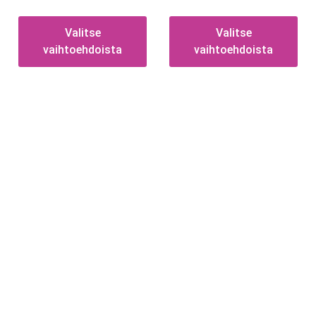
Valitse
Valitse
vaihtoehdoista
vaihtoehdoista
Tietoa
Toimitusehdot
Maksutavat
Tietosuojaseloste
Tekstiilien kokotaulukko