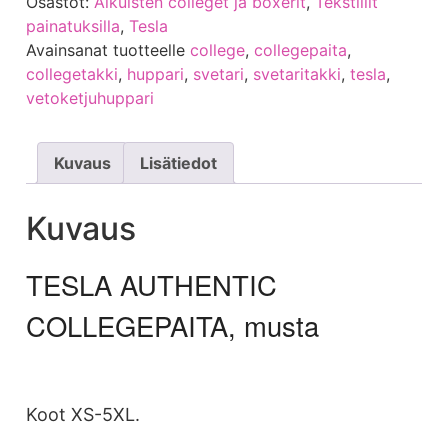
Osastot:
Aikuisten colleget ja boxerit
,
Tekstiilit
painatuksilla
,
Tesla
Avainsanat tuotteelle
college
,
collegepaita
,
collegetakki
,
huppari
,
svetari
,
svetaritakki
,
tesla
,
vetoketjuhuppari
Kuvaus
Lisätiedot
Kuvaus
TESLA AUTHENTIC
COLLEGEPAITA, musta
Koot XS-5XL.