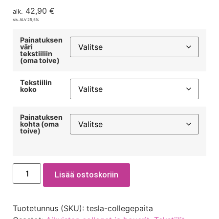
42,90
€
alk.
sis. ALV 25,5%
Painatuksen
väri
tekstiiliin
(oma toive)
Tekstiilin
koko
Painatuksen
kohta (oma
toive)
Lisää ostoskoriin
Tuotetunnus (SKU):
tesla-collegepaita