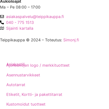
Aukioloajat
Ma – Pe 08:00 – 17:00
asiakaspalvelu@teippikauppa.fi
040 - 775 1513
Sijainti kartalla
Teippikauppa © 2024 – Toteutus:
Simonj.fi
Asiakastili
Ajoneuvojen logo / merkkituotteet
Asennustarvikkeet
Autotarrat
Etiketit, Kortti- ja pakettitarrat
Kustomoidut tuotteet