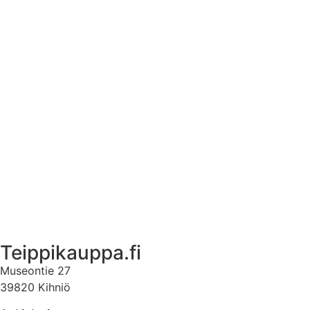
Asennusohjeet tarroille
Tuotetietoa
Ekstrat
Ota yhteyttä
Asiakastili
Asiakastili
Teippikauppa.fi
Museontie 27
39820 Kihniö