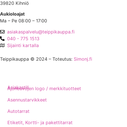
39820 Kihniö
Aukioloajat
Ma – Pe 08:00 – 17:00
asiakaspalvelu@teippikauppa.fi
040 - 775 1513
Sijainti kartalla
Teippikauppa © 2024 – Toteutus:
Simonj.fi
Asiakastili
Ajoneuvojen logo / merkkituotteet
Asennustarvikkeet
Autotarrat
Etiketit, Kortti- ja pakettitarrat