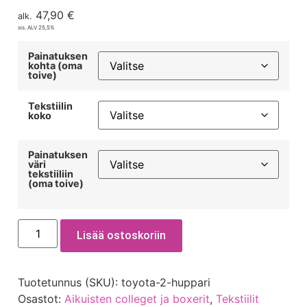
47,90
€
alk.
sis. ALV 25,5%
Painatuksen
kohta (oma
toive)
Tekstiilin
koko
Painatuksen
väri
tekstiiliin
(oma toive)
Lisää ostoskoriin
Tuotetunnus (SKU):
toyota-2-huppari
Osastot:
Aikuisten colleget ja boxerit
,
Tekstiilit