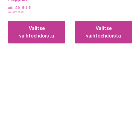
45,90
€
alk.
sis. ALV 25,5%
Valitse
Valitse
vaihtoehdoista
vaihtoehdoista
Tietoa
Toimitusehdot
Maksutavat
Tietosuojaseloste