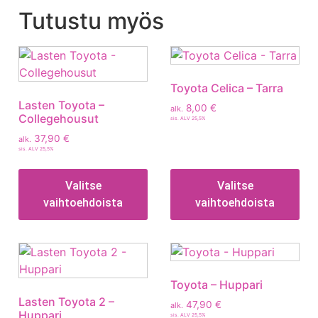
Tutustu myös
Toyota Celica – Tarra
Lasten Toyota –
8,00
€
alk.
Collegehousut
sis. ALV 25,5%
37,90
€
alk.
sis. ALV 25,5%
Valitse
Valitse
vaihtoehdoista
vaihtoehdoista
Toyota – Huppari
Lasten Toyota 2 –
47,90
€
alk.
Huppari
sis. ALV 25,5%