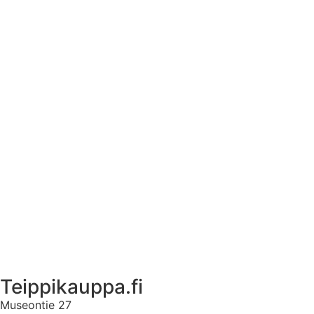
Tekstiilien kokotaulukko
Asennusohjeet tarroille
Tuotetietoa
Ekstrat
Ota yhteyttä
Asiakastili
Asiakastili
Teippikauppa.fi
Museontie 27