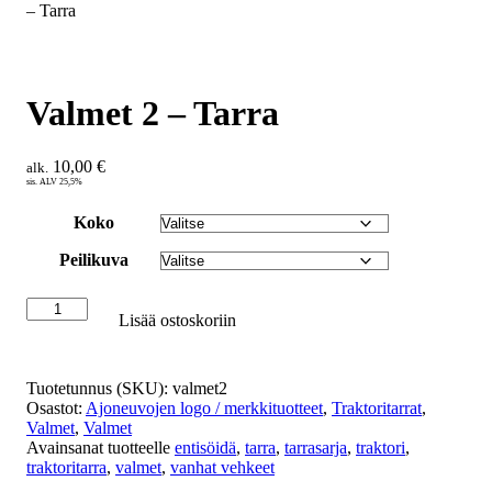
– Tarra
Valmet 2 – Tarra
10,00
€
alk.
sis. ALV 25,5%
Koko
Peilikuva
Lisää ostoskoriin
Tuotetunnus (SKU):
valmet2
Osastot:
Ajoneuvojen logo / merkkituotteet
,
Traktoritarrat
,
Valmet
,
Valmet
Avainsanat tuotteelle
entisöidä
,
tarra
,
tarrasarja
,
traktori
,
traktoritarra
,
valmet
,
vanhat vehkeet