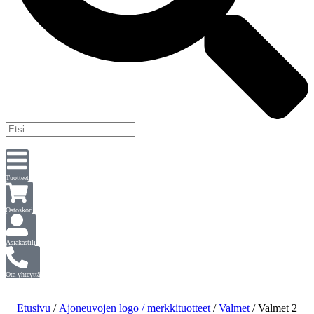
Tuotteet
Ostoskori
Asiakastili
Ota yhteyttä
Etusivu
/
Ajoneuvojen logo / merkkituotteet
/
Valmet
/ Valmet 2