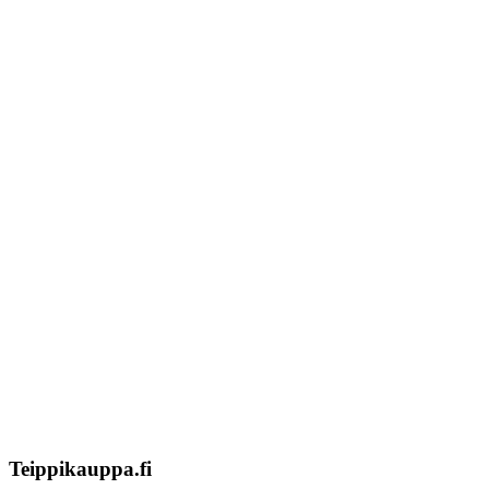
Tekstiilien kokotaulukko
Asennusohjeet tarroille
Tuotetietoa
Ekstrat
Ota yhteyttä
Asiakastili
Asiakastili
Teippikauppa.fi