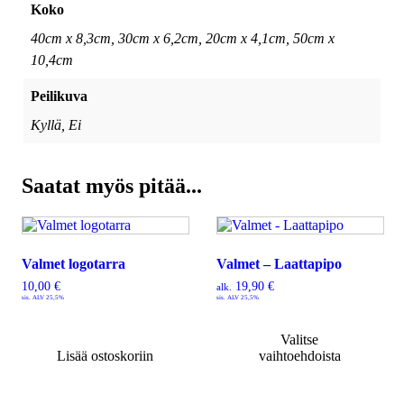
Koko
40cm x 8,3cm, 30cm x 6,2cm, 20cm x 4,1cm, 50cm x
10,4cm
Peilikuva
Kyllä, Ei
Saatat myös pitää...
Valmet logotarra
Valmet – Laattapipo
10,00
€
19,90
€
alk.
sis. ALV 25,5%
sis. ALV 25,5%
Valitse
Lisää ostoskoriin
vaihtoehdoista