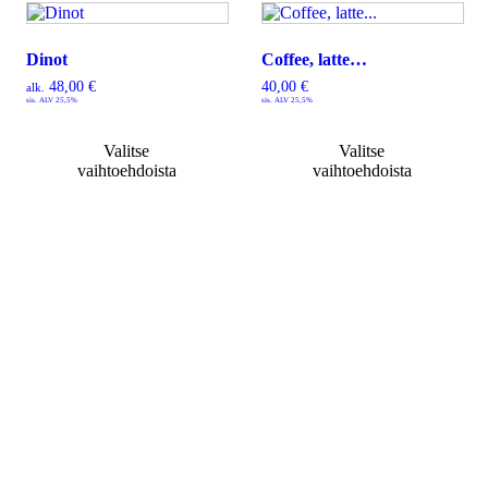
Dinot
Coffee, latte…
48,00
€
40,00
€
alk.
sis. ALV 25,5%
sis. ALV 25,5%
Valitse
Valitse
vaihtoehdoista
vaihtoehdoista
Tietoa
Toimitusehdot
Maksutavat
Tietosuojaseloste