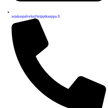
asiakaspalvelu@teippikauppa.fi