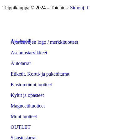
Teippikauppa © 2024 – Toteutus:
Simonj.fi
Asiakastili
Ajoneuvojen logo / merkkituotteet
Asennustarvikkeet
Autotarrat
Etiketit, Kortti- ja pakettitarrat
Kustomoidut tuotteet
Kyltit ja opasteet
Magneettituotteet
Muut tuotteet
OUTLET
Sisustustarrat