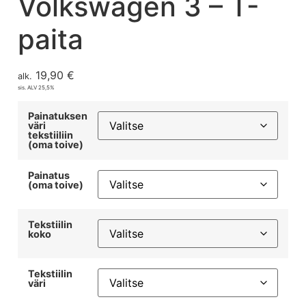
Volkswagen 3 – T-
paita
19,90
€
alk.
sis. ALV 25,5%
Painatuksen
väri
tekstiiliin
(oma toive)
Painatus
(oma toive)
Tekstiilin
koko
Tekstiilin
väri