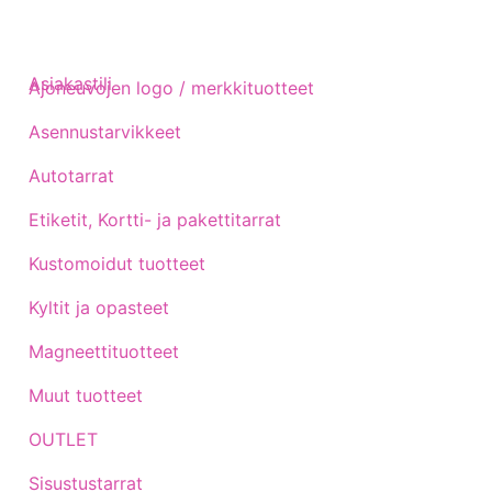
Asiakastili
Ajoneuvojen logo / merkkituotteet
Asennustarvikkeet
Autotarrat
Etiketit, Kortti- ja pakettitarrat
Kustomoidut tuotteet
Kyltit ja opasteet
Magneettituotteet
Muut tuotteet
OUTLET
Sisustustarrat