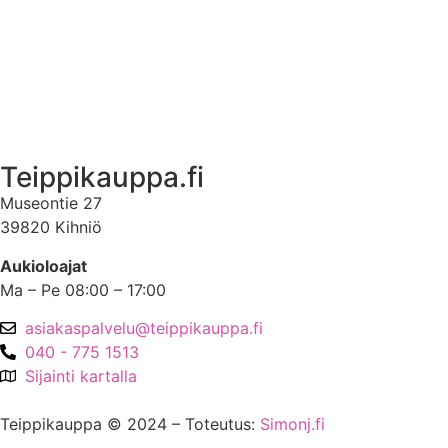
Ota yhteyttä
Asiakastili
Asiakastili
Teippikauppa.fi
Museontie 27
39820 Kihniö
Aukioloajat
Ma – Pe 08:00 – 17:00
asiakaspalvelu@teippikauppa.fi
040 - 775 1513
Sijainti kartalla
Teippikauppa © 2024 – Toteutus:
Simonj.fi