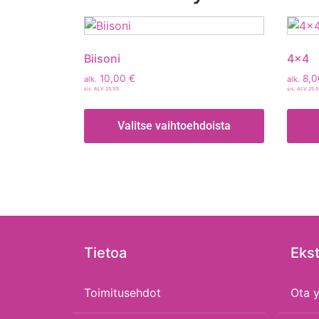
Biisoni
4×4
10,00
€
8,
alk.
alk.
sis. ALV 25,5%
sis. ALV 25,
Valitse vaihtoehdoista
Tietoa
Ekst
Toimitusehdot
Ota y