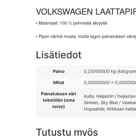
VOLKSWAGEN LAATTAPI
• Materiaali: 100 % pehmeää akryyliä
• Pipon värinä musta, mutta logon painatuksen värej
Lisätiedot
Paino
0,25000000 kg (kilogra
Mitat
0,00000000 × 0,0000000
Painatuksen väri
Kulta, Heijastin / heijast
tekstiiliin (oma
Sininen, Sky Blue / Vaalea
toive)
Hopeahile, Kirkkaan kelta
Tutustu myös