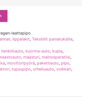
n
agen-laattapipo
annat, lippalakit
,
Tekstiilit painatuksilla
,
,
henkilöauto
,
kuorma-auto
,
kupla
,
maastoauto
,
maasturi
,
mainosparatiisi
,
kka
,
moottoripyörä
,
pakettiauto
,
pipo
,
aktori
,
tupsupipo
,
urheiluauto
,
volkkari
,