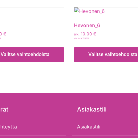
Hevonen_6
00
€
10,00
€
alk.
5%
sis. ALV 25,5%
Valitse vaihtoehdoista
Valitse vaihtoehdoista
rat
Asiakastili
hteyttä
Asiakastili