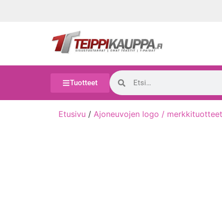
Tuotteet
Etusivu
/
Ajoneuvojen logo / merkkituottee