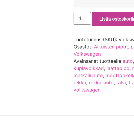
Lisää ostoskorii
Tuotetunnus (SKU):
volksw
Osastot:
Aikuisten pipot, p
Volkswagen
Avainsanat tuotteelle
auto
kuplavolkkari
,
laattapipo
,
matkailuauto
,
moottorikel
rekka
,
rekka-auto
,
talvi
,
tr
volkswagen