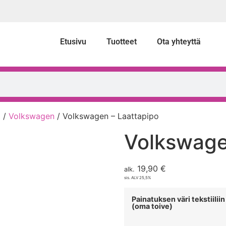
Etusivu
Tuotteet
Ota yhteyttä
t
/
Volkswagen
/ Volkswagen – Laattapipo
Volkswage
19,90
€
alk.
sis. ALV 25,5%
Painatuksen väri tekstiiliin
(oma toive)