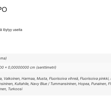
PO
ä löytyy useita
mma)
0 × 0,00000000 cm (senttimetri)
ava, Valkoinen, Harmaa, Musta, Fluorisoiva vihreä, Fluorisoiva pinkki, 
nsininen, Kultahile, Navy Blue / Tummansininen, Hopea, Punainen, Flu
inen, Turkoosi