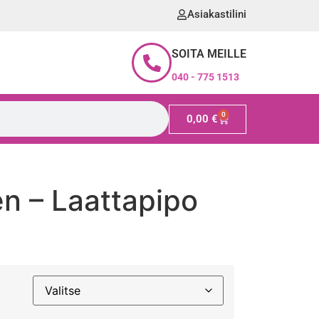
Asiakastilini
SOITA MEILLE
040 - 775 1513
0
0,00
€
n – Laattapipo