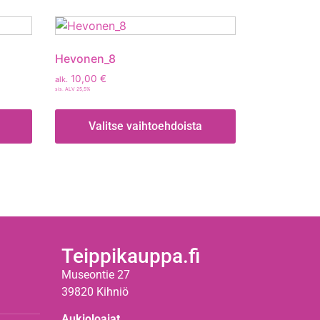
Hevonen_8
10,00
€
alk.
sis. ALV 25,5%
Valitse vaihtoehdoista
Teippikauppa.fi
Museontie 27
39820 Kihniö
Aukioloajat