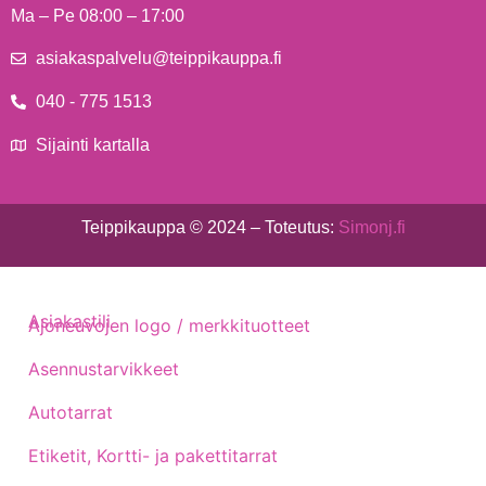
Ma – Pe 08:00 – 17:00
asiakaspalvelu@teippikauppa.fi
040 - 775 1513
Sijainti kartalla
Teippikauppa © 2024 – Toteutus:
Simonj.fi
Asiakastili
Ajoneuvojen logo / merkkituotteet
Asennustarvikkeet
Autotarrat
Etiketit, Kortti- ja pakettitarrat