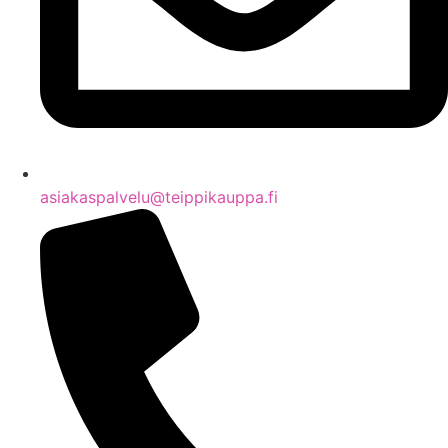
asiakaspalvelu@teippikauppa.fi