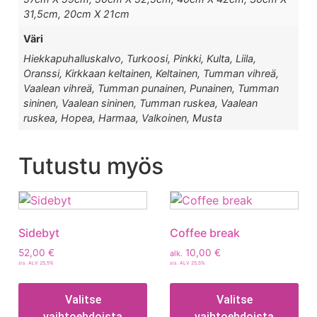
31,5cm, 20cm X 21cm
Väri
Hiekkapuhalluskalvo, Turkoosi, Pinkki, Kulta, Liila,
Oranssi, Kirkkaan keltainen, Keltainen, Tumman vihreä,
Vaalean vihreä, Tumman punainen, Punainen, Tumman
sininen, Vaalean sininen, Tumman ruskea, Vaalean
ruskea, Hopea, Harmaa, Valkoinen, Musta
Tutustu myös
Sidebyt
Coffee break
52,00
€
10,00
€
alk.
sis. ALV 25,5%
sis. ALV 25,5%
Valitse
Valitse
vaihtoehdoista
vaihtoehdoista