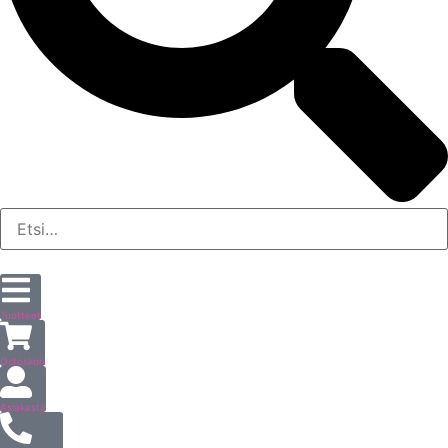
Tuotteet
Ostoskori
Asiakastili