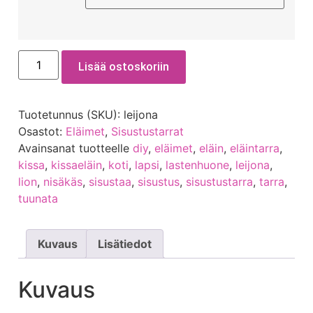
Lisää ostoskoriin
Tuotetunnus (SKU):
leijona
Osastot:
Eläimet
,
Sisustustarrat
Avainsanat tuotteelle
diy
,
eläimet
,
eläin
,
eläintarra
,
kissa
,
kissaeläin
,
koti
,
lapsi
,
lastenhuone
,
leijona
,
lion
,
nisäkäs
,
sisustaa
,
sisustus
,
sisustustarra
,
tarra
,
tuunata
Kuvaus
Lisätiedot
Kuvaus