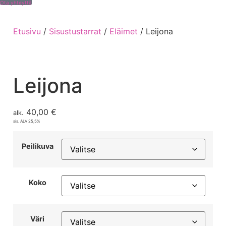
Ota yhteyttä
Etusivu
/
Sisustustarrat
/
Eläimet
/ Leijona
Leijona
40,00
€
alk.
sis. ALV 25,5%
Peilikuva
Koko
Väri