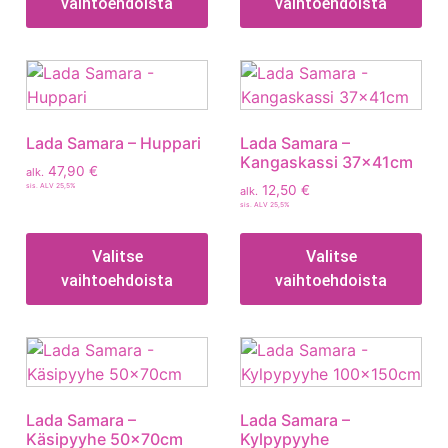
vaihtoehdoista
vaihtoehdoista
Lada Samara – Huppari
Lada Samara –
Kangaskassi 37x41cm
47,90
€
alk.
sis. ALV 25,5%
12,50
€
alk.
sis. ALV 25,5%
Valitse
Valitse
vaihtoehdoista
vaihtoehdoista
Lada Samara –
Lada Samara –
Käsipyyhe 50x70cm
Kylpypyyhe