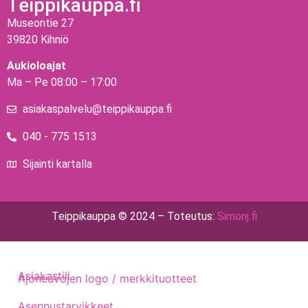
Teippikauppa.fi
Museontie 27
39820 Kihniö
Aukioloajat
Ma – Pe 08:00 – 17:00
asiakaspalvelu@teippikauppa.fi
040 - 775 1513
Sijainti kartalla
Teippikauppa © 2024 – Toteutus:
Simonj.fi
Asiakastili
Ajoneuvojen logo / merkkituotteet
Asennustarvikkeet