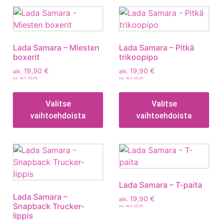
Lada Samara – Miesten
Lada Samara – Pitkä
boxerit
trikoopipo
19,90
€
19,90
€
alk.
alk.
sis. ALV 25,5%
sis. ALV 25,5%
Valitse
Valitse
vaihtoehdoista
vaihtoehdoista
Lada Samara – T-paita
Lada Samara –
19,90
€
alk.
Snapback Trucker-
sis. ALV 25,5%
lippis