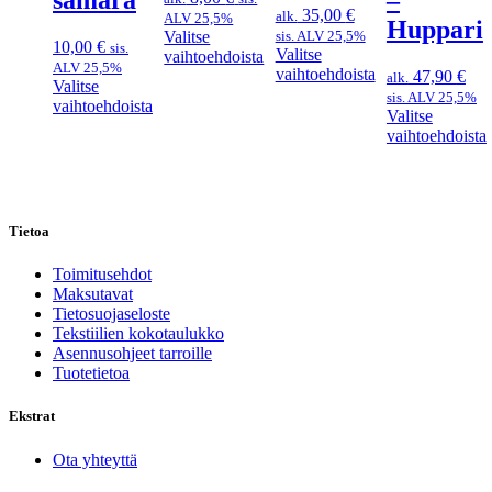
samara
–
35,00
€
alk.
ALV 25,5%
Huppari
Valitse
sis. ALV 25,5%
10,00
€
sis.
Valitse
vaihtoehdoista
ALV 25,5%
vaihtoehdoista
Tällä
47,90
€
alk.
Valitse
Tällä
tuotteella
sis. ALV 25,5%
vaihtoehdoista
tuotteella
on
Valitse
Tällä
on
useampi
vaihtoehdoista
tuotteella
useampi
muunnelma.
Tällä
on
muunnelma.
Voit
tuotteella
useampi
Voit
tehdä
on
muunnelma.
tehdä
valinnat
useampi
Voit
valinnat
Tietoa
tuotteen
muunnelma.
tehdä
tuotteen
sivulla.
Voit
valinnat
sivulla.
tehdä
Toimitusehdot
tuotteen
valinnat
Maksutavat
sivulla.
tuotteen
Tietosuojaseloste
sivulla.
Tekstiilien kokotaulukko
Asennusohjeet tarroille
Tuotetietoa
Ekstrat
Ota yhteyttä