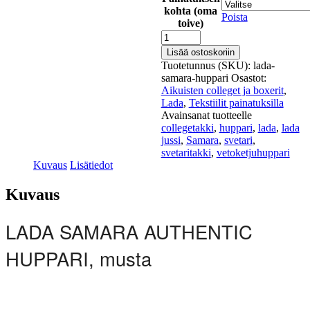
kohta (oma
Poista
toive)
Lada
Samara
Lisää ostoskoriin
-
Tuotetunnus (SKU):
lada-
Huppari
samara-huppari
Osastot:
määrä
Aikuisten colleget ja boxerit
,
Lada
,
Tekstiilit painatuksilla
Avainsanat tuotteelle
collegetakki
,
huppari
,
lada
,
lada
jussi
,
Samara
,
svetari
,
svetaritakki
,
vetoketjuhuppari
Kuvaus
Lisätiedot
Kuvaus
LADA SAMARA AUTHENTIC
HUPPARI, musta