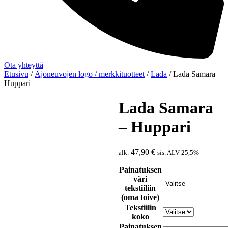
Ota yhteyttä
Etusivu
/
Ajoneuvojen logo / merkkituotteet
/
Lada
/ Lada Samara –
Huppari
Lada Samara
– Huppari
47,90
€
alk.
sis. ALV 25,5%
Painatuksen
väri
tekstiiliin
(oma toive)
Tekstiilin
koko
Painatuksen