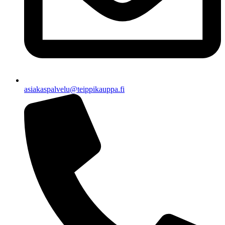
asiakaspalvelu@teippikauppa.fi