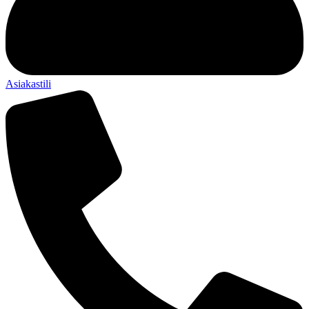
Asiakastili