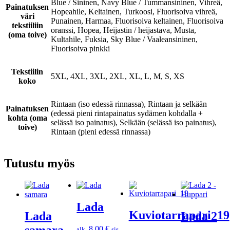
Blue / Sininen, Navy Blue / Tummansininen, Vihreä,
Painatuksen
Hopeahile, Keltainen, Turkoosi, Fluorisoiva vihreä,
väri
Punainen, Harmaa, Fluorisoiva keltainen, Fluorisoiva
tekstiiliin
oranssi, Hopea, Heijastin / heijastava, Musta,
(oma toive)
Kultahile, Fuksia, Sky Blue / Vaaleansininen,
Fluorisoiva pinkki
Tekstiilin
5XL, 4XL, 3XL, 2XL, XL, L, M, S, XS
koko
Rintaan (iso edessä rinnassa), Rintaan ja selkään
Painatuksen
(edessä pieni rintapainatus sydämen kohdalla +
kohta (oma
selässä iso painatus), Selkään (selässä iso painatus),
toive)
Rintaan (pieni edessä rinnassa)
Tutustu myös
Lada
Kuviotarrapari_19
Lada
Lada 2
8,00
€
alk.
sis.