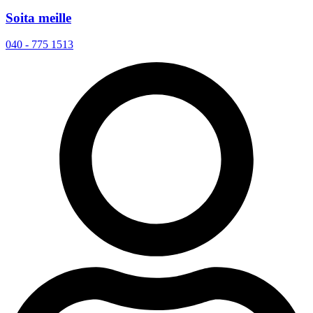
Soita meille
040 - 775 1513