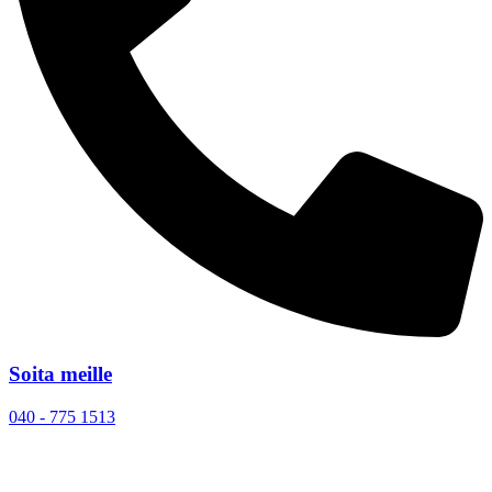
Soita meille
040 - 775 1513