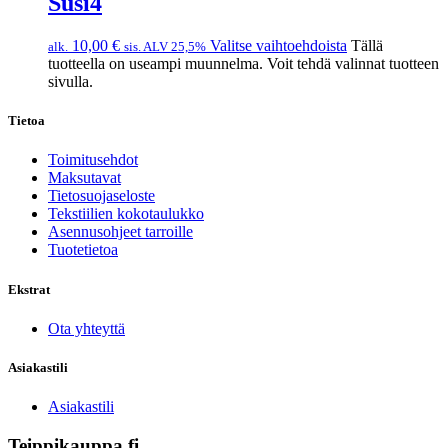
Susi4
10,00
€
Valitse vaihtoehdoista
Tällä
alk.
sis. ALV 25,5%
tuotteella on useampi muunnelma. Voit tehdä valinnat tuotteen
sivulla.
Tietoa
Toimitusehdot
Maksutavat
Tietosuojaseloste
Tekstiilien kokotaulukko
Asennusohjeet tarroille
Tuotetietoa
Ekstrat
Ota yhteyttä
Asiakastili
Asiakastili
Teippikauppa.fi