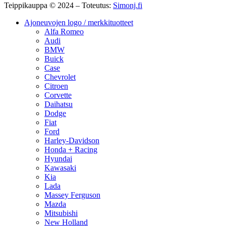
Teippikauppa © 2024 – Toteutus:
Simonj.fi
Ajoneuvojen logo / merkkituotteet
Alfa Romeo
Audi
BMW
Buick
Case
Chevrolet
Citroen
Corvette
Daihatsu
Dodge
Fiat
Ford
Harley-Davidson
Honda + Racing
Hyundai
Kawasaki
Kia
Lada
Massey Ferguson
Mazda
Mitsubishi
New Holland