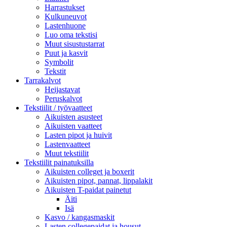
Harrastukset
Kulkuneuvot
Lastenhuone
Luo oma tekstisi
Muut sisustustarrat
Puut ja kasvit
Symbolit
Tekstit
Tarrakalvot
Heijastavat
Peruskalvot
Tekstiilit / työvaatteet
Aikuisten asusteet
Aikuisten vaatteet
Lasten pipot ja huivit
Lastenvaatteet
Muut tekstiilit
Tekstiilit painatuksilla
Aikuisten colleget ja boxerit
Aikuisten pipot, pannat, lippalakit
Aikuisten T-paidat painetut
Äiti
Isä
Kasvo / kangasmaskit
Lasten collegepaidat ja housut