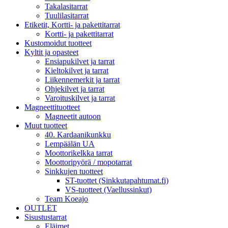
Takalasitarrat
Tuulilasitarrat
Etiketit, Kortti- ja pakettitarrat
Kortti- ja pakettitarrat
Kustomoidut tuotteet
Kyltit ja opasteet
Ensiapukilvet ja tarrat
Kieltokilvet ja tarrat
Liikennemerkit ja tarrat
Ohjekilvet ja tarrat
Varoituskilvet ja tarrat
Magneettituotteet
Magneetit autoon
Muut tuotteet
40. Kardaanikunkku
Lempäälän UA
Moottorikelkka tarrat
Moottoripyörä / mopotarrat
Sinkkujen tuotteet
ST-tuottet (Sinkkutapahtumat.fi)
VS-tuotteet (Vaellussinkut)
Team Koeajo
OUTLET
Sisustustarrat
Eläimet