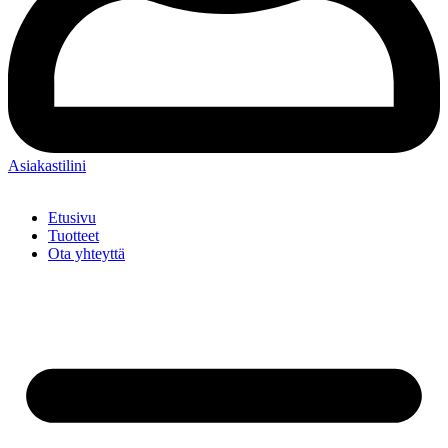
Asiakastilini
Etusivu
Tuotteet
Ota yhteyttä