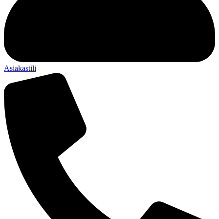
Asiakastili