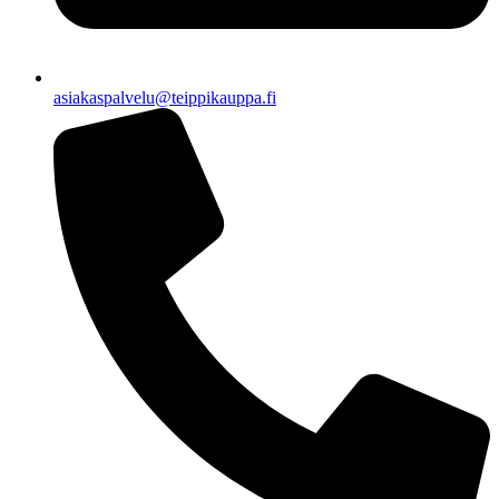
asiakaspalvelu@teippikauppa.fi