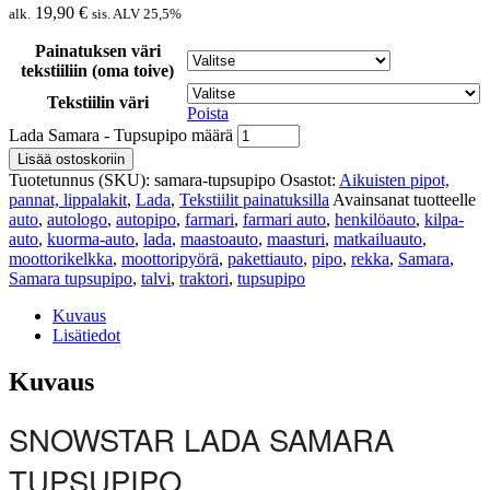
19,90
€
alk.
sis. ALV 25,5%
Painatuksen väri
tekstiiliin (oma toive)
Tekstiilin väri
Poista
Lada Samara - Tupsupipo määrä
Lisää ostoskoriin
Tuotetunnus (SKU):
samara-tupsupipo
Osastot:
Aikuisten pipot,
pannat, lippalakit
,
Lada
,
Tekstiilit painatuksilla
Avainsanat tuotteelle
auto
,
autologo
,
autopipo
,
farmari
,
farmari auto
,
henkilöauto
,
kilpa-
auto
,
kuorma-auto
,
lada
,
maastoauto
,
maasturi
,
matkailuauto
,
moottorikelkka
,
moottoripyörä
,
pakettiauto
,
pipo
,
rekka
,
Samara
,
Samara tupsupipo
,
talvi
,
traktori
,
tupsupipo
Kuvaus
Lisätiedot
Kuvaus
SNOWSTAR LADA SAMARA
TUPSUPIPO