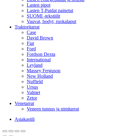
Lasten pipot
Lasten T-Paidat painetut
SUOMI -tekstiilit
Vauvat, bodyt, ruokalaput
Traktoritarrat
Case
David Brown
Fiat
Ford
Fordson Dexta
International
Leyland
Massey Ferguson
New Holland
Nuffield
Ursus
Valmet
Zetor
Venetarrat
Veneen tunnus ja nimitarrat
Asiakastili