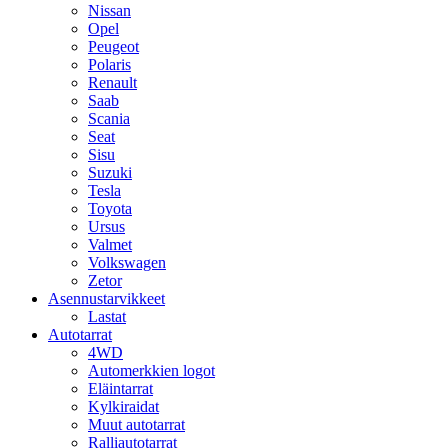
Nissan
Opel
Peugeot
Polaris
Renault
Saab
Scania
Seat
Sisu
Suzuki
Tesla
Toyota
Ursus
Valmet
Volkswagen
Zetor
Asennustarvikkeet
Lastat
Autotarrat
4WD
Automerkkien logot
Eläintarrat
Kylkiraidat
Muut autotarrat
Ralliautotarrat