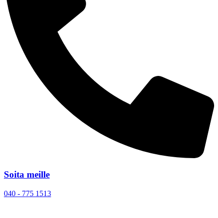
Soita meille
040 - 775 1513