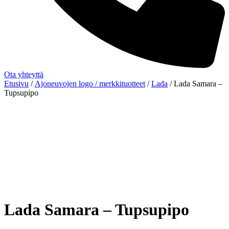
Ota yhteyttä
Etusivu
/
Ajoneuvojen logo / merkkituotteet
/
Lada
/ Lada Samara –
Tupsupipo
Lada Samara – Tupsupipo