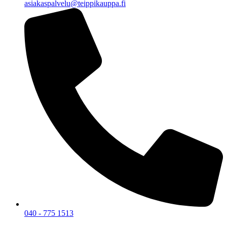
asiakaspalvelu@teippikauppa.fi
040 - 775 1513