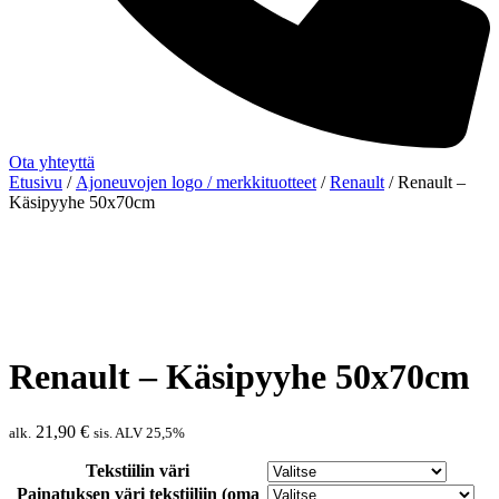
Ota yhteyttä
Etusivu
/
Ajoneuvojen logo / merkkituotteet
/
Renault
/ Renault –
Käsipyyhe 50x70cm
Renault – Käsipyyhe 50x70cm
21,90
€
alk.
sis. ALV 25,5%
Tekstiilin väri
Painatuksen väri tekstiiliin (oma