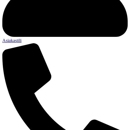
Asiakastili