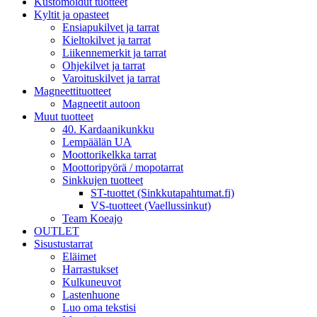
Kustomoidut tuotteet
Kyltit ja opasteet
Ensiapukilvet ja tarrat
Kieltokilvet ja tarrat
Liikennemerkit ja tarrat
Ohjekilvet ja tarrat
Varoituskilvet ja tarrat
Magneettituotteet
Magneetit autoon
Muut tuotteet
40. Kardaanikunkku
Lempäälän UA
Moottorikelkka tarrat
Moottoripyörä / mopotarrat
Sinkkujen tuotteet
ST-tuottet (Sinkkutapahtumat.fi)
VS-tuotteet (Vaellussinkut)
Team Koeajo
OUTLET
Sisustustarrat
Eläimet
Harrastukset
Kulkuneuvot
Lastenhuone
Luo oma tekstisi