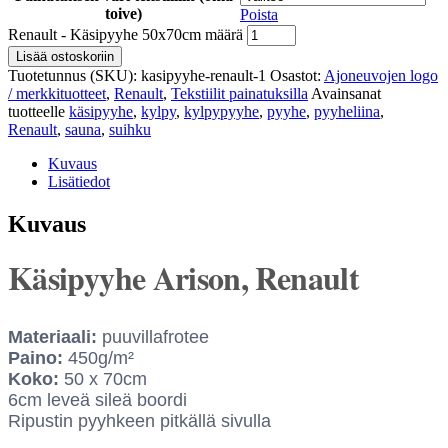
toive)
Poista
Renault - Käsipyyhe 50x70cm määrä
Lisää ostoskoriin
Tuotetunnus (SKU):
kasipyyhe-renault-1
Osastot:
Ajoneuvojen logo
/ merkkituotteet
,
Renault
,
Tekstiilit painatuksilla
Avainsanat
tuotteelle
käsipyyhe
,
kylpy
,
kylpypyyhe
,
pyyhe
,
pyyheliina
,
Renault
,
sauna
,
suihku
Kuvaus
Lisätiedot
Kuvaus
Käsipyyhe Arison, Renault
Materiaali:
puuvillafrotee
Paino:
450g/m²
Koko:
50 x 70cm
6cm leveä sileä boordi
Ripustin pyyhkeen pitkällä sivulla