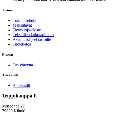
Tietoa
Toimitusehdot
Maksutavat
Tietosuojaseloste
Tekstiilien kokotaulukko
Asennusohjeet tarroille
Tuotetietoa
Ekstrat
Ota yhteyttä
Asiakastili
Asiakastili
Teippikauppa.fi
Museontie 27
39820 Kihniö