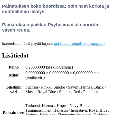
Painatuksen koko boordissa: noin 4cm korkea ja
suhteellinen leveys.
Painatuksen paikka: Pyyheliinan ala boordin
vasen reuna.
Isommissa erissä pyydä tarjous
asiakaspalvelu@teippikauppa.fi
Lisätiedot
Paino
0,25000000 kg (kilogramma)
0,00000000 × 0,00000000 × 0,00000000 cm
Mitat
(senttimetri)
Tekstiilin
Fuchsia / Pinkki, Smoke / Savun Harmaa, Black /
väri
Musta, Royal Blue / Sininen, Red / Punainen
Turkoosi, Harmaa, Hopea, Navy Blue /
Tummansininen, Heijastin / heijastava, Royal Blue /
Painatuksen
Sininen, Keltainen, Fluorisoiva keltainen, Kirkkaan