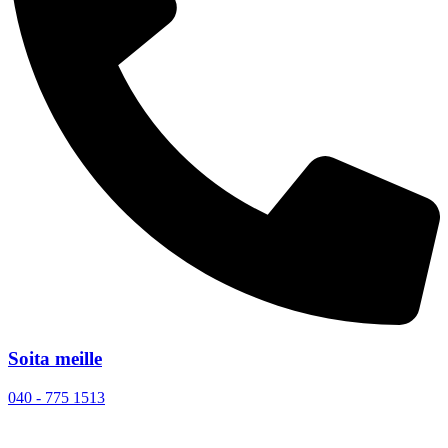
Soita meille
040 - 775 1513