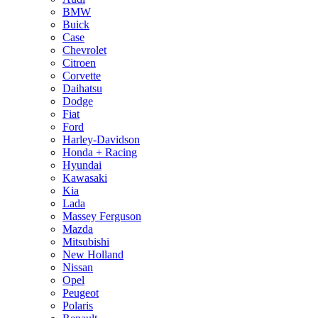
BMW
Buick
Case
Chevrolet
Citroen
Corvette
Daihatsu
Dodge
Fiat
Ford
Harley-Davidson
Honda + Racing
Hyundai
Kawasaki
Kia
Lada
Massey Ferguson
Mazda
Mitsubishi
New Holland
Nissan
Opel
Peugeot
Polaris