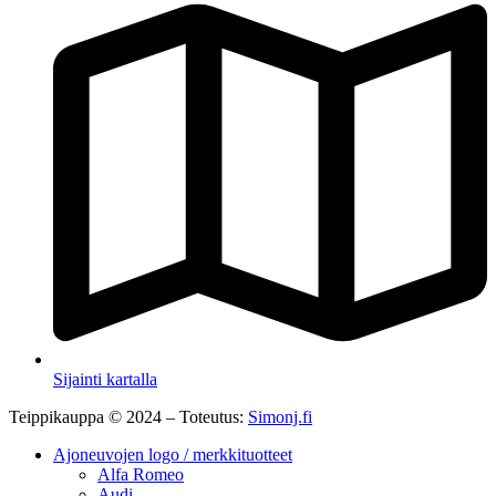
Sijainti kartalla
Teippikauppa © 2024 – Toteutus:
Simonj.fi
Ajoneuvojen logo / merkkituotteet
Alfa Romeo
Audi