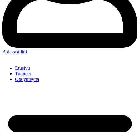
Asiakastilini
Etusivu
Tuotteet
Ota yhteyttä