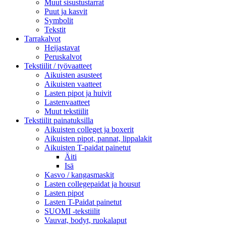
Muut sisustustarrat
Puut ja kasvit
Symbolit
Tekstit
Tarrakalvot
Heijastavat
Peruskalvot
Tekstiilit / työvaatteet
Aikuisten asusteet
Aikuisten vaatteet
Lasten pipot ja huivit
Lastenvaatteet
Muut tekstiilit
Tekstiilit painatuksilla
Aikuisten colleget ja boxerit
Aikuisten pipot, pannat, lippalakit
Aikuisten T-paidat painetut
Äiti
Isä
Kasvo / kangasmaskit
Lasten collegepaidat ja housut
Lasten pipot
Lasten T-Paidat painetut
SUOMI -tekstiilit
Vauvat, bodyt, ruokalaput