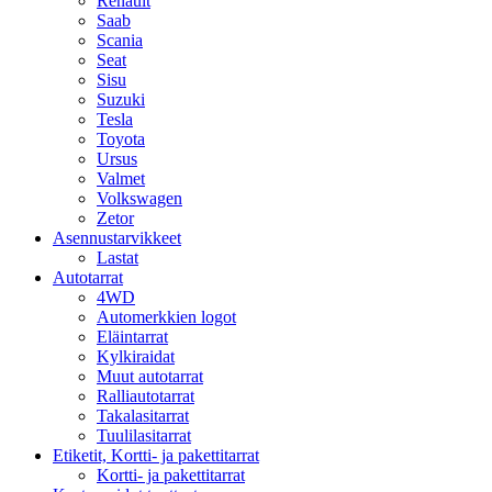
Renault
Saab
Scania
Seat
Sisu
Suzuki
Tesla
Toyota
Ursus
Valmet
Volkswagen
Zetor
Asennustarvikkeet
Lastat
Autotarrat
4WD
Automerkkien logot
Eläintarrat
Kylkiraidat
Muut autotarrat
Ralliautotarrat
Takalasitarrat
Tuulilasitarrat
Etiketit, Kortti- ja pakettitarrat
Kortti- ja pakettitarrat