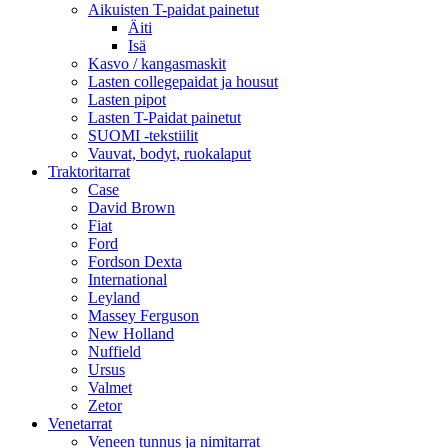
Aikuisten T-paidat painetut
Äiti
Isä
Kasvo / kangasmaskit
Lasten collegepaidat ja housut
Lasten pipot
Lasten T-Paidat painetut
SUOMI -tekstiilit
Vauvat, bodyt, ruokalaput
Traktoritarrat
Case
David Brown
Fiat
Ford
Fordson Dexta
International
Leyland
Massey Ferguson
New Holland
Nuffield
Ursus
Valmet
Zetor
Venetarrat
Veneen tunnus ja nimitarrat