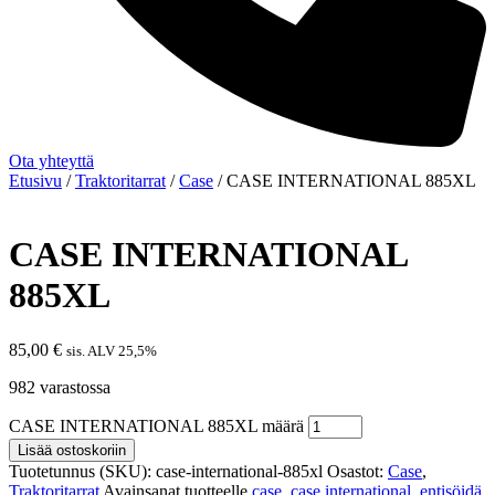
Ota yhteyttä
Etusivu
/
Traktoritarrat
/
Case
/ CASE INTERNATIONAL 885XL
CASE INTERNATIONAL
885XL
85,00
€
sis. ALV 25,5%
982 varastossa
CASE INTERNATIONAL 885XL määrä
Lisää ostoskoriin
Tuotetunnus (SKU):
case-international-885xl
Osastot:
Case
,
Traktoritarrat
Avainsanat tuotteelle
case
,
case international
,
entisöidä
,