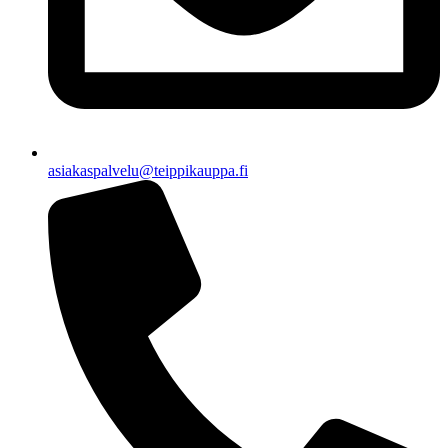
asiakaspalvelu@teippikauppa.fi