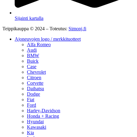
Sijainti kartalla
Teippikauppa © 2024 – Toteutus:
Simonj.fi
Ajoneuvojen logo / merkkituotteet
Alfa Romeo
Audi
BMW
Buick
Case
Chevrolet
Citroen
Corvette
Daihatsu
Dodge
Fiat
Ford
Harley-Davidson
Honda + Racing
Hyundai
Kawasaki
Kia