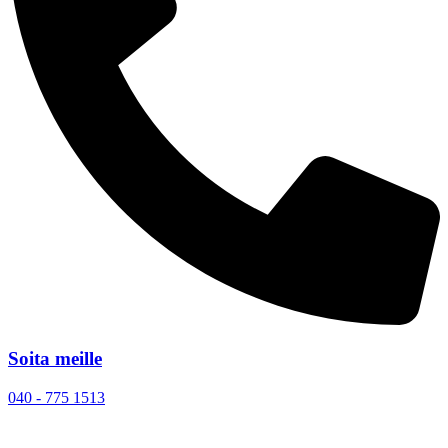
Soita meille
040 - 775 1513