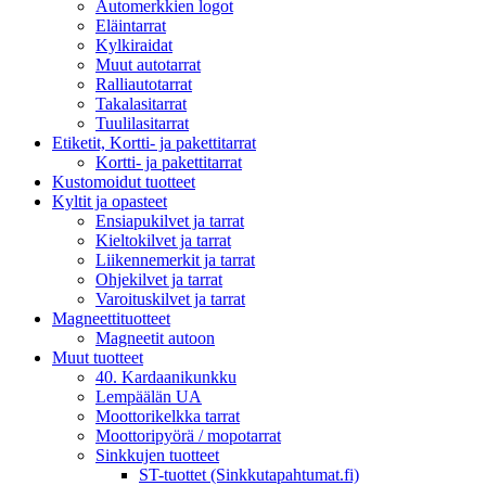
Automerkkien logot
Eläintarrat
Kylkiraidat
Muut autotarrat
Ralliautotarrat
Takalasitarrat
Tuulilasitarrat
Etiketit, Kortti- ja pakettitarrat
Kortti- ja pakettitarrat
Kustomoidut tuotteet
Kyltit ja opasteet
Ensiapukilvet ja tarrat
Kieltokilvet ja tarrat
Liikennemerkit ja tarrat
Ohjekilvet ja tarrat
Varoituskilvet ja tarrat
Magneettituotteet
Magneetit autoon
Muut tuotteet
40. Kardaanikunkku
Lempäälän UA
Moottorikelkka tarrat
Moottoripyörä / mopotarrat
Sinkkujen tuotteet
ST-tuottet (Sinkkutapahtumat.fi)