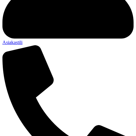
Asiakastili