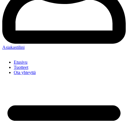
Asiakastilini
Etusivu
Tuotteet
Ota yhteyttä