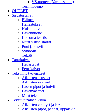
VS-tuotteet (Vaellussinkut)
Team Koeajo
OUTLET
Sisustustarrat
Eläimet
Harrastukset
Kulkuneuvot
Lastenhuone
Luo oma tekstisi
Muut sisustustarrat
Puut ja kasvit
Symbolit
Tekstit
Tarrakalvot
Heijastavat
Peruskalvot
Tekstiilit / työvaatteet
Aikuisten asusteet
Aikuisten vaatteet
Lasten pipot ja huivit
Lastenvaatteet
Muut tekstiilit
Tekstiilit painatuksilla
Aikuisten colleget ja boxerit
Aikuisten pipot, pannat, lippalakit