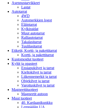
Asennustarvikkeet
Lastat
Autotarrat
4WD
Automerkkien logot
Eläintarrat
Kylkiraidat
Muut autotarrat
Ralliautotarrat
Takalasitarrat
Tuulilasitarrat
Etiketit, Kortti- ja pakettitarrat
Kortti- ja pakettitarrat
Kustomoidut tuotteet
Kyltit ja opasteet
Ensiapukilvet ja tarrat
Kieltokilvet ja tarrat
Liikennemerkit ja tarrat
Ohjekilvet ja tarrat
Varoituskilvet ja tarrat
Magneettituotteet
Magneetit autoon
Muut tuotteet
40. Kardaanikunkku
Lempäälän UA