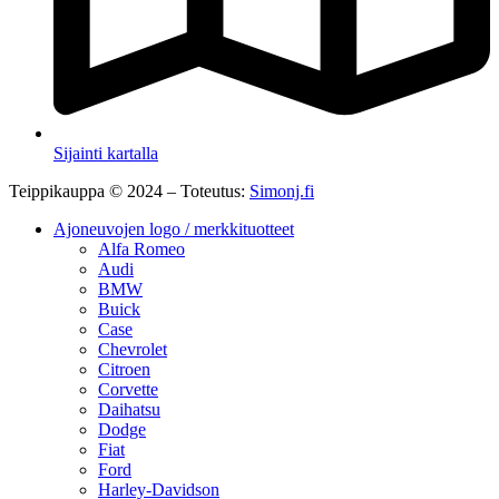
Sijainti kartalla
Teippikauppa © 2024 – Toteutus:
Simonj.fi
Ajoneuvojen logo / merkkituotteet
Alfa Romeo
Audi
BMW
Buick
Case
Chevrolet
Citroen
Corvette
Daihatsu
Dodge
Fiat
Ford
Harley-Davidson