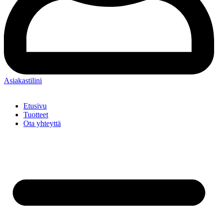
Asiakastilini
Etusivu
Tuotteet
Ota yhteyttä