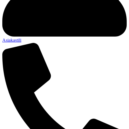
Asiakastili