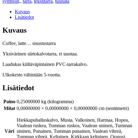
symbolit,
,
tarra
,
tekstitarra
,
tuunata
Kuvaus
Lisätiedot
Kuvaus
Coffee, latte… sisustustarra
Yksivärinen siirtokalvotarra, ei taustaa.
Laadukas kiiltäväpintainen PVC-tarrakalvo.
Ulkokesto vähintään 5-vuotta.
Lisätiedot
Paino
0,25000000 kg (kilogramma)
Mitat
0,00000000 × 0,00000000 × 0,00000000 cm (senttimetri)
Hiekkapuhalluskalvo, Musta, Valkoinen, Harmaa, Hopea,
Vaalean ruskea, Tumman ruskea, Vaalean sininen, Tumman
Väri
sininen, Punainen, Tumman punainen, Vaalean vihreä,
Tumman vihreä, Keltainen, Kirkkaan keltainen, Oranssi,