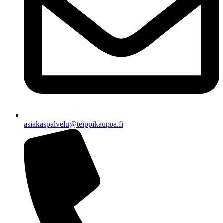
asiakaspalvelu@teippikauppa.fi