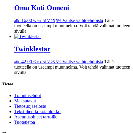
Oma Koti Onneni
16,00
€
Valitse vaihtoehdoista
Tällä
alk.
sis. ALV 25,5%
tuotteella on useampi muunnelma. Voit tehdä valinnat tuotteen
sivulla.
Twinklestar
42,00
€
Valitse vaihtoehdoista
Tällä
alk.
sis. ALV 25,5%
tuotteella on useampi muunnelma. Voit tehdä valinnat tuotteen
sivulla.
Tietoa
Toimitusehdot
Maksutavat
Tietosuojaseloste
Tekstiilien kokotaulukko
Asennusohjeet tarroille
Tuotetietoa