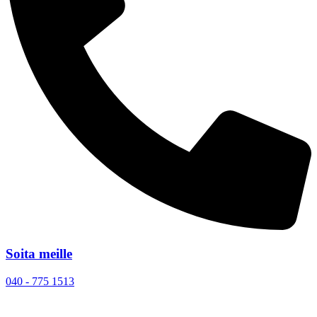
Soita meille
040 - 775 1513