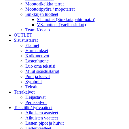
Moottorikelkka tarrat
Moottoripyörä / mopotarrat
Sinkkujen tuotteet
ST-tuottet (Sinkkutapahtumat.fi)
VS-tuotteet (Vaellussinkut)
Team Koeajo
OUTLET
Sisustustarrat
Eläimet
Harrastukset
Kulkuneuvot
Lastenhuone
Luo oma tekstisi
Muut sisustustarrat
Puut ja kasvit
Symbolit
Tekstit
Tarrakalvot
Heijastavat
Peruskalvot
Tekstiilit / työvaatteet
Aikuisten asusteet
Aikuisten vaatteet
Lasten pipot ja huivit
Lastenvaatteet