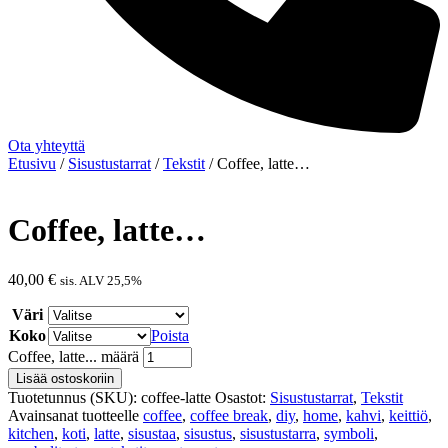
Ota yhteyttä
Etusivu
/
Sisustustarrat
/
Tekstit
/ Coffee, latte…
Coffee, latte…
40,00
€
sis. ALV 25,5%
Väri
Koko
Poista
Coffee, latte... määrä
Lisää ostoskoriin
Tuotetunnus (SKU):
coffee-latte
Osastot:
Sisustustarrat
,
Tekstit
Avainsanat tuotteelle
coffee
,
coffee break
,
diy
,
home
,
kahvi
,
keittiö
,
kitchen
,
koti
,
latte
,
sisustaa
,
sisustus
,
sisustustarra
,
symboli
,